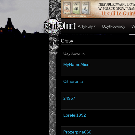
Artykuły
Użytkownicy
W
Głosy
Użytkownik
MyNameAlice
Citheronia
24967
Lorelei1992
Prozerpina666