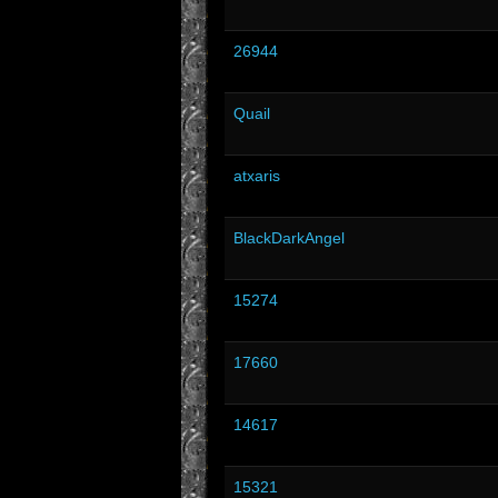
26944
Quail
atxaris
BlackDarkAngel
15274
17660
14617
15321