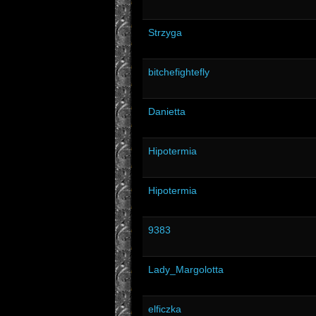
Strzyga
bitchefightefly
Danietta
Hipotermia
Hipotermia
9383
Lady_Margolotta
elficzka