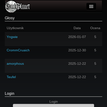
Artykuły
Głosy
Użytkownicy
Użytkownik
Data
Ocena
Wydarzenia
Yngwie
2026-01-07
5
Galeria
CrommCruaich
2025-12-30
5
Forum
Więcej
amorphous
2025-12-22
5
Login
Teufel
2025-12-22
5
Login
Login