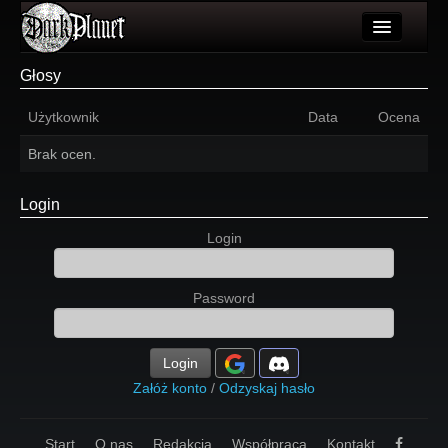
Artykuły
Głosy
Użytkownicy
Użytkownik
Data
Ocena
Wydarzenia
Brak ocen.
Galeria
Login
Forum
Login
Więcej
Password
Login
Login
Załóż konto
/
Odzyskaj hasło
Start
O nas
Redakcja
Współpraca
Kontakt