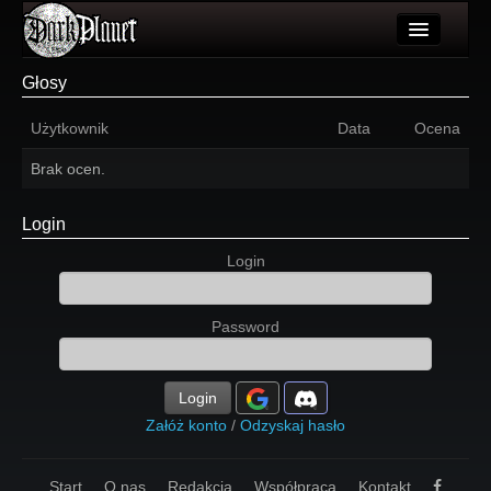
Artykuły
Głosy
Użytkownicy
Użytkownik
Data
Ocena
Wydarzenia
Brak ocen.
Galeria
Login
Forum
Login
Więcej
Password
Login
Login
Załóż konto
/
Odzyskaj hasło
Start
O nas
Redakcja
Współpraca
Kontakt