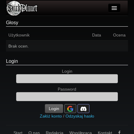
Artykuły
Głosy
Użytkownicy
Użytkownik
Data
Ocena
Wydarzenia
Brak ocen.
Galeria
Login
Forum
Login
Więcej
Password
Login
Login
Załóż konto
/
Odzyskaj hasło
Start
O nas
Redakcja
Współpraca
Kontakt