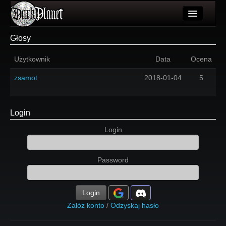
Artykuły
Głosy
Użytkownicy
Użytkownik
Data
Ocena
Wydarzenia
zsamot
2018-01-04
5
Galeria
Forum
Login
Login
Więcej
Login
Password
Login
Załóż konto
/
Odzyskaj hasło