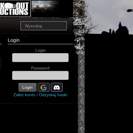
Login
Login
Password
Login
Załóż konto
/
Odzyskaj hasło