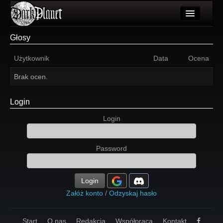
Artykuły
Głosy
Użytkownicy
Użytkownik
Data
Ocena
Wydarzenia
Brak ocen.
Galeria
Login
Forum
Login
Więcej
Password
Login
Login
Załóż konto
/
Odzyskaj hasło
Start
O nas
Redakcja
Współpraca
Kontakt