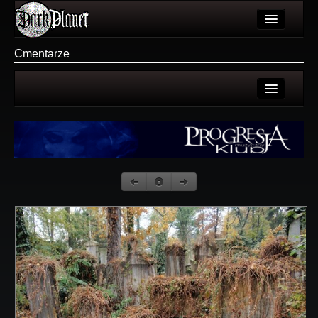
Artykuły
Cmentarze
Użytkownicy
Wydarzenia
Strona użytkownika
Galeria
Galerie użytkownika
Forum
Galeria
Więcej
Login