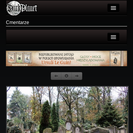
Artykuły
Cmentarze
Użytkownicy
Wydarzenia
Strona użytkownika
Galeria
Galerie użytkownika
Forum
Galeria
Więcej
Login