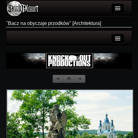
Artykuły
"Bacz na obyczaje przodków" [Architektura]
Użytkownicy
Wydarzenia
Strona użytkownika
Galeria
Galerie użytkownika
Forum
Galeria
Więcej
Login