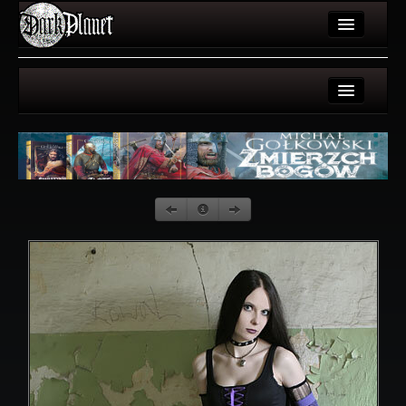
Artykuły
Użytkownicy
Strona użytkownika
Wydarzenia
Galerie użytkownika
Galeria
Galeria
Forum
Więcej
Login