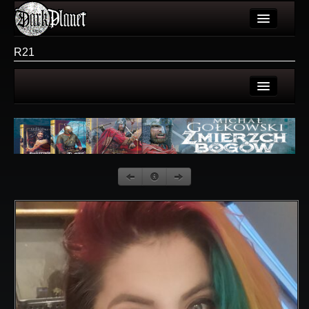
Artykuły
R21
Użytkownicy
Wydarzenia
Strona użytkownika
Galeria
Galerie użytkownika
Forum
Galeria
Więcej
Login