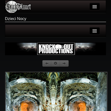
Artykuły
Dzieci Nocy
Użytkownicy
Wydarzenia
Strona użytkownika
Galeria
Galerie użytkownika
Forum
Galeria
Więcej
Login