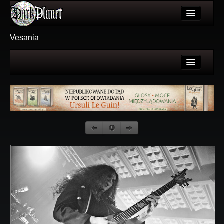
Artykuły
Vesania
Użytkownicy
Wydarzenia
Strona użytkownika
Galeria
Galerie użytkownika
Forum
Galeria
Więcej
Login