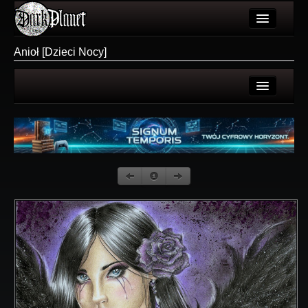
Artykuły
Anioł [Dzieci Nocy]
Użytkownicy
Wydarzenia
Strona użytkownika
Galeria
Galerie użytkownika
Forum
Galeria
Więcej
Login