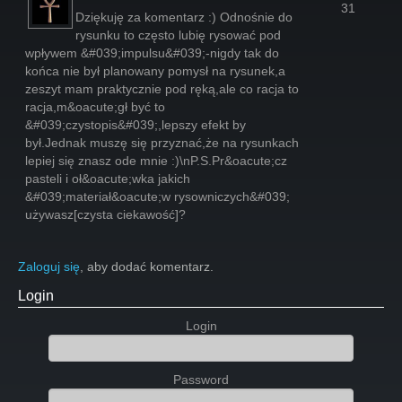
31
Dziękuję za komentarz :) Odnośnie do
rysunku to często lubię rysować pod
wpływem &#039;impulsu&#039;-nigdy tak do
końca nie był planowany pomysł na rysunek,a
zeszyt mam praktycznie pod ręką,ale co racja to
racja,m&oacute;gł być to
&#039;czystopis&#039;,lepszy efekt by
był.Jednak muszę się przyznać,że na rysunkach
lepiej się znasz ode mnie :)\nP.S.Pr&oacute;cz
pasteli i oł&oacute;wka jakich
&#039;materiał&oacute;w rysowniczych&#039;
używasz[czysta ciekawość]?
Zaloguj się
, aby dodać komentarz.
Login
Login
Password