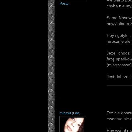
Ale warto poc
Posty:
chyba nie myl
Sama Nosowska
nowy album z 
Hey i gotyk..
mrocznie ale 
Jeżeli chodzi 
fazę upadkową
(mistrzostwo)
Jest dobrze i
Tez nie dosz
minawi
(
Fae
)
ewentualnie 
Hey wydał rew