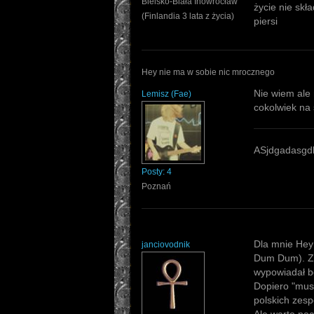
Bielsko-Biała Inowrocław
życie nie skł
(Finlandia 3 lata z życia)
piersi
Hey nie ma w sobie nic mrocznego
Nie wiem ale 
Lemisz
(
Fae
)
cokolwiek na 
ASjdgadasgdh
Posty:
4
Poznań
Dla mnie Hey 
janciovodnik
Dum Dum). Zmi
wypowiadał bo
Dopiero "musi
polskich zesp