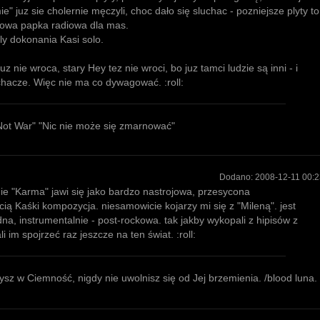
e" juz sie cholernie męczyli, choc dało się sluchac - pozniejsze plyty to
kowa papka radiowa dla mas.
ly dokonania Kasi solo.
z nie wroca, stary Hey tez nie wroci, bo juz tamci ludzie są inni - i
chacze. Więc nie ma co dywagować. :roll:
ot War" "Nic nie może się zmarnować"
Dodano:
2008-12-11 00:2
ie "Karma" jawi się jako bardzo nastrojowa, przesycona
ią Kaśki kompozycja. niesamowicie kojarzy mi się z "Mileną". jest
na, instrumentalnie - post-rockowa. tak jakby wykopali z hipisów z
i im spojrzeć raz jeszcze na ten świat. :roll:
rzysz w Ciemność, nigdy nie uwolnisz się od Jej brzemienia. /blood luna.