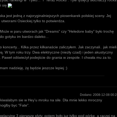
zytać rankingi w "Tylko..." i "Teraz Rocku". Tyle tysięcy słuchaczy rocka
i się
 jest jedną z najoryginalniejszych piosenkarek polskiej sceny. Jej
utworami Osieckiej tylko to potwierdza.
. Może w paru utworach jak "Dreams" czy "Heledore baby" było trochę
do gotyku im bardzo daleko...
o koncerty... Kilka przez kilkanaście zaliczyłem. Jak zaczynali.. jak mieli
. W tym roku trzy. Dwa elektryczne (niezły czad) i jeden akustyczny
. Paweł odświeżył podejście do grania w zespole. I chwała mu za to.
 mam nadzieję, żę będzie jeszcze lepiej :)
Dodano:
2008-12-08 00:2
ukiwalabym sie w Hey'u mroku na sile. Dla mnie lekko mroczny
moglby byc "Fate".
elacyjne 3 pierwsze plyty, potem było juz tylko pod górkę, a raczej na