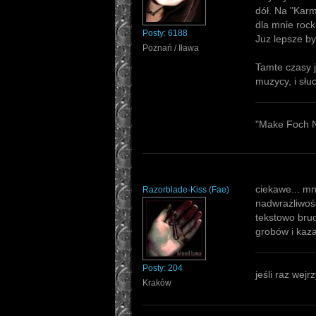
dół. Na "Karmi
dla mnie roc
Posty:
6188
Juz lepsze by
Poznań / Iława
Tamte czasy ju
muzycy, i słu
"Make Foch N
ciekawe... mn
Razorblade-Kiss
(
Fae
)
nadwrażliwośc
tekstowo brud
grobów i kazal
Posty:
204
jeśli raz wej
Kraków