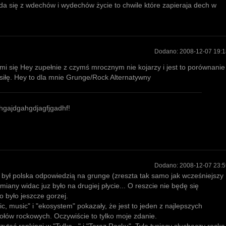
ada się z wdechów i wydechów życie to chwile które zapieraja dech w
Dodano:
2008-12-07 19:1
mi się Hey zupełnie z czymś mrocznym nie kojarzy i jest to porównanie
siłę. Hey to dla mnie Grunge/Rock Alternatywny
gajdgahgdjagfjgadhf!
Dodano:
2008-12-07 23:5
był polska odpowiedzią na grunge (zreszta tak samo jak wcześniejszy
any widac juz było na drugiej płycie... O reszcie nie będę się
 było jeszcze gorzej.
c, music" i "ekosystem" pokazały, że jest to jeden z najlepszych
ołów rockowych. Oczywiście to tylko moje zdanie.