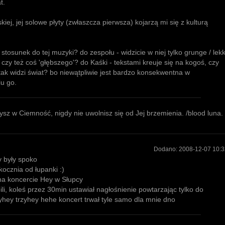
t.
iej, jej solowe płyty (zwłaszcza pierwsza) kojarzą mi się z kulturą
 stosunek do tej muzyki? do zespołu - widzicie w niej tylko grunge / lekk
 czy też coś 'głębszego'? do Kaśki - tekstami kreuje się na kogoś, czy
tak widzi świat? bo niewątpliwie jest bardzo konsekwentna w
u go.
rzysz w Ciemność, nigdy nie uwolnisz się od Jej brzemienia. /blood luna.
Dodano:
2008-12-07 10:3
y były spoko
kocznia od łupanki :)
na koncercie Hey w Słupcy
bili, koleś przez 30min ustawiał nagłośnienie powtarzając tylko do
yhey trzyhey hehe koncert trwał tyle samo dla mnie dno