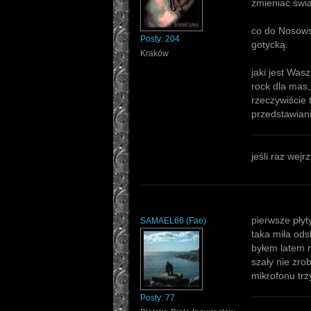
zmieniać świa
co do Nosowsk
Posty:
204
gotycką.
Kraków
jaki jest Wasz
rock dla mas,
rzeczywiście 
przedstawiani
jeśli raz wej
pierwsze płyt
SAMAEL66
(
Fae
)
taka miła ods
byłem latem 
szały nie zro
mikrofonu trz
Posty:
77