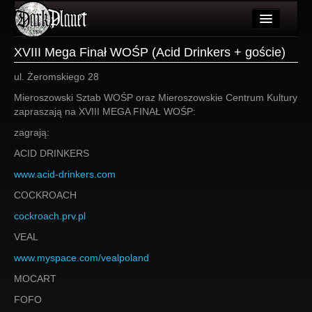
Artykuły
XVIII Mega Finał WOŚP (Acid Drinkers + goście)
Użytkownicy
ul. Żeromskiego 28
Mieroszowski Sztab WOŚP oraz Mieroszowskie Centrum Kultury
Wydarzenia
zapraszają na XVIII MEGA FINAŁ WOŚP:
Galeria
zagrają:
ACID DRINKERS
Forum
www.acid-drinkers.com
Więcej
COCKROACH
Login
cockroach.prv.pl
VEAL
www.myspace.com/vealpoland
MOCART
FOFO