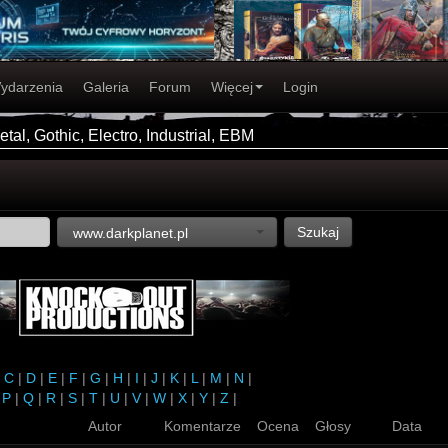
ydarzenia
Galeria
Forum
Więcej
Login
tal, Gothic, Electro, Industrial, EBM
Szukaj
www.darkplanet.pl
|
C
|
D
|
E
|
F
|
G
|
H
|
I
|
J
|
K
|
L
|
M
|
N
|
|
P
|
Q
|
R
|
S
|
T
|
U
|
V
|
W
|
X
|
Y
|
Z
|
Autor
Komentarze
Ocena
Głosy
Data