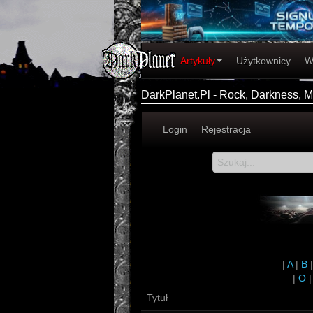
Artykuły
Użytkownicy
W
DarkPlanet.Pl - Rock, Darkness, Me
Login
Rejestracja
|
A
|
B
|
O
Tytuł