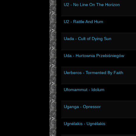
U2 - No Line On The Horizon
U2 - Rattle And Hum
Uada - Cult of Dying Sun
Uda - Hurtownia Przebiśniegów
Uerberos - Tormented By Faith
Ufomammut - Idolum
Uganga - Opressor
Ugnélakis - Ugnélakis