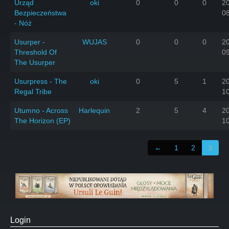
Urząd
oki
0
0
0
2
Bezpieczeństwa
0
- Nóż
Usurper -
WUJAS
0
0
0
2
Threshold Of
0
The Usurper
Usurpress - The
oki
0
5
1
2
Regal Tribe
1
Utumno - Across
Harlequin
2
5
4
2
The Horizon (EP)
1
←
1
2
3
Login