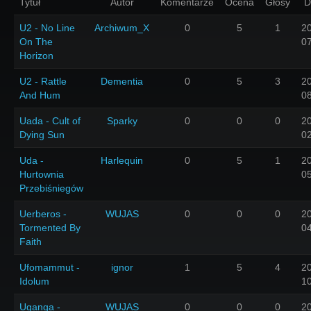
Tytuł
Autor
Komentarze
Ocena
Głosy
D
U2 - No Line
Archiwum_X
0
5
1
2
On The
0
Horizon
U2 - Rattle
Dementia
0
5
3
2
And Hum
0
Uada - Cult of
Sparky
0
0
0
2
Dying Sun
0
Uda -
Harlequin
0
5
1
2
Hurtownia
0
Przebiśniegów
Uerberos -
WUJAS
0
0
0
2
Tormented By
0
Faith
Ufomammut -
ignor
1
5
4
2
Idolum
1
Uganga -
WUJAS
0
0
0
2