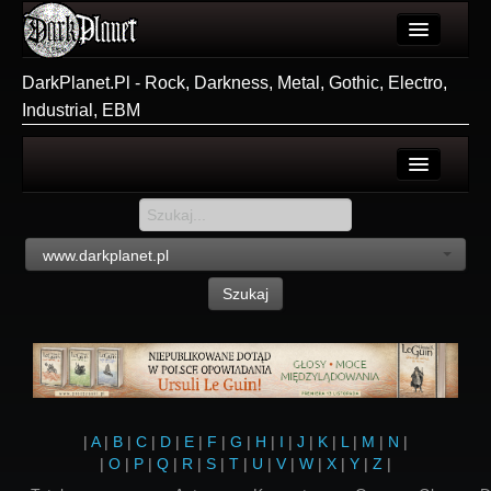
Artykuły
DarkPlanet.Pl - Rock, Darkness, Metal, Gothic, Electro,
Industrial, EBM
Użytkownicy
Wydarzenia
Galeria
Login
Forum
Rejestracja
www.darkplanet.pl
Więcej
Szukaj
Login
|
A
|
B
|
C
|
D
|
E
|
F
|
G
|
H
|
I
|
J
|
K
|
L
|
M
|
N
|
|
O
|
P
|
Q
|
R
|
S
|
T
|
U
|
V
|
W
|
X
|
Y
|
Z
|