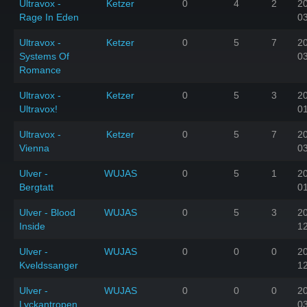
Ultravox -
Ketzer
0
4
2
2
Rage In Eden
0
Ultravox -
Ketzer
0
5
7
2
Systems Of
0
Romance
Ultravox -
Ketzer
0
5
3
2
Ultravox!
0
Ultravox -
Ketzer
0
5
7
2
Vienna
0
Ulver -
WUJAS
0
5
1
2
Bergtatt
0
Ulver - Blood
WUJAS
0
5
3
2
Inside
1
Ulver -
WUJAS
0
0
0
2
Kveldssanger
1
Ulver -
WUJAS
0
0
0
2
Lyckantropen
0