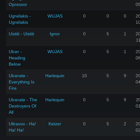
Opressor
0
Ugnélakis -
WUJAS
0
0
0
2
Ugnélakis
1
Uistiti - Uistiti
Ignor
0
5
1
2
1
Ulcer -
WUJAS
0
5
1
2
Heading
0
Below
Ulcerate -
Harlequin
10
5
9
2
Everything Is
0
Fire
Ulcerate - The
Harlequin
0
5
9
2
Destroyers Of
0
All
Ultravox - Ha!
Ketzer
0
5
2
2
Ha! Ha!
0