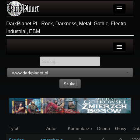
Artykuły
DarkPlanet.Pl - Rock, Darkness, Metal, Gothic, Electro,
Industrial, EBM
Użytkownicy
Wydarzenia
Galeria
Login
Forum
Rejestracja
www.darkplanet.pl
Więcej
Szukaj
Login
Tytuł
Autor
Komentarze
Ocena
Głosy
Dat
Scoring
amorphous
0
0
0
200