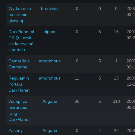
Wydarzenia
hrodvitnir
0
0
0
200
na stronie
03-
głównej
DarkPlanet.pl
alphar
0
5
15
200
F.A.Q - czyli
02-
jak korzystać
z portalu
Camarilla's
amorphous
0
5
1
200
Gathering
02-
Regulamin
amorphous
11
5
15
200
Portalu
11-
DarkPlanet
Wampirza
Angaria
80
5
213
200
hierarchia
05-
rang
DarkPlanet
Zasady
Angaria
0
4
22
200