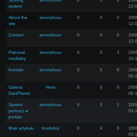
system
12-
About the
amorphous
0
0
0
200
site
12-
Contact
amorphous
0
0
0
200
12-
Patronat
amorphous
0
5
3
200
medialny
10-
Kontakt
amorphous
0
5
8
200
05-
Galeria
Hexe
0
5
9
200
DarkPlanet
05-
System
amorphous
0
5
1
200
pomocy w
03-
portalu
Brak artykułu
hrodvitnir
0
4
9
200
03-