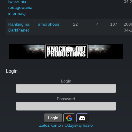
tworzenia i
04-
redagowania
informacji
Ranking na
amorphous
22
4
187
200
DarkPlanet
04-
Login
Login
Password
Login
Załóż konto
/
Odzyskaj hasło