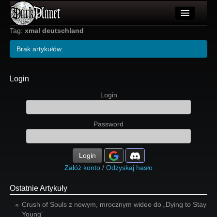
Artykuły
Tag:
xmal deutschland
Użytkownicy
Brak artykułów.
Wydarzenia
Login
Galeria
Login
Forum
Password
Więcej
Login
Login
Załóż konto
/
Odzyskaj hasło
Ostatnie Artykuły
Crush of Souls z nowym, mrocznym wideo do „Dying to Stay
Young”