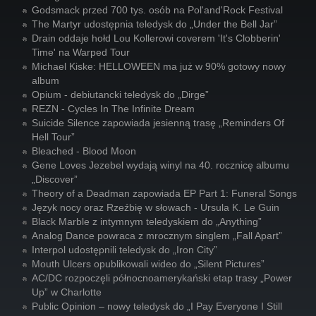
Godsmack przed 700 tys. osób na Pol'and'Rock Festival
The Martyr udostępnia teledysk do „Under the Bell Jar”
Drain oddaje hołd Lou Kollerowi coverem 'It's Clobberin'
Time' na Warped Tour
Michael Kiske: HELLOWEEN ma już w 90% gotowy nowy
album
Opium - debiutancki teledysk do „Dirge”
REZN - Cycles In The Infinite Dream
Suicide Silence zapowiada jesienną trasę „Reminders Of
Hell Tour”
Bleached - Blood Moon
Gene Loves Jezebel wydają winyl na 40. rocznicę albumu
„Discover”
Theory of a Deadman zapowiada EP Part 1: Funeral Songs
Język nocy oraz Rzeźbię w słowach - Ursula K. Le Guin
Black Marble z intymnym teledyskiem do „Anything”
Analog Dance powraca z mrocznym singlem „Fall Apart”
Interpol udostępnili teledysk do „Iron City”
Mouth Ulcers opublikowali wideo do „Silent Pictures”
AC/DC rozpoczęli północnoamerykański etap trasy „Power
Up” w Charlotte
Public Opinion – nowy teledysk do „I Pay Everyone I Still