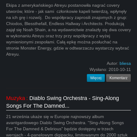
Ekipa z amerykańskiego Atreyu postanowiła nagrać covery
utworów, które - jak sami członkowie kapeli twierdzą, wpłynęły
na ich grę i rozwój. Do współpracy zaprosili znajomych z grup:
Chiodos, Blessthefall, Endless Hallway i Architects. Produkcją
zajął się Noah Shain, a na wydawnictwie znalazły się dwa covery
w wykonaniu Atreyu oraz trzy przy współpracy z wyżej
wymienionymi zespołami. Całą epkę można posłuchać na
stronie Monster Energy, gdzie w odtwarzaczu wystarczy wybrać
Atreyu.
Autor:
bliesa
Wysłano:
2010-10-11
Więcej
Komentarz
Muzyka
:
Diablo Swing Orchestra - Sing-Along
Songs For The Damned...
21 września ukaże się w Europie najnowszy album
avantgardowego Diablo Swing Orchestra. "Sing-Along Songs
For The Damned & Delirious" będzie dostępny w trzech
wersjach - 4-panelowym digipacku, limitowanym do 2000 sztuk