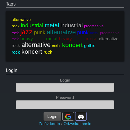
Tags
alternative
metal
industrial
industrial
rock
progressive
jazz
alternative
punk
punk
rock
progressive
metal
heavy metal
heavy metal
alternative
rock
alternative
koncert
rock
gothic
metal
koncert
rock
rock
Login
Login
Password
Login
Załóż konto
/
Odzyskaj hasło