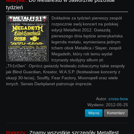
Muzyka
:
Do Metalfestu w Jaworznie pozostał
tydzień
Dokładnie za tydzień pierwszy zespół
rozpocznie swój koncert na polskiej
edycji Metalfest 2012. Gwiazdą
pierwszego dnia będzie amerykańska
legenda metalu, wymieniana jednym
tchem obok Metallica i Slayer, zespół
Megadeth, który rok temu wydał
trzynasty studyjny album pt:
„Th1rt3en”. Oprócz gwiazdy festiwalu zobaczymy takie zespoły
jak Blind Guardian, Kreator, W.A.S.P. (festiwalowe koncerty z
okazji 30-lecia), Soulfly, Fear Factory, Moonspell oraz wiele
innych. Serwis Darkplanet patronuje imprezie.
Autor:
cross-bow
Wysłano:
2012-05-25
Więcej
Komentarz
Imprezy
:
Znamy wszystkie szczegóły Metalfest