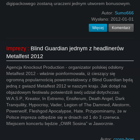
digipackowego zostaną uraczeni jednym utworem bonusowym.
Autor:
Sumo666
Wysłano:
2012-01-01
Więcej
Komentarz
Imprezy
:
Blind Guardian jednym z headlinerów
Metalfest 2012
Agencja Knockout Production - organizator polskiej odsłony
Metalfest 2012 - właśnie poinformowała, iż cieszący się
ogromną popularnością powermetalowcy z Blind Guardian będą
jedną z gwiazd Metalfest 2012 w naszym kraju. Jak dotąd na
objazdowym festiwalu potwierdzili swój udział dotychczas:
W.A.S.P., Kreator, In Extremo, Ensiferum, Death Angel, Dark
Tranquility, Hypocrisy, Vader, Legion of The Damned, Alestorm,
Powerwolf, Fleshgod Apocalypse, Hate. Przypominamy, że w
Polsce impreza odbędzie się w dniach od 1 do 3 czerwca.
Miejscem koncertu będzie „OWR Sosina” w Jaworznie.
Autor:
cross-bow