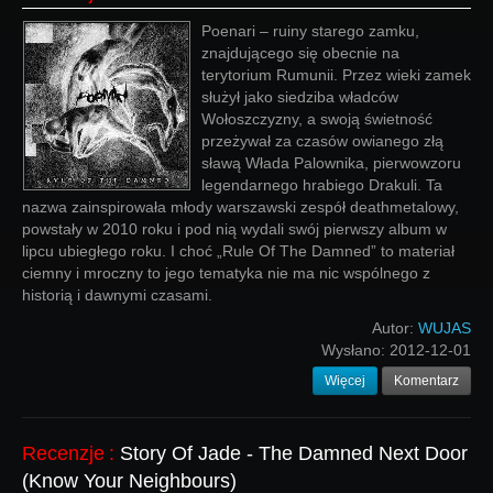
Poenari – ruiny starego zamku,
znajdującego się obecnie na
terytorium Rumunii. Przez wieki zamek
służył jako siedziba władców
Wołoszczyzny, a swoją świetność
przeżywał za czasów owianego złą
sławą Włada Palownika, pierwowzoru
legendarnego hrabiego Drakuli. Ta
nazwa zainspirowała młody warszawski zespół deathmetalowy,
powstały w 2010 roku i pod nią wydali swój pierwszy album w
lipcu ubiegłego roku. I choć „Rule Of The Damned” to materiał
ciemny i mroczny to jego tematyka nie ma nic wspólnego z
historią i dawnymi czasami.
Autor:
WUJAS
Wysłano:
2012-12-01
Więcej
Komentarz
Recenzje
:
Story Of Jade - The Damned Next Door
(Know Your Neighbours)