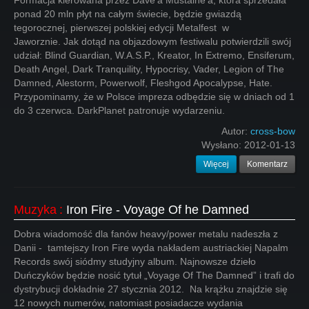
Formacja kierowana przez Dave'a Mustaine'a, która sprzedała
ponad 20 mln płyt na całym świecie, będzie gwiazdą
tegorocznej, pierwszej polskiej edycji Metalfest w
Jaworznie. Jak dotąd na objazdowym festiwalu potwierdzili swój
udział: Blind Guardian, W.A.S.P., Kreator, In Extremo, Ensiferum,
Death Angel, Dark Tranquility, Hypocrisy, Vader, Legion of The
Damned, Alestorm, Powerwolf, Fleshgod Apocalypse, Hate.
Przypominamy, że w Polsce impreza odbędzie się w dniach od 1
do 3 czerwca. DarkPlanet patronuje wydarzeniu.
Autor:
cross-bow
Wysłano:
2012-01-13
Więcej
Komentarz
Muzyka
:
Iron Fire - Voyage Of he Damned
Dobra wiadomość dla fanów heavy/power metalu nadeszła z
Danii - tamtejszy Iron Fire wyda nakładem austriackiej Napalm
Records swój siódmy studyjny album. Najnowsze dzieło
Duńczyków będzie nosić tytuł „Voyage Of The Damned” i trafi do
dystrybucji dokładnie 27 stycznia 2012. Na krążku znajdzie się
12 nowych numerów, natomiast posiadacze wydania