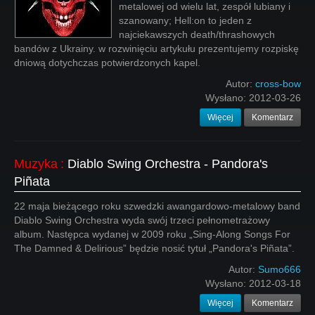
metalowej od wielu lat, zespół lubiany i
szanowany; Hell:on to jeden z
najciekawszych death/thrashowych
bandów z Ukrainy. w rozwinięciu artykułu prezentujemy rozpiskę
dniową dotychczas potwierdzonych kapel.
Autor:
cross-bow
Wysłano:
2012-03-26
Więcej
Komentarz
Muzyka
:
Diablo Swing Orchestra - Pandora's
Piñata
22 maja bieżącego roku szwedzki awangardowo-metalowy band
Diablo Swing Orchestra wyda swój trzeci pełnometrażowy
album. Następca wydanej w 2009 roku „Sing-Along Songs For
The Damned & Delirious” będzie nosić tytuł „Pandora's Piñata”.
Autor:
Sumo666
Wysłano:
2012-03-18
Więcej
Komentarz