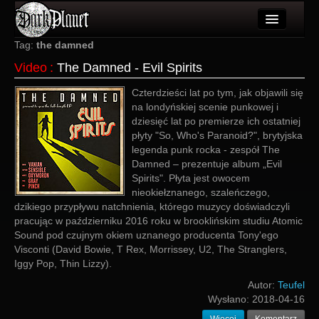
Artykuły
Tag:
the damned
Video
:
The Damned - Evil Spirits
Użytkownicy
Czterdzieści lat po tym, jak objawili się
Wydarzenia
na londyńskiej scenie punkowej i
dziesięć lat po premierze ich ostatniej
Galeria
płyty "So, Who's Paranoid?", brytyjska
legenda punk rocka - zespół The
Forum
Damned – prezentuje album „Evil
Spirits". Płyta jest owocem
Więcej
nieokiełznanego, szaleńczego,
dzikiego przypływu natchnienia, którego muzycy doświadczyli
Login
pracując w październiku 2016 roku w brooklińskim studiu Atomic
Sound pod czujnym okiem uznanego producenta Tony'ego
Visconti (David Bowie, T Rex, Morrissey, U2, The Stranglers,
Iggy Pop, Thin Lizzy).
Autor:
Teufel
Wysłano:
2018-04-16