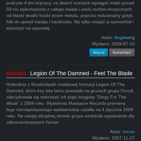
podczas 4 dni imprezy, na dwóch scenach wystąpić miało ponad
50-ciu wykonawców z całego świata i wielu nurtów muzycznych,
od black/ death/ trash/ doom metalu, poprzez industrialny gotyk,
folk do speed metalu i hardrocka. Nic tylko wsiąść w samochód i
wyruszyć na wyprawę.
Autor:
Angelwing
Wysłano:
2009-07-10
Więcej
Komentarz
Muzyka
:
Legion Of The Damned - Feel The Blade
Holendrzy z thrash/death metalowej formacji Legion Of The
Damned, która trzy lata temu powstała na gruzach grupy Occult,
zdecydowała się wskrzesić ich piąty longplay "Elegy For The
Weak" z 2004 roku. Wytwórnia Massacre Records premierę
tego retrospektywnego wydawnictwa ustaliła na 4 stycznia 2008
roku. Na swojej oficjalnej stronie grupa umieściła wyjaśnienie dla
zdezorientowanych fanów:
Autor:
mrum
Wysłano:
2007-11-27