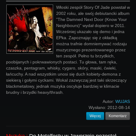
Włoski zespół Story Of Jade powstał w
2002 roku, ale swój debiutancki album
"The Damned Next Door (Know Your
Neighbours)" wydał dopiero w 2011.
Wcześniej ukazało się demo i jedna
EPka. Zapoznając się z okładką
można trafnie domniemywać rodzaju
muzycznego prezentowanego przez
ten zespół. Pełno tu brzydkich,
poobijanych i pokrwawionych postaci. Tu głowa, tam ręka,
czaszka, pentagram, whisky, cygaro, skóry, maski, ćwieki,
łańcuchy. A nad wszystkim unosi się duch kobiety-demona z
siekierą i gołymi cyckami. Wokal zazwyczaj jest taki skrzeczący
blackmetalowy, jednak muzyka oscyluje bardziej w klimacie
brudny i brzydki heavy/thrash.
Autor:
WUJAS
Wysłano:
2012-08-14
Więcej
Komentarz