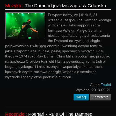
Muzyka
:
The Damned już dziś zagra w Gdańsku
Przypominamy, że już dziś, 21
września, zespół The Damned wystąpi
w Gdańsku. Jako support zagra
formacja Apteka. Minęło 35 lat, a
niesłabnąca fala chętnych zobaczenia
the Damned na żywo jest ciągle
porównywalna z wirującą energią uwolnioną dawno temu w
jakiejś zapomnianej budzie, pełnej spoconych młodych ludzi.
Kiedy w 1974 roku Ray Burns i Chris Millar spotkali się, pracując
na zapleczu Croydon Fairfield Hall, z pewnością nie myśleli o
bogatej dyskografii i niezliczonych, wspaniałych koncertach,
łączących czystą rockową energię, wspaniałe sceniczne
wyczucie i specyficzne poczucie humoru.
Autor:
Teufel
Wysłano:
2013-09-21
Więcej
Komentarz
Recenzje
:
Poenari - Rule Of The Damned