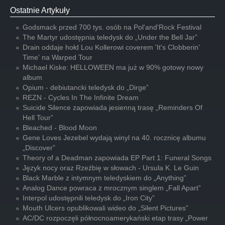
Ostatnie Artykuły
Godsmack przed 700 tys. osób na Pol'and'Rock Festival
The Martyr udostępnia teledysk do „Under the Bell Jar”
Drain oddaje hołd Lou Kollerowi coverem 'It's Clobberin'
Time' na Warped Tour
Michael Kiske: HELLOWEEN ma już w 90% gotowy nowy
album
Opium - debiutancki teledysk do „Dirge”
REZN - Cycles In The Infinite Dream
Suicide Silence zapowiada jesienną trasę „Reminders Of
Hell Tour”
Bleached - Blood Moon
Gene Loves Jezebel wydają winyl na 40. rocznicę albumu
„Discover”
Theory of a Deadman zapowiada EP Part 1: Funeral Songs
Język nocy oraz Rzeźbię w słowach - Ursula K. Le Guin
Black Marble z intymnym teledyskiem do „Anything”
Analog Dance powraca z mrocznym singlem „Fall Apart”
Interpol udostępnili teledysk do „Iron City”
Mouth Ulcers opublikowali wideo do „Silent Pictures”
AC/DC rozpoczęli północnoamerykański etap trasy „Power