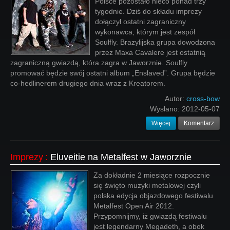
Polsce pozostało nieco ponad trzy
tygodnie. Dziś do składu imprezy
dołączył ostatni zagraniczny
wykonawca, którym jest zespół
Soulfly. Brazylijska grupa dowodzona
przez Maxa Cavalere jest ostatnią
zagraniczną gwiazdą, która zagra w Jaworznie. Soulfly
promować będzie swój ostatni album „Enslaved”. Grupa będzie
co-hedlinerem drugiego dnia wraz z Kreatorem.
Autor:
cross-bow
Wysłano:
2012-05-07
Więcej
Komentarz
Imprezy
:
Eluveitie na Metalfest w Jaworznie
Za dokładnie 2 miesiące rozpocznie
się święto muzyki metalowej czyli
polska edycja objazdowego festiwalu
Metalfest Open Air 2012.
Przypomnijmy, iż gwiazdą festiwalu
jest legendarny Megadeth, a obok