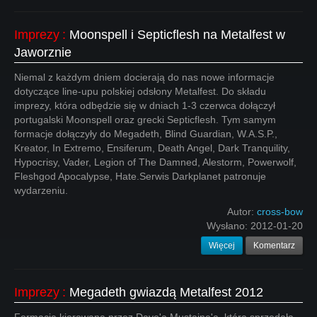
Imprezy
:
Moonspell i Septicflesh na Metalfest w
Jaworznie
Niemal z każdym dniem docierają do nas nowe informacje
dotyczące line-upu polskiej odsłony Metalfest. Do składu
imprezy, która odbędzie się w dniach 1-3 czerwca dołączył
portugalski Moonspell oraz grecki Septicflesh. Tym samym
formacje dołączyły do Megadeth, Blind Guardian, W.A.S.P.,
Kreator, In Extremo, Ensiferum, Death Angel, Dark Tranquility,
Hypocrisy, Vader, Legion of The Damned, Alestorm, Powerwolf,
Fleshgod Apocalypse, Hate.Serwis Darkplanet patronuje
wydarzeniu.
Autor:
cross-bow
Wysłano:
2012-01-20
Więcej
Komentarz
Imprezy
:
Megadeth gwiazdą Metalfest 2012