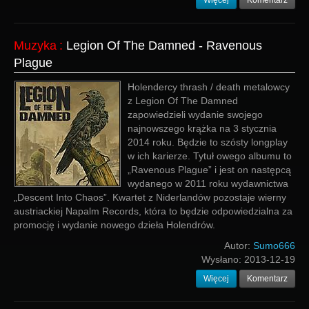
Więcej
Komentarz
Muzyka
:
Legion Of The Damned - Ravenous
Plague
Holendercy thrash / death metalowcy
z Legion Of The Damned
zapowiedzieli wydanie swojego
najnowszego krążka na 3 stycznia
2014 roku. Będzie to szósty longplay
w ich karierze. Tytuł owego albumu to
„Ravenous Plague” i jest on następcą
wydanego w 2011 roku wydawnictwa
„Descent Into Chaos”. Kwartet z Niderlandów pozostaje wierny
austriackiej Napalm Records, która to będzie odpowiedzialna za
promocję i wydanie nowego dzieła Holendrów.
Autor:
Sumo666
Wysłano:
2013-12-19
Więcej
Komentarz