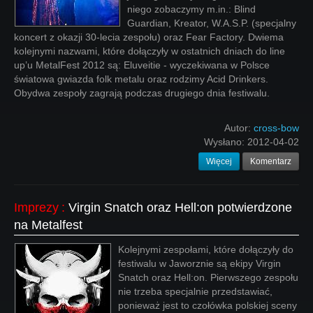
niego zobaczymy m.in.: Blind
Guardian, Kreator, W.A.S.P. (specjalny
koncert z okazji 30-lecia zespołu) oraz Fear Factory. Dwiema
kolejnymi nazwami, które dołączyły w ostatnich dniach do line
up’u MetalFest 2012 są: Eluveitie - wyczekiwana w Polsce
światowa gwiazda folk metalu oraz rodzimy Acid Drinkers.
Obydwa zespoły zagrają podczas drugiego dnia festiwalu.
Autor:
cross-bow
Wysłano:
2012-04-02
Więcej
Komentarz
Imprezy
:
Virgin Snatch oraz Hell:on potwierdzone
na Metalfest
Kolejnymi zespołami, które dołączyły do
festiwalu w Jaworznie są ekipy Virgin
Snatch oraz Hell:on. Pierwszego zespołu
nie trzeba specjalnie przedstawiać,
ponieważ jest to czołówka polskiej sceny