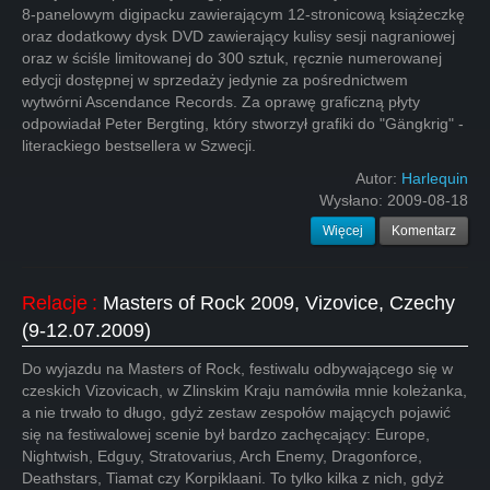
8-panelowym digipacku zawierającym 12-stronicową książeczkę
oraz dodatkowy dysk DVD zawierający kulisy sesji nagraniowej
oraz w ściśle limitowanej do 300 sztuk, ręcznie numerowanej
edycji dostępnej w sprzedaży jedynie za pośrednictwem
wytwórni Ascendance Records. Za oprawę graficzną płyty
odpowiadał Peter Bergting, który stworzył grafiki do "Gängkrig" -
literackiego bestsellera w Szwecji.
Autor:
Harlequin
Wysłano:
2009-08-18
Więcej
Komentarz
Relacje
:
Masters of Rock 2009, Vizovice, Czechy
(9-12.07.2009)
Do wyjazdu na Masters of Rock, festiwalu odbywającego się w
czeskich Vizovicach, w Zlinskim Kraju namówiła mnie koleżanka,
a nie trwało to długo, gdyż zestaw zespołów mających pojawić
się na festiwalowej scenie był bardzo zachęcający: Europe,
Nightwish, Edguy, Stratovarius, Arch Enemy, Dragonforce,
Deathstars, Tiamat czy Korpiklaani. To tylko kilka z nich, gdyż