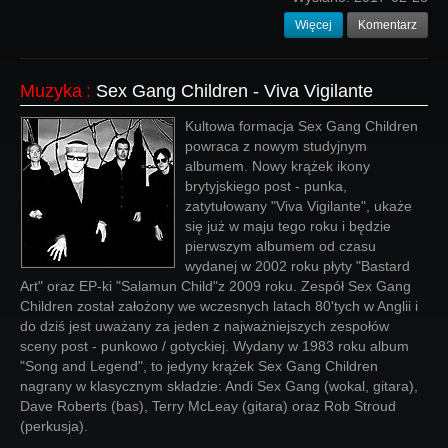
Więcej
Komentarz
Muzyka
:
Sex Gang Children - Viva Vigilante
Kultowa formacja Sex Gang Children
powraca z nowym studyjnym
albumem. Nowy krążek ikony
brytyjskiego post - punka,
zatytułowany "Viva Vigilante", ukaże
się już w maju tego roku i będzie
pierwszym albumem od czasu
wydanej w 2002 roku płyty "Bastard
Art" oraz EP-ki "Salamun Child"z 2009 roku. Zespół Sex Gang
Children został założony we wczesnych latach 80'tych w Anglii i
do dziś jest uważany za jeden z najważniejszych zespołów
sceny post - punkowo / gotyckiej. Wydany w 1983 roku album
"Song and Legend", to jedyny krążek Sex Gang Children
nagrany w klasycznym składzie: Andi Sex Gang (wokal, gitara),
Dave Roberts (bas), Terry McLeay (gitara) oraz Rob Stroud
(perkusja).