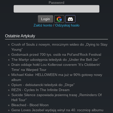
Password
Login
Załóż konto
/
Odzyskaj hasło
Ostatnie Artykuły
Crush of Souls z nowym, mrocznym wideo do „Dying to Stay
Young”
Godsmack przed 700 tys. osób na Pol'and'Rock Festival
The Martyr udostępnia teledysk do „Under the Bell Jar”
Drain oddaje hołd Lou Kollerowi coverem 'It's Clobberin'
Time' na Warped Tour
Michael Kiske: HELLOWEEN ma już w 90% gotowy nowy
album
Opium - debiutancki teledysk do „Dirge”
REZN - Cycles In The Infinite Dream
Suicide Silence zapowiada jesienną trasę „Reminders Of
Hell Tour”
Bleached - Blood Moon
Gene Loves Jezebel wydają winyl na 40. rocznicę albumu