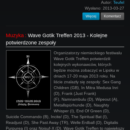
Autor:
Teufel
Wysłano:
2013-03-27
Więcej
Komentarz
Muzyka
:
Wave Gotik Treffen 2013 - Kolejne
potwierdzone zespoły
Organizatorzy niemieckiego festiwalu
Wave Gotik Treffen potwierdzili
kolejnych wykonawców, których
będzie można zobaczyć w Lipsku w
dniach 17-20 maja 2013 roku. Na
liście znalazły się zespoły: Sex Gang
Children (GB), In Mitra Medusa Inri
(D), Frank (Just Frank)
(F), Namnambulu (D), Wipeout (A),
Metallspürhunde (D), Naughty
Whisper (I), End Of Green (D),
Suicide Commando (B), Incite/ (D), The Spiritual Bat (I),
Readjust (D), She Past Away (TR), Welle:Erdball (D), Digitalis
Purpurea (I) oraz Noisuf-X (D). Wave Gotik Treffen to największy