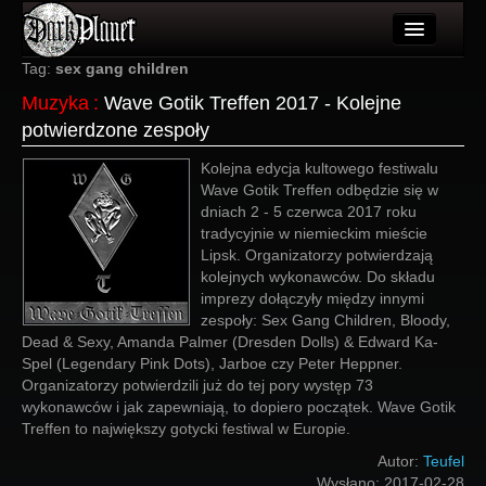
Artykuły
Tag:
sex gang children
Muzyka
:
Wave Gotik Treffen 2017 - Kolejne
Użytkownicy
potwierdzone zespoły
Wydarzenia
Kolejna edycja kultowego festiwalu
Wave Gotik Treffen odbędzie się w
Galeria
dniach 2 - 5 czerwca 2017 roku
tradycyjnie w niemieckim mieście
Forum
Lipsk. Organizatorzy potwierdzają
kolejnych wykonawców. Do składu
Więcej
imprezy dołączyły między innymi
zespoły: Sex Gang Children, Bloody,
Login
Dead & Sexy, Amanda Palmer (Dresden Dolls) & Edward Ka-
Spel (Legendary Pink Dots), Jarboe czy Peter Heppner.
Organizatorzy potwierdzili już do tej pory występ 73
wykonawców i jak zapewniają, to dopiero początek. Wave Gotik
Treffen to największy gotycki festiwal w Europie.
Autor:
Teufel
Wysłano:
2017-02-28