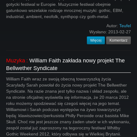
gotycki festiwal w Europie. Muzycznie festiwal obejmie
gatunkowo wszelakie rodzaje mrocznej muzyki: gothic, EBM,
industrial, ambient, neofolk, synthpop czy goth-metal.
Autor:
Teufel
Wysłano:
2013-02-27
Więcej
Komentarz
Muzyka
:
William Faith zakłada nowy projekt The
Bellwether Syndicate
William Faith wraz ze swoją obecną towarzyszką życia
Scarylady Sarah powołał do życia nowy projekt The Bellwether
Syndicate. Na razie znana jest tylko nazwa i skład zespołu, ale
na stronie oficjalnej wyświetla się informacja, że 20 marca 2012
roku możemy spodziewać się czegoś więcej na jego temat.
Williamowi i Sarah podczas występów na żywo towarzyszyć
będą: klawiszowiec/perkusista Philly Peroxide oraz basista Mike
Skull. Choć nie jest jeszcze znany żaden utwór w ich wykonaniu,
zespół został już zaproszony na tegoroczny festiwal Whitby
Gothic Weekend 2012, który odbywa się w Wielkiej Brytanii.