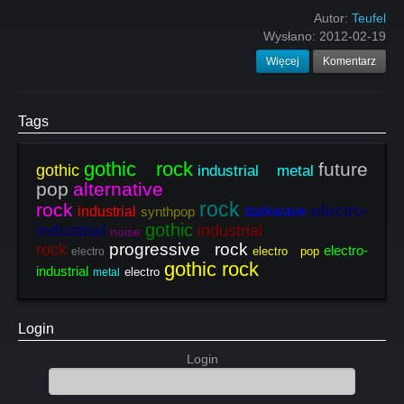
Autor:
Teufel
Wysłano:
2012-02-19
Więcej
Komentarz
Tags
gothic rock
future
gothic
industrial metal
pop
alternative
rock
rock
electro-
industrial
synthpop
darkwave
gothic
industrial
industrial
noise
progressive rock
rock
electro-
electro pop
electro
gothic rock
industrial
electro
metal
Login
Login