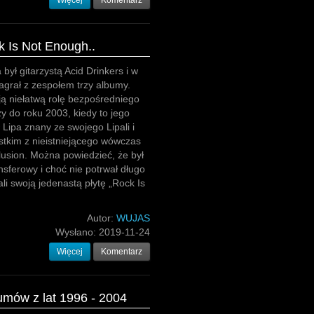
Więcej
Komentarz
k Is Not Enough..
a był gitarzystą Acid Drinkers i w
agrał z zespołem trzy albumy.
ją niełatwą rolę bezpośredniego
zy do roku 2003, kiedy to jego
 Lipa znany ze swojego Lipali i
tkim z nieistniejącego wówczas
llusion. Można powiedzieć, że był
ransferowy i choć nie potrwał długo
ali swoją jedenastą płytę „Rock Is
Autor:
WUJAS
Wysłano:
2019-11-24
Więcej
Komentarz
umów z lat 1996 - 2004