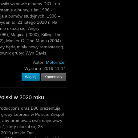
wiło wznowić albumy DIO - na
statnie albumy, z lat 1996 -
cja albumów studyjnych: 1996 –
ydania: 21 lutego 2020 r. Na
ie ukażą się: Angry
96), Magica (2000), Killing The
2), Master Of The Moon (2004).
yty będą miały nowy remastering,
cownik grupy: Wyn Davis.
Autor:
Motorrizer
Wysłano:
2019-11-14
Więcej
Komentarz
olski w 2020 roku
roductions oraz B90 prezentują
y grupy Leprous w Polsce. Zespół
s, aby promować swój najnowszy
ls”, który ukazał się 25
 2019 (Inside Out