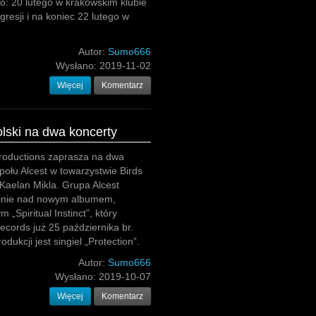
o: 20 lutego w krakowskim klubie
resji i na koniec 22 lutego w
Autor:
Sumo666
Wysłano:
2019-11-02
Więcej
Komentarz
lski na dwa koncerty
roductions zaprasza na dwa
połu Alcest w towarzystwie Birds
Kaelan Mikla. Grupa Alcest
cnie nad nowym albumem,
 „Spiritual Instinct”, który
ecords już 25 października br.
ukcji jest singiel „Protection”.
Autor:
Sumo666
Wysłano:
2019-10-07
Więcej
Komentarz