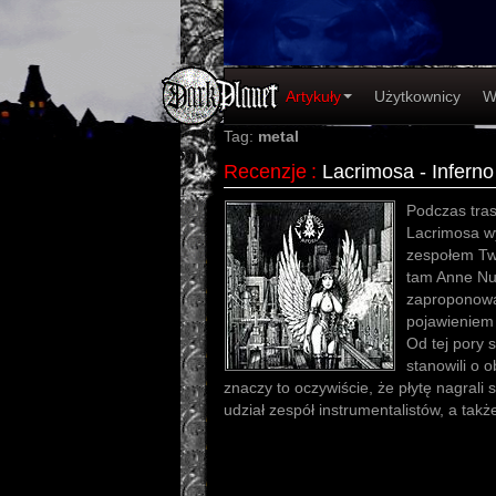
Artykuły
Użytkownicy
W
Tag:
metal
Recenzje
:
Lacrimosa - Inferno
Podczas tras
Lacrimosa w
zespołem Tw
tam Anne Nur
zaproponowa
pojawieniem 
Od tej pory 
stanowili o 
znaczy to oczywiście, że płytę nagrali
udział zespół instrumentalistów, a także