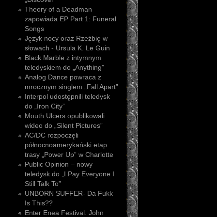
Theory of a Deadman
zapowiada EP Part 1: Funeral
Songs
Język nocy oraz Rzeźbię w
słowach - Ursula K. Le Guin
Black Marble z intymnym
teledyskiem do „Anything”
Analog Dance powraca z
mrocznym singlem „Fall Apart”
Interpol udostępnili teledysk
do „Iron City”
Mouth Ulcers opublikowali
wideo do „Silent Pictures”
AC/DC rozpoczęli
północnoamerykański etap
trasy „Power Up” w Charlotte
Public Opinion – nowy
teledysk do „I Pay Everyone I
Still Talk To”
UNBORN SUFFER- Da Fukk
Is This??
Enter Enea Festival. John