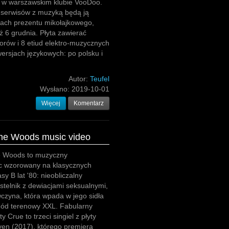
ę w warszawskim klubie VooDoo.
 serwisów z muzyką będą ją
mach prezentu mikołajkowego,
ż 6 grudnia. Płyta zawierać
orów i 8 etiud elektro-muzycznych
ersjach językowych: po polsku i
Autor:
Teufel
Wysłano:
2019-10-01
Więcej
Komentarz
the Woods music video
e Woods to muzyczny
c wzorowany na klasycznych
sy B lat '80: nieobliczalny
telnik z dewiacjami seksualnymi,
wczyna, która wpada w jego sidła
ód terenowy XXL. Fabularny
y Crue to trzeci singiel z płyty
ven (2017), którego premiera