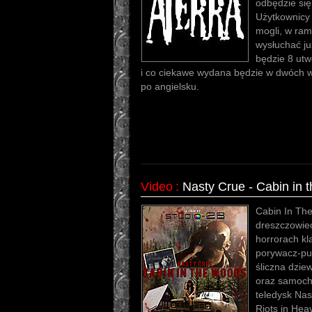
odbędzie si
Użytkownicy
mogli, w ra
wysłuchać ju
będzie 8 utw
i co ciekawe wydana będzie w dwóch w
po angielsku.
Video
:
Nasty Crue - Cabin in 
Cabin In Th
dreszczowie
horrorach kla
porywacz-pus
śliczna dzie
oraz samoch
teledysk Nast
Riots in Hea