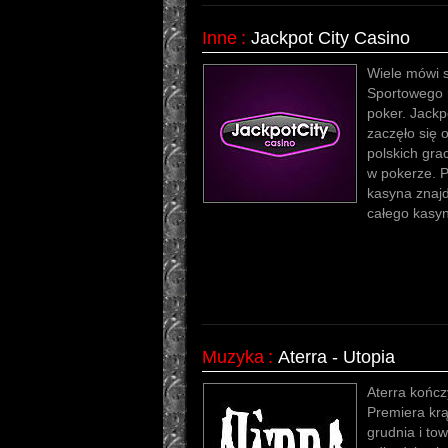
Inne
:
Jackpot City Casino
Wiele mówi s
Sportowego n
poker. Jackp
zaczęło się 
polskich gra
w pokerze. P
kasyna znajd
całego kasyn
Muzyka
:
Aterra - Utopia
Aterra kończ
Premiera kr
grudnia i tow