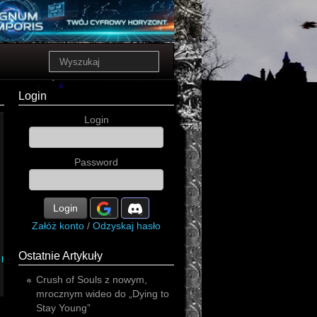
Login
Login
Password
groove
Login
alternative
Załóż konto
/
Odzyskaj hasło
Ostatnie Artykuły
heavy
Crush of Souls z nowym,
mrocznym wideo do „Dying to
Stay Young”