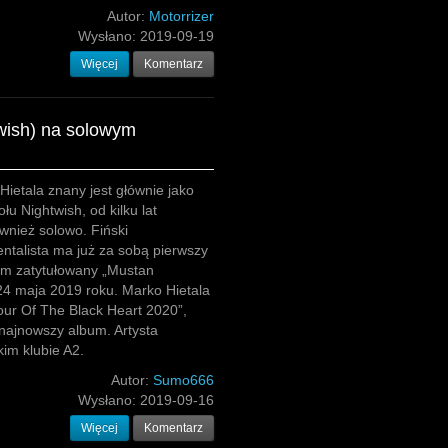
Autor:
Motorrizer
Wysłano:
2019-09-19
Więcej
Komentarz
wish) na solowym
ietala znany jest głównie jako
łu Nightwish, od kilku lat
wnież solowo. Fiński
entalista ma już za sobą pierwszy
um zatytułowany „Mustan
24 maja 2019 roku. Marko Hietala
our Of The Black Heart 2020”,
najnowszy album. Artysta
im klubie A2.
Autor:
Sumo666
Wysłano:
2019-09-16
Więcej
Komentarz