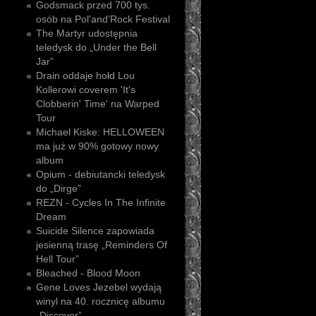
Godsmack przed 700 tys.
osób na Pol'and'Rock Festival
The Martyr udostępnia
teledysk do „Under the Bell
Jar”
Drain oddaje hołd Lou
Kollerowi coverem 'It's
Clobberin' Time' na Warped
Tour
Michael Kiske: HELLOWEEN
ma już w 90% gotowy nowy
album
Opium - debiutancki teledysk
do „Dirge”
REZN - Cycles In The Infinite
Dream
Suicide Silence zapowiada
jesienną trasę „Reminders Of
Hell Tour”
Bleached - Blood Moon
Gene Loves Jezebel wydają
winyl na 40. rocznicę albumu
„Discover”