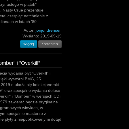
trzynastego w piątek"
. Nasty Crue prezentuje
tal czerpiąc natchnienie z
dionach w latach '80.
Autor:
jonjondrensen
Wysłano:
2019-09-19
Więcej
Komentarz
mber" i "Overkill"
lecia wydania płyt "Overkill" i
zięki wytwórni BMG, 25
 2019 r. ukażą się kolekcjonerski
9" oraz specjalne wydania deluxe
rkill" i "Bomber" w wersjach CD i
1979 zawierać będzie oryginalne
0 gramowych winylach, w
ym specjalnie masterze z
ne płyty z niepublikowanymi dotąd