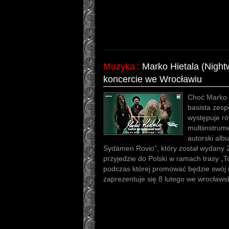
Muzyka
:
Marko Hietala (Night
koncercie we Wrocławiu
Choć Marko H
basista zespo
występuje ró
multiinstrum
autorski alb
Sydämen Rovio”, który został wydany 
przyjedzie do Polski w ramach trasy „T
podczas której promować będzie swój 
zaprezentuje się 8 lutego we wrocławsk