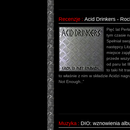
Recenzje
:
Acid Drinkers - Roc
Pięć lat Perł
tym czasie n
Spełniał swo
następcy Lit
miejsce zajął
przede wszys
od paru lat I
to taki hit t
to właśnie z nim w składzie Acidzi nagr
Not Enough..”
Muzyka
:
DIO: wznowienia alb