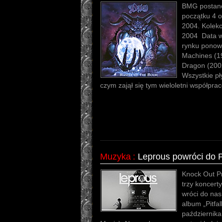
BMG postano
początku 4 o
2004. Kolek
2004 Data w
rynku ponown
Machines (19
Dragon (200
Wszystkie pł
czym zajął się tym wieloletni współpra
Muzyka
:
Leprous powróci do P
Knock Out P
trzy koncert
wróci do na
album „Pitfal
października