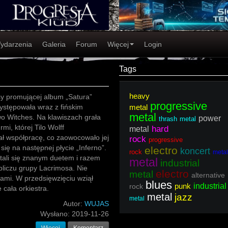
ydarzenia
Galeria
Forum
Więcej
Login
Tags
heavy
y promującej album „Satura”
progressive
ystępowała wraz z fińskim
metal
metal
o Witches. Na klawiszach grała
power
thrash metal
mi, której Tilo Wolff
hard
metal
ł współpracę, co zaowocowało jej
rock
progressive
się na następnej płycie „Inferno”.
electro
koncert
rock
metal
stali się znanym duetem i razem
metal
industrial
obliczu grupy Lacrimosa. Nie
electro
metal
alternative
 sami. W przedsięwzięciu wziął
blues
punk
industrial
rock
 cała orkiestra.
metal
jazz
metal
Autor:
WUJAS
Wysłano:
2019-11-26