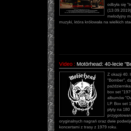
odbyła się "
(13.09.2019)
melodyjny me
muzyki, która królowała na wielkich sta
Video
:
Motörhead: 40-lecie "Bo
Z okazji 40. 
"Bomber", d
października
box set "197
albumów "Ove
LP. Box set 
płyty na 18
przygotowan
oryginalnych nagrań oraz dwie podwój
koncertami z trasy z 1979 roku.