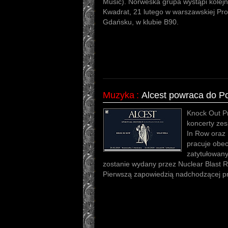
Music). Norweska grupa wystąpi kolejn
Kwadrat, 21 lutego w warszawskiej Prog
Gdańsku, w klubie B90.
Muzyka
:
Alcest powraca do Po
Knock Out P
koncerty zes
In Row oraz 
pracuje obe
zatytułowanym
zostanie wydany przez Nuclear Blast R
Pierwszą zapowiedzią nadchodzącej prod