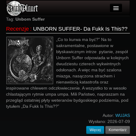
Artykuły
Tag:
Unborn Suffer
Recenzje
:
UNBORN SUFFER- Da Fukk Is This??
Użytkownicy
„Co to kurwa ma być?” Na to
Wydarzenia
sakramentalne, postawione w
błyskawicznym intrze
pytanie, zespół
Galeria
Unborn Suffer odpowiada w kolejnych
dwudziestu czterech wykwintnych
Forum
odsłonach. A więc ma być szalona
miazga, nasączona strachem i
Więcej
nienawiścią katastrofa oraz
inspirowane chlewem odczłowieczenie. A wszystko to w wesoło
Login
chlastającym rytmie umpa umpa. Mili Państwo, napraszam na
przegląd ostatniej płyty weteranów bydgoskiego podziemia, pod
tytułem „Da Fukk Is This??”
Autor:
WUJAS
Wysłano:
2026-07-09
Więcej
Komentarz