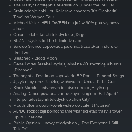
The Martyr udostępnia teledysk do „Under the Bell Jar”
Drain oddaje hołd Lou Kollerowi coverem 'It's Clobberin'
Time' na Warped Tour
Michael Kiske: HELLOWEEN ma już w 90% gotowy nowy
album
Opium - debiutancki teledysk do „Dirge”
REZN - Cycles In The Infinite Dream
Suicide Silence zapowiada jesienną trasę „Reminders Of
Hell Tour”
Bleached - Blood Moon
Gene Loves Jezebel wydają winyl na 40. rocznicę albumu
„Discover”
Theory of a Deadman zapowiada EP Part 1: Funeral Songs
Język nocy oraz Rzeźbię w słowach - Ursula K. Le Guin
Black Marble z intymnym teledyskiem do „Anything”
Analog Dance powraca z mrocznym singlem „Fall Apart”
Interpol udostępnili teledysk do „Iron City”
Mouth Ulcers opublikowali wideo do „Silent Pictures”
AC/DC rozpoczęli północnoamerykański etap trasy „Power
Up” w Charlotte
Public Opinion – nowy teledysk do „I Pay Everyone I Still
Talk To”