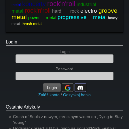
rock'n'roll
koncerty
industrial
metal
rock'n'roll
groove
electro
metal
hard rock
metal
progressive metal
power metal
heavy
thrash metal
metal
Login
Login
Password
Login
Załóż konto
/
Odzyskaj hasło
Ostatnie Artykuły
Crush of Souls z nowym, mrocznym wideo do „Dying to Stay
Young”
Godsmack przed 700 tys. osób na Pol'and'Rock Festival