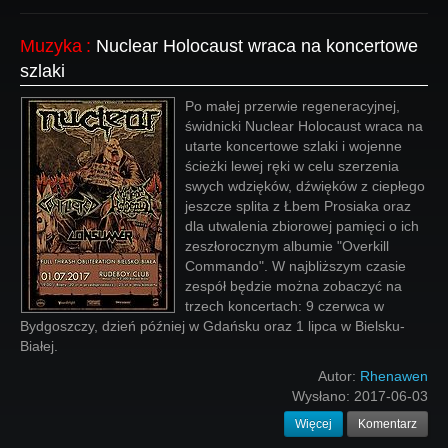
Muzyka
:
Nuclear Holocaust wraca na koncertowe
szlaki
Po małej przerwie regeneracyjnej,
świdnicki Nuclear Holocaust wraca na
utarte koncertowe szlaki i wojenne
ścieżki lewej ręki w celu szerzenia
swych wdzięków, dźwięków z ciepłego
jeszcze splita z Łbem Prosiaka oraz
dla utwalenia zbiorowej pamięci o ich
zeszłorocznym albumie "Overkill
Commando". W najbliższym czasie
zespół będzie można zobaczyć na
trzech koncertach: 9 czerwca w
Bydgoszczy, dzień później w Gdańsku oraz 1 lipca w Bielsku-
Białej.
Autor:
Rhenawen
Wysłano:
2017-06-03
Więcej
Komentarz