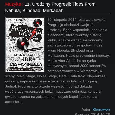
Muzyka
:
11. Urodziny Progresji: Tides From
Nebula, Blindead, Merkabah
30 listopada 2014 roku warszawska
Progresja obchodzi swoje 11.
urodziny. Będą wspominki, spotkania
z osobami, które tworzyły historię
klubu, a także wspaniałe koncerty
zaprzyjaźnionych zespołów: Tides
From Nebula, Blindead oraz
Merkabah. Hasło przewodnie imprezy:
Music After All. 11 lat na rynku
muzycznym, ponad 2000 koncertów
zorganizowanych w Warszawie, 4
sceny: Main Stage, Noise Stage, Cafe i Hala Koło. Największe
gwiazdy, najlepsze granie – takie rzeczy tylko w Progresji.
Jednak Progresja to przede wszystkim ponad dekada
współpracy wspaniałych ludzi, muzyczne odkrycia, koncerty
gwiazd, szansa na zaistnienie młodych kapel i doskonała
atmosfera.
Autor:
Rhenawen
Wysłano:
2014-10-28