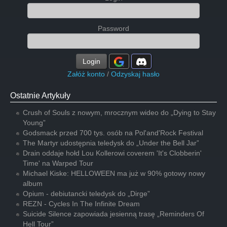
Password
Login
Załóż konto
/
Odzyskaj hasło
Ostatnie Artykuły
Crush of Souls z nowym, mrocznym wideo do „Dying to Stay
Young”
Godsmack przed 700 tys. osób na Pol'and'Rock Festival
The Martyr udostępnia teledysk do „Under the Bell Jar”
Drain oddaje hołd Lou Kollerowi coverem 'It's Clobberin'
Time' na Warped Tour
Michael Kiske: HELLOWEEN ma już w 90% gotowy nowy
album
Opium - debiutancki teledysk do „Dirge”
REZN - Cycles In The Infinite Dream
Suicide Silence zapowiada jesienną trasę „Reminders Of
Hell Tour”