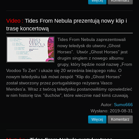
Więcej
Komentarz
Video
:
Tides From Nebula prezentują nowy klip i
trasę koncertową
Tides From Nebula zaprezentowali
nowy teledysk do utworu „Ghost
Horses”. Utwór „Ghost Horses” jest
drugim singlem z nowego albumu
grupy, który będzie nosił nazwę „From
Voodoo To Zen” i ukaże się 20 września bieżącego roku. O
nowym teledysku tak mówi zespół: "Klip do „Ghost Horses”
został stworzony przez portugalskiego reżysera Vasco
Mendes'a. Wraz z twórcą teledysku postanowiliśmy opowiedzieć
w nim historię tzw. "duchów", które wiecznie nad kimś czuwają.
Autor:
Sumo666
Wysłano:
2019-08-31
Więcej
Komentarz