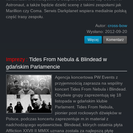
Astronaut, a także będzie dzielić scenę z takimi zespołami jak
Marillion czy Coma. Serwis Darkplanet wspiera medialnie polską
część trasy zespołu.
Autor:
cross-bow
Wysłano:
2012-09-20
Więcej
Komentarz
Imprezy
:
Tides From Nebula & Blindead w
gdańskim Parlamencie
Agencja koncertowa PW Events z
przyjemnością zaprasza na wspólny
koncert Tides From Nebula i Blindead.
Obydwie grupy zaprezentują się 18
listopada w gdańskim klubie
Parlament. Tides From Nebula,
pionier post rockowych dźwięków w
Polsce, podczas koncertu zaprezentuje m.in materiał z
nadchodzącego wydawnictwa. Blindead, których ostatnia płyta
Affliction XXVII II MMIX uznana została za najlepszą płytę