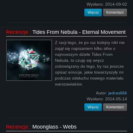
Wysłano:
2014-09-02
Więcej
Komentarz
Recenzje
:
Tides From Nebula - Eternal Movement
Z racji tego, że po raz kolejny nikt nie
zajął się napisaniem kilku słów o
najnowszym dziele Tides From
Nebula, to czuję się wręcz
zobowiązany do tego, by raz jeszcze
opisać emocje, jakie towarzyszyły mi
podczas odsłuchu nowego materiału
warszawiaków.
Autor:
jedras666
Wysłano:
2014-05-14
Więcej
Komentarz
Recenzje
:
Moonglass - Webs