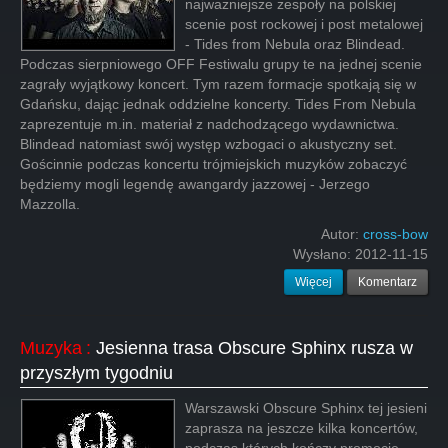
najważniejsze zespoły na polskiej
scenie post rockowej i post metalowej
- Tides from Nebula oraz Blindead.
Podczas sierpniowego OFF Festiwalu grupy te na jednej scenie
zagrały wyjątkowy koncert. Tym razem formacje spotkają się w
Gdańsku, dając jednak oddzielne koncerty. Tides From Nebula
zaprezentuje m.in. materiał z nadchodzącego wydawnictwa.
Blindead natomiast swój występ wzbogaci o akustyczny set.
Gościnnie podczas koncertu trójmiejskich muzyków zobaczyć
będziemy mogli legendę awangardy jazzowej - Jerzego
Mazzolla.
Autor:
cross-bow
Wysłano:
2012-11-15
Więcej
Komentarz
Muzyka
:
Jesienna trasa Obscure Sphinx rusza w
przyszłym tygodniu
Warszawski Obscure Sphinx tej jesieni
zaprasza na jeszcze kilka koncertów,