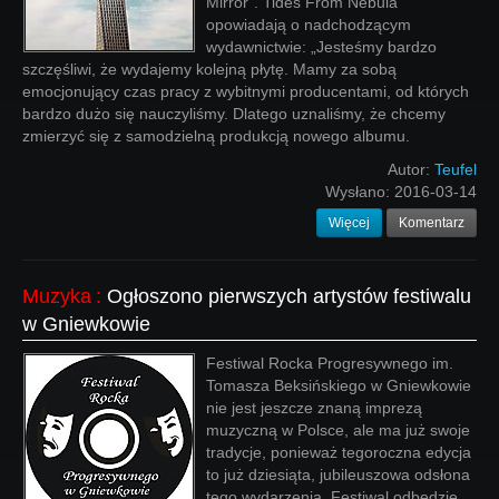
Mirror”. Tides From Nebula
opowiadają o nadchodzącym
wydawnictwie: „Jesteśmy bardzo
szczęśliwi, że wydajemy kolejną płytę. Mamy za sobą
emocjonujący czas pracy z wybitnymi producentami, od których
bardzo dużo się nauczyliśmy. Dlatego uznaliśmy, że chcemy
zmierzyć się z samodzielną produkcją nowego albumu.
Autor:
Teufel
Wysłano:
2016-03-14
Więcej
Komentarz
Muzyka
:
Ogłoszono pierwszych artystów festiwalu
w Gniewkowie
Festiwal Rocka Progresywnego im.
Tomasza Beksińskiego w Gniewkowie
nie jest jeszcze znaną imprezą
muzyczną w Polsce, ale ma już swoje
tradycje, ponieważ tegoroczna edycja
to już dziesiąta, jubileuszowa odsłona
tego wydarzenia. Festiwal odbędzie