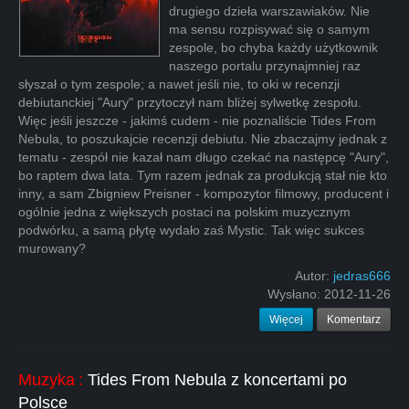
drugiego dzieła warszawiaków. Nie
ma sensu rozpisywać się o samym
zespole, bo chyba każdy użytkownik
naszego portalu przynajmniej raz
słyszał o tym zespole; a nawet jeśli nie, to oki w recenzji
debiutanckiej "Aury" przytoczył nam bliżej sylwetkę zespołu.
Więc jeśli jeszcze - jakimś cudem - nie poznaliście Tides From
Nebula, to poszukajcie recenzji debiutu. Nie zbaczajmy jednak z
tematu - zespół nie kazał nam długo czekać na następcę "Aury",
bo raptem dwa lata. Tym razem jednak za produkcją stał nie kto
inny, a sam Zbigniew Preisner - kompozytor filmowy, producent i
ogólnie jedna z większych postaci na polskim muzycznym
podwórku, a samą płytę wydało zaś Mystic. Tak więc sukces
murowany?
Autor:
jedras666
Wysłano:
2012-11-26
Więcej
Komentarz
Muzyka
:
Tides From Nebula z koncertami po
Polsce