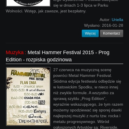
się w dniach 1-3 lipca w Parku
Wolności. Wstęp, jak zawsze, jest bezpłatny.
Autor:
Uriella
Wysłano:
2016-01-28
Więcej
Komentarz
Muzyka
:
Metal Hammer Festival 2015 - Prog
Edition - rozpiska godzinowa
27 czerwca na muzyczną scenę
powróci Metal Hammer Festival.
Siódma edycja festiwalu odbędzie się
w katowickim Spodku, w nieco innej
niż zwykle formule. A wszystko za
sprawą szyldu „Prog Edition”,
wyraźnie wskazującego, że tym razem
możemy spodziewać się sporej dawki
najlepszej muzyki z nurtu tzw. rocka i
metalu progresywnego. Wśród
ogłoszonych Artystów są: Riverside,