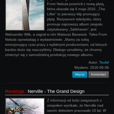
From Nebula powrócił z nową płytą,
która ukazała się 6 maja 2016. „The
Lifter” to pierwszy klip promujący
płytę. Reżyserem teledysku, który
promuje najnowszy album zespołu
zatytułowany „Safehaven”, jest
Aleksander Wilk, a zagrał w nim Mateusz Banasiuk. Tides From
Nebula opowiadają o wydawnictwie: „Mamy za sobą
emocjonujący czas pracy z wybitnymi producentami, od których
bardzo dużo się nauczyliśmy. Dlatego uznaliśmy, że chcemy
zmierzyć się z samodzielną produkcją nowego albumu.
Autor:
Teufel
Wysłano:
2016-06-06
Więcej
Komentarz
Recenzje
:
Nerville - The Grand Design
Z informacji od ludzi związanych z
zespołem wynikało, że Nerville nad
swoim debiutem pracowało 10 lat. W