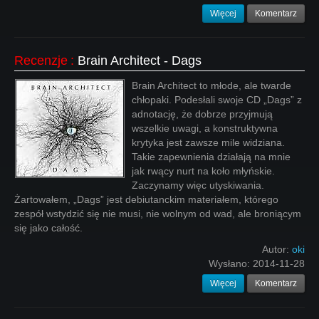
Więcej
Komentarz
Recenzje
:
Brain Architect - Dags
Brain Architect to młode, ale twarde
chłopaki. Podesłali swoje CD „Dags” z
adnotację, że dobrze przyjmują
wszelkie uwagi, a konstruktywna
krytyka jest zawsze mile widziana.
Takie zapewnienia działają na mnie
jak rwący nurt na koło młyńskie.
Zaczynamy więc utyskiwania.
Żartowałem, „Dags” jest debiutanckim materiałem, którego
zespół wstydzić się nie musi, nie wolnym od wad, ale broniącym
się jako całość.
Autor:
oki
Wysłano:
2014-11-28
Więcej
Komentarz