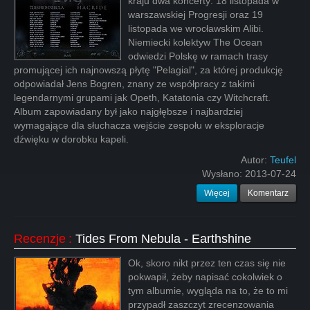
kraju dwa koncerty: 18 listopada w
warszawskiej Progresji oraz 19
listopada we wrocławskim Alibi.
Niemiecki kolektyw The Ocean
odwiedzi Polskę w ramach trasy
promującej ich najnowszą płytę "Pelagial", za której produkcję
odpowiadał Jens Bogren, znany ze współpracy z takimi
legendarnymi grupami jak Opeth, Katatonia czy Witchcraft.
Album zapowiadany był jako najgłębsze i najbardziej
wymagające dla słuchacza wejście zespołu w eksploracje
dźwięku w dorobku kapeli.
Autor:
Teufel
Wysłano:
2013-07-24
Więcej
Komentarz
Recenzje
:
Tides From Nebula - Earthshine
Ok, skoro nikt przez ten czas się nie
pokwapił, żeby napisać cokolwiek o
tym albumie, wygląda na to, że to mi
przypadł zaszczyt zrecenzowania