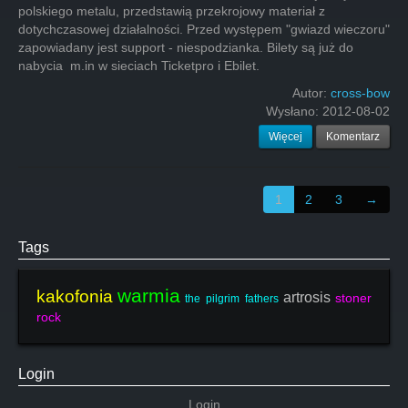
polskiego metalu, przedstawią przekrojowy materiał z
dotychczasowej działalności. Przed występem "gwiazd wieczoru"
zapowiadany jest support - niespodzianka. Bilety są już do
nabycia m.in w sieciach Ticketpro i Ebilet.
Autor:
cross-bow
Wysłano:
2012-08-02
Więcej
Komentarz
1
2
3
→
Tags
warmia
kakofonia
artrosis
stoner
the pilgrim fathers
rock
Login
Login