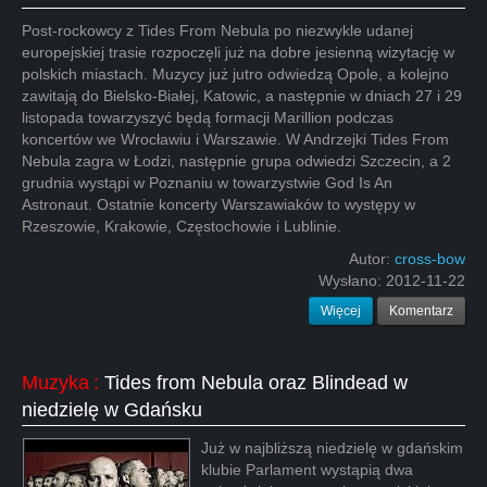
Post-rockowcy z Tides From Nebula po niezwykle udanej
europejskiej trasie rozpoczęli już na dobre jesienną wizytację w
polskich miastach. Muzycy już jutro odwiedzą Opole, a kolejno
zawitają do Bielsko-Białej, Katowic, a następnie w dniach 27 i 29
listopada towarzyszyć będą formacji Marillion podczas
koncertów we Wrocławiu i Warszawie. W Andrzejki Tides From
Nebula zagra w Łodzi, następnie grupa odwiedzi Szczecin, a 2
grudnia wystąpi w Poznaniu w towarzystwie God Is An
Astronaut. Ostatnie koncerty Warszawiaków to występy w
Rzeszowie, Krakowie, Częstochowie i Lublinie.
Autor:
cross-bow
Wysłano:
2012-11-22
Więcej
Komentarz
Muzyka
:
Tides from Nebula oraz Blindead w
niedzielę w Gdańsku
Już w najbliższą niedzielę w gdańskim
klubie Parlament wystąpią dwa