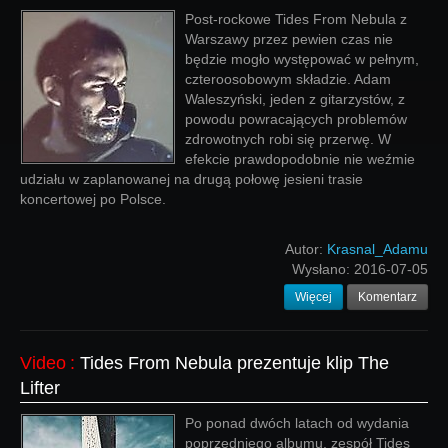
Post-rockowe Tides From Nebula z
Warszawy przez pewien czas nie
będzie mogło występować w pełnym,
czteroosobowym składzie. Adam
Waleszyński, jeden z gitarzystów, z
powodu powracających problemów
zdrowotnych robi się przerwę. W
efekcie prawdopodobnie nie weźmie
udziału w zaplanowanej na drugą połowę jesieni trasie
koncertowej po Polsce.
Autor:
Krasnal_Adamu
Wysłano:
2016-07-05
Więcej
Komentarz
Video
:
Tides From Nebula prezentuje klip The
Lifter
Po ponad dwóch latach od wydania
poprzedniego albumu, zespół Tides