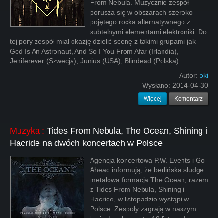
From Nebula. Muzycznie zespół
porusza się w obszarach szeroko
pojętego rocka alternatywnego z
subtelnymi elementami elektroniki. Do
tej pory zespół miał okazję dzielić scenę z takimi grupami jak
God Is An Astronaut, And So I You From Afar (Irlandia),
Jeniferever (Szwecja), Junius (USA), Blindead (Polska).
Autor:
oki
Wysłano:
2014-04-30
Więcej
Komentarz
Muzyka
:
Tides From Nebula, The Ocean, Shining i
Hacride na dwóch koncertach w Polsce
Agencja koncertowa P.W. Events i Go
Ahead informują, że berlińska sludge
metalowa formacja The Ocean, razem
z Tides From Nebula, Shining i
Hacride, w listopadzie wystąpi w
Polsce. Zespoły zagrają w naszym