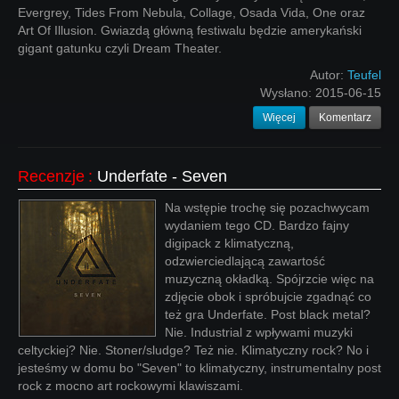
Evergrey, Tides From Nebula, Collage, Osada Vida, One oraz
Art Of Illusion. Gwiazdą główną festiwalu będzie amerykański
gigant gatunku czyli Dream Theater.
Autor:
Teufel
Wysłano:
2015-06-15
Więcej
Komentarz
Recenzje
:
Underfate - Seven
Na wstępie trochę się pozachwycam
wydaniem tego CD. Bardzo fajny
digipack z klimatyczną,
odzwierciedlającą zawartość
muzyczną okładką. Spójrzcie więc na
zdjęcie obok i spróbujcie zgadnąć co
też gra Underfate. Post black metal?
Nie. Industrial z wpływami muzyki
celtyckiej? Nie. Stoner/sludge? Też nie. Klimatyczny rock? No i
jesteśmy w domu bo "Seven" to klimatyczny, instrumentalny post
rock z mocno art rockowymi klawiszami.