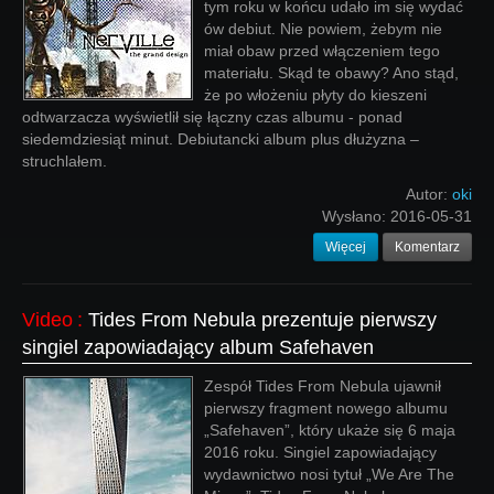
tym roku w końcu udało im się wydać
ów debiut. Nie powiem, żebym nie
miał obaw przed włączeniem tego
materiału. Skąd te obawy? Ano stąd,
że po włożeniu płyty do kieszeni
odtwarzacza wyświetlił się łączny czas albumu - ponad
siedemdziesiąt minut. Debiutancki album plus dłużyzna –
struchlałem.
Autor:
oki
Wysłano:
2016-05-31
Więcej
Komentarz
Video
:
Tides From Nebula prezentuje pierwszy
singiel zapowiadający album Safehaven
Zespół Tides From Nebula ujawnił
pierwszy fragment nowego albumu
„Safehaven”, który ukaże się 6 maja
2016 roku. Singiel zapowiadający
wydawnictwo nosi tytuł „We Are The