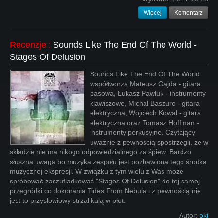
Więcej
Komentarz
Recenzje
:
Sounds Like The End Of The World -
Stages Of Delusion
Sounds Like The End Of The World
współtworzą Mateusz Gajda - gitara
basowa, Łukasz Pawluk - instrumenty
klawiszowe, Michał Baszuro - gitara
elektryczna, Wojciech Kowal - gitara
elektryczna oraz Tomasz Hoffman -
instrumenty perkusyjne. Czytający
uważnie z pewnością spostrzegli, że w
składzie nie ma nikogo odpowiedzialnego za śpiew. Bardzo
słuszna uwaga bo muzyka zespołu jest pozbawiona tego środka
muzycznej ekspresji. W związku z tym wielu z Was może
spróbować zaszufladkować "Stages Of Delusion" do tej samej
przegródki co dokonania Tides From Nebula i z pewnością nie
jest to przysłowiowy strzał kulą w płot.
Autor:
oki