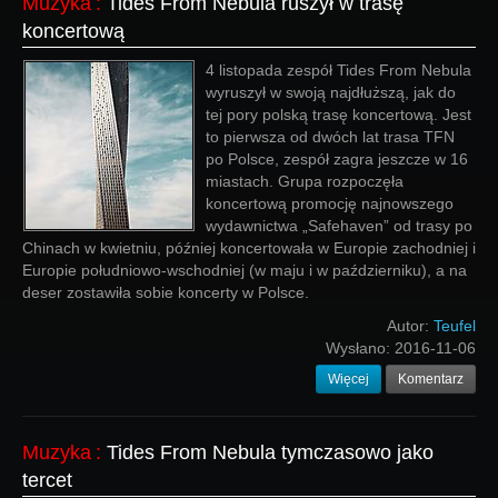
Muzyka
:
Tides From Nebula ruszył w trasę
koncertową
4 listopada zespół Tides From Nebula
wyruszył w swoją najdłuższą, jak do
tej pory polską trasę koncertową. Jest
to pierwsza od dwóch lat trasa TFN
po Polsce, zespół zagra jeszcze w 16
miastach. Grupa rozpoczęła
koncertową promocję najnowszego
wydawnictwa „Safehaven” od trasy po
Chinach w kwietniu, później koncertowała w Europie zachodniej i
Europie południowo-wschodniej (w maju i w październiku), a na
deser zostawiła sobie koncerty w Polsce.
Autor:
Teufel
Wysłano:
2016-11-06
Więcej
Komentarz
Muzyka
:
Tides From Nebula tymczasowo jako
tercet