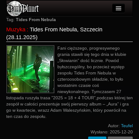
Artykuły
Tag:
Tides From Nebula
Muzyka
:
Tides From Nebula, Szczecin
Użytkownicy
(28.11.2025)
Wydarzenia
Fani cięższego, progresywnego
grania stawili się tego dnia w klubie
Galeria
„Słowianin” dość licznie. Powód
byłszczególny, bo przecież występ
Forum
zespołu Tides From Nebula w
czteroosobowym składzie, to było
Więcej
wostatnim czasie coś
niewykonalnego. Tymczasem 27
Login
listopada ruszyła trasa "2025 = 18 + 4 TOUR",podczas której ten
zespół w całości prezentuje swój pierwszy album – „Aura” i gra
go w kwartecie, wrazz Adam Waleszyńskim, który powrócił na
ten czas do zespołu.
Autor:
Teufel
Wysłano:
2025-12-20