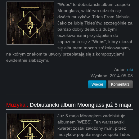
"Webs" to debiutancki album zespołu
Moonglass, w którym udziela się
dwóch muzyków Tides From Nebula.
Jako że lubię Tides'ów, szczególnie za
bardzo dobry debiut, z dużymi
oczekiwaniami przystąpiłem do
zapoznania się z "Webs", który okazał
się albumem mocno zróżnicowanym,
na którym znakomite utwory przeplatają się z kompozycjami
ewidentnie słabszymi.
Autor:
oki
Wysłano:
2014-05-08
Więcej
Komentarz
Muzyka
:
Debiutancki album Moonglass już 5 maja
Już 5 maja Moonglass zadebiutuje
albumem 'WEBS'. Ten warszawski
kwartet został założony m.in. przez
muzyków popularnego zespołu Tides