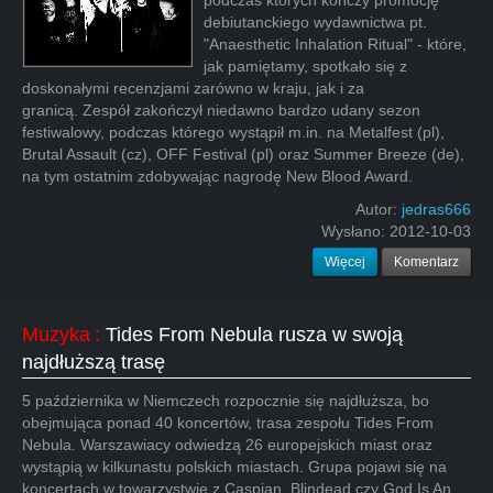
podczas których kończy promocję
debiutanckiego wydawnictwa pt.
"Anaesthetic Inhalation Ritual" - które,
jak pamiętamy, spotkało się z
doskonałymi recenzjami zarówno w kraju, jak i za
granicą. Zespół zakończył niedawno bardzo udany sezon
festiwalowy, podczas którego wystąpił m.in. na Metalfest (pl),
Brutal Assault (cz), OFF Festival (pl) oraz Summer Breeze (de),
na tym ostatnim zdobywając nagrodę New Blood Award.
Autor:
jedras666
Wysłano:
2012-10-03
Więcej
Komentarz
Muzyka
:
Tides From Nebula rusza w swoją
najdłuższą trasę
5 października w Niemczech rozpocznie się najdłuższa, bo
obejmująca ponad 40 koncertów, trasa zespołu Tides From
Nebula. Warszawiacy odwiedzą 26 europejskich miast oraz
wystąpią w kilkunastu polskich miastach. Grupa pojawi się na
koncertach w towarzystwie z Caspian, Blindead czy God Is An