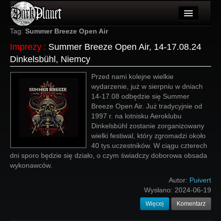
Artykuły
Tag:
Summer Breeze Open Air
Imprezy
:
Summer Breeze Open Air, 14-17.08.24
Użytkownicy
Dinkelsbühl, Niemcy
Wydarzenia
Przed nami kolejne wielkie
wydarzenie, już w sierpniu w dniach
Galeria
14-17.08 odbędzie się Summer
Breeze Open Air. Już tradycyjnie od
Forum
1997 r. na lotnisku Aeroklubu
Dinkelsbühl zostanie zorganizowany
Więcej
wielki festiwal, który zgromadzi około
40 tys.uczestników. W ciągu czterech
Login
dni sporo będzie się działo, o czym świadczy doborowa obsada
wykonawców.
Autor:
Puivert
Wysłano:
2024-06-19
Więcej
Komentarz