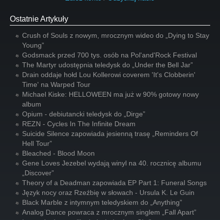
Ostatnie Artykuły
Crush of Souls z nowym, mrocznym wideo do „Dying to Stay
Young”
Godsmack przed 700 tys. osób na Pol'and'Rock Festival
The Martyr udostępnia teledysk do „Under the Bell Jar”
Drain oddaje hołd Lou Kollerowi coverem 'It's Clobberin'
Time' na Warped Tour
Michael Kiske: HELLOWEEN ma już w 90% gotowy nowy
album
Opium - debiutancki teledysk do „Dirge”
REZN - Cycles In The Infinite Dream
Suicide Silence zapowiada jesienną trasę „Reminders Of
Hell Tour”
Bleached - Blood Moon
Gene Loves Jezebel wydają winyl na 40. rocznicę albumu
„Discover”
Theory of a Deadman zapowiada EP Part 1: Funeral Songs
Język nocy oraz Rzeźbię w słowach - Ursula K. Le Guin
Black Marble z intymnym teledyskiem do „Anything”
Analog Dance powraca z mrocznym singlem „Fall Apart”