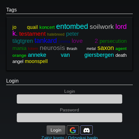
Tags
entombed
lord
soilwork
jo quail
koncert
k.
testament
peter
hatebreed
tankard
love 2
tägtgren
persecution
sirenia
neurosis
saxon
mania
agent
totem
thrash metal
anneke van giersbergen
death
orange
angel
moonspell
Login
Login
Password
Login
Załóż konto
/
Odzyskaj hasło