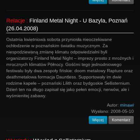
Więcej
Komentarz
Relacje
:
Finland Metal Night - U Bazyla, Poznań
(26.04.2008)
Ostatnia kwietniowa sobota przyniosła nieoczekiwane
ochłodzenie w poznańskim światku muzycznym. Za
niespodziewaną zmianę klimatu odpowiedzialni byli
organizatorzy Finland Metal Night – imprezy prosto z mroźnych i
mrocznych klimatów Północy. Gośćmi tego jednodniowego
festiwalu były dwa zespoły fińskie: doom metalowy Rapture oraz
deathmetalowa formacja Dauntless. Supportowały im dwie
rodzime kapele – poznański Lilith oraz bydgoskie Sellisternium.
Dzień ten na długo zapisał się jako pełen emocji, nerwów, ale i
wyśmienitej zabawy.
Autor:
minawi
Wysłano:
2008-05-10
Więcej
Komentarz