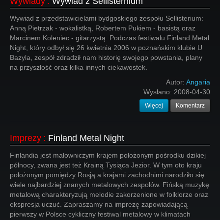
Wywiady
:
Wywiad z Sellisternium
Wywiad z przedstawicielami bydgoskiego zespołu Sellisterium:
Anną Pietrzak - wokalistką, Robertem Pukiem - basistą oraz
Marcinem Koleniec - gitarzystą. Podczas festiwalu Finland Metal
Night, który odbył się 26 kwietnia 2006 w poznańskim klubie U
Bazyla, zespół zdradził nam historię swojego powstania, plany
na przyszłość oraz kilka innych ciekawostek.
Autor:
Angaria
Wysłano:
2008-04-30
Więcej
Komentarz
Imprezy
:
Finland Metal Night
Finlandia jest malowniczym krajem położonym pośrodku dzikiej
północy, zwana jest też Krainą Tysiąca Jezior. W tym oto kraju
położonym pomiędzy Rosją a krajami zachodnimi narodziło się
wiele najbardziej znanych metalowych zespołów. Fińską muzykę
metalową charakteryzują melodie zakorzenione w folklorze oraz
ekspresja uczuć. Zapraszamy na imprezę zapowiadającą
pierwszy w Polsce cykliczny festiwal metalowy w klimatach