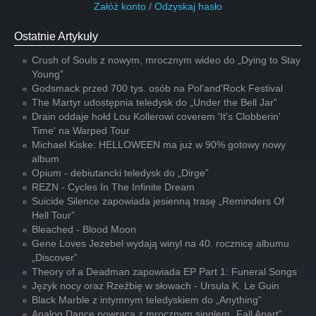
Załóż konto
/
Odzyskaj hasło
Ostatnie Artykuły
Crush of Souls z nowym, mrocznym wideo do „Dying to Stay
Young”
Godsmack przed 700 tys. osób na Pol'and'Rock Festival
The Martyr udostępnia teledysk do „Under the Bell Jar”
Drain oddaje hołd Lou Kollerowi coverem 'It's Clobberin'
Time' na Warped Tour
Michael Kiske: HELLOWEEN ma już w 90% gotowy nowy
album
Opium - debiutancki teledysk do „Dirge”
REZN - Cycles In The Infinite Dream
Suicide Silence zapowiada jesienną trasę „Reminders Of
Hell Tour”
Bleached - Blood Moon
Gene Loves Jezebel wydają winyl na 40. rocznicę albumu
„Discover”
Theory of a Deadman zapowiada EP Part 1: Funeral Songs
Język nocy oraz Rzeźbię w słowach - Ursula K. Le Guin
Black Marble z intymnym teledyskiem do „Anything”
Analog Dance powraca z mrocznym singlem „Fall Apart”