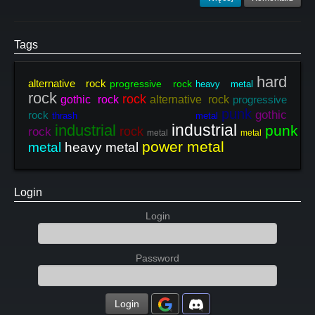
Tags
hard
alternative rock
progressive rock
heavy metal
rock
rock
gothic rock
alternative rock
progressive
punk
gothic
rock
thrash metal
industrial
industrial
punk
h
rock
rock
metal
metal
power metal
metal
heavy metal
Login
Login
Password
Login