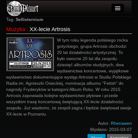
Artykuły
Tag:
Sellisternium
Muzyka
:
XX-lecie Artrosis
Użytkownicy
W tym roku legenda polskiego rocka
Wydarzenia
gotyckiego, grupa Artrosis obchodzi
20 lat działalności artystycznej. To
Galeria
było owocne 20 lat dla zespołu:
dziesięć albumów studyjnych, dwa
Forum
wydawnictwa koncertowe, wyjątkowe
wydawnictwo dokumentujące występ Artrosis w Studiu Polskiego
Więcej
Radia im. Agnieszki Osieckiej, nominacja albumu "Fetish" do
nagrody Fryderyków w kategorii Album Roku. W roku 2015
Login
Artrosis zapowiada kolejne wydawnictwo płytowe i przede
wszystkim trasę koncertową świętującą XX-lecie działalności
zespołu. Już wiadomo, że zespół zagra i będzie świętował swoje
XX-lecie w Poznaniu.
Autor:
Rhenawen
Wysłano:
2015-03-07