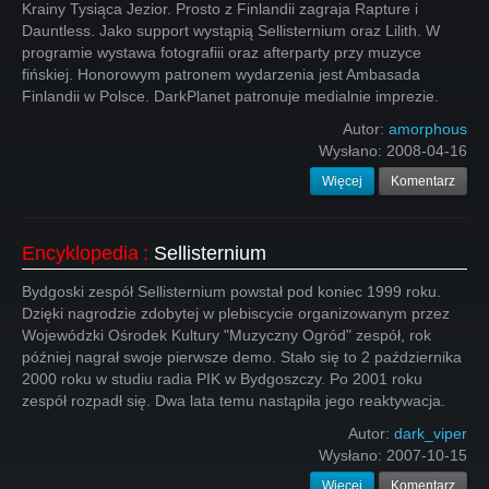
Krainy Tysiąca Jezior. Prosto z Finlandii zagraja Rapture i
Dauntless. Jako support wystąpią Sellisternium oraz Lilith. W
programie wystawa fotografiii oraz afterparty przy muzyce
fińskiej. Honorowym patronem wydarzenia jest Ambasada
Finlandii w Polsce. DarkPlanet patronuje medialnie imprezie.
Autor:
amorphous
Wysłano:
2008-04-16
Więcej
Komentarz
Encyklopedia
:
Sellisternium
Bydgoski zespół Sellisternium powstał pod koniec 1999 roku.
Dzięki nagrodzie zdobytej w plebiscycie organizowanym przez
Wojewódzki Ośrodek Kultury "Muzyczny Ogród" zespół, rok
później nagrał swoje pierwsze demo. Stało się to 2 października
2000 roku w studiu radia PIK w Bydgoszczy. Po 2001 roku
zespół rozpadł się. Dwa lata temu nastąpiła jego reaktywacja.
Autor:
dark_viper
Wysłano:
2007-10-15
Więcej
Komentarz