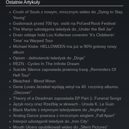
Ostatnie Artykuły
Crush of Souls z nowym, mrocznym wideo do „Dying to Stay
Young”
Godsmack przed 700 tys. osób na Pol'and'Rock Festival
The Martyr udostępnia teledysk do „Under the Bell Jar”
Drain oddaje hołd Lou Kollerowi coverem 'It's Clobberin'
Time' na Warped Tour
Michael Kiske: HELLOWEEN ma już w 90% gotowy nowy
album
Opium - debiutancki teledysk do „Dirge”
REZN - Cycles In The Infinite Dream
Suicide Silence zapowiada jesienną trasę „Reminders Of
Hell Tour”
Bleached - Blood Moon
Gene Loves Jezebel wydają winyl na 40. rocznicę albumu
„Discover”
Theory of a Deadman zapowiada EP Part 1: Funeral Songs
Język nocy oraz Rzeźbię w słowach - Ursula K. Le Guin
Black Marble z intymnym teledyskiem do „Anything”
Analog Dance powraca z mrocznym singlem „Fall Apart”
Interpol udostępnili teledysk do „Iron City”
Mouth Ulcers opublikowali wideo do „Silent Pictures”