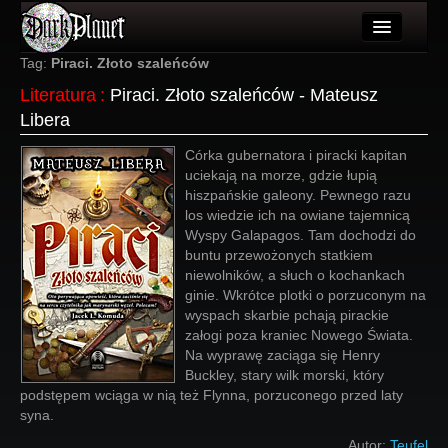
Artykuły
Tag:
Piraci. Złoto szaleńców
Literatura
:
Piraci. Złoto szaleńców - Mateusz
Użytkownicy
Libera
Wydarzenia
Córka gubernatora i piracki kapitan
uciekają na morze, gdzie łupią
Galeria
hiszpańskie galeony. Pewnego razu
los wiedzie ich na owiane tajemnicą
Forum
Wyspy Galapagos. Tam dochodzi do
buntu przewożonych statkiem
Więcej
niewolników, a słuch o kochankach
ginie. Wkrótce plotki o porzuconym na
Login
wyspach skarbie pchają pirackie
załogi poza kraniec Nowego Świata.
Na wyprawę zaciąga się Henry
Buckley, stary wilk morski, który
podstępem wciąga w nią też Flynna, porzuconego przed laty
syna.
Autor:
Teufel