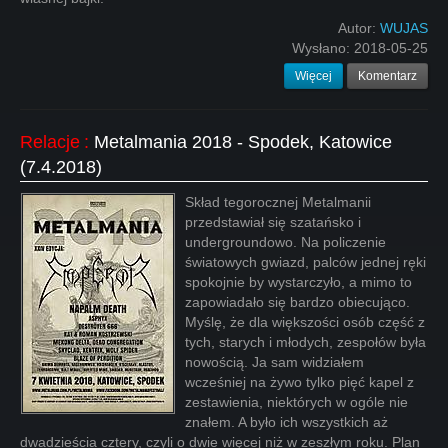
Autor:
WUJAS
Wysłano:
2018-05-25
Więcej
Komentarz
Relacje
:
Metalmania 2018 - Spodek, Katowice
(7.4.2018)
Skład tegorocznej Metalmanii
przedstawiał się szatańsko i
undergroundowo. Na policzenie
światowych gwiazd, palców jednej ręki
spokojnie by wystarczyło, a mimo to
zapowiadało się bardzo obiecująco.
Myślę, że dla większości osób część z
tych, starych i młodych, zespołów była
nowością. Ja sam widziałem
wcześniej na żywo tylko pięć kapel z
zestawienia, niektórych w ogóle nie
znałem. A było ich wszystkich aż
dwadzieścia cztery, czyli o dwie więcej niż w zeszłym roku. Plan