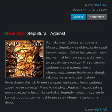
Autor:
WUJAS
Wysłano:
2018-03-22
Więcej
Komentarz
Recenzje
:
Sepultura - Against
Konflikt braci Cavalera i odejście
Maxa z Sepultury zelektryzowało świat
fanów metalu. Odtąd ten zespół nigdy
już nie miał być taki sam, a dla wielu
po prostu się skończył. Przed ciężkim
zadaniem zastąpienia lidera i
charyzmatycznego frontmana stanął,
nikomu nie znany, czarnoskóry
Amerykanin Derrick Green i w opinii większości temu zadaniu
zupełnie nie sprostał. Mimo to od płyty „Against” rozpoczął się
nowy rozdział w historii brazylijskiej legendy metalu i, czy się to
komuś podoba czy nie, był to początek długiej i różnorodnej
drogi.
Autor:
WUJAS