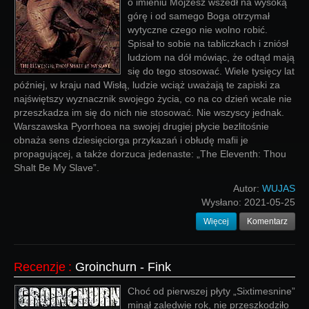
o imieniu Mojżesz wszedł na wysoką
górę i od samego Boga otrzymał
wytyczne czego nie wolno robić.
Spisał to sobie na tabliczkach i zniósł
ludziom na dół mówiąc, że odtąd mają
się do tego stosować. Wiele tysięcy lat
później, w kraju nad Wisłą, ludzie wciąż uważają te zapiski za
najświętszy wyznacznik swojego życia, co na co dzień wcale nie
przeszkadza im się do nich nie stosować. Nie wszyscy jednak.
Warszawska Pyorrhoea na swojej drugiej płycie bezlitośnie
obnaża sens dziesięciorga przykazań i obłudę mafii je
propagującej, a także dorzuca jedenaste: „The Eleventh: Thou
Shalt Be My Slave”.
Autor:
WUJAS
Wysłano:
2021-05-25
Więcej
Komentarz
Recenzje
:
Groinchurn - Fink
Choć od pierwszej płyty „Sixtimesnine”
minął zaledwie rok, nie przeszkodziło