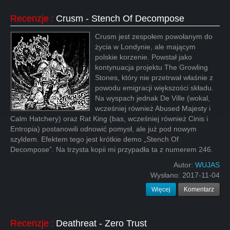
Recenzje
:
Crusm - Stench Of Decompose
Crusm jest zespołem powołanym do
życia w Londynie, ale mającym
polskie korzenie. Powstał jako
kontynuacja projektu The Growling
Stones, który nie przetrwał właśnie z
powodu emigracji większości składu.
Na wyspach jednak De Ville (wokal,
wcześniej również Abused Majesty i
Calm Hatchery) oraz Rat King (bas, wcześniej również Cinis i
Entropia) postanowili odnowić pomysł, ale już pod nowym
szyldem. Efektem tego jest krótkie demo „Stench Of
Decompose”. Na trzysta kopii mi przypadła ta z numerem 246.
Autor:
WUJAS
Wysłano:
2017-11-04
Więcej
Komentarz
Recenzje
:
Deathreat - Zero Trust