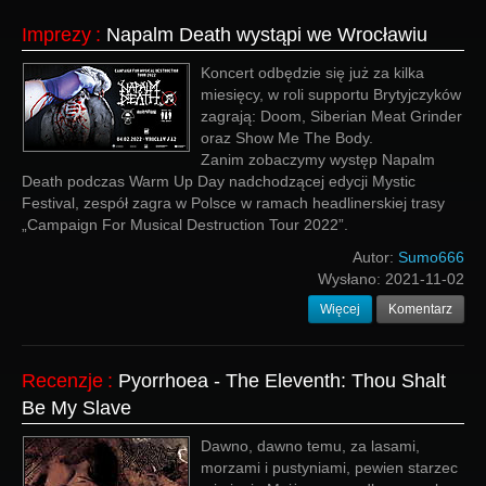
Imprezy
:
Napalm Death wystąpi we Wrocławiu
Koncert odbędzie się już za kilka
miesięcy, w roli supportu Brytyjczyków
zagrają: Doom, Siberian Meat Grinder
oraz Show Me The Body.
Zanim zobaczymy występ Napalm
Death podczas Warm Up Day nadchodzącej edycji Mystic
Festival, zespół zagra w Polsce w ramach headlinerskiej trasy
„Campaign For Musical Destruction Tour 2022”.
Autor:
Sumo666
Wysłano:
2021-11-02
Więcej
Komentarz
Recenzje
:
Pyorrhoea - The Eleventh: Thou Shalt
Be My Slave
Dawno, dawno temu, za lasami,
morzami i pustyniami, pewien starzec