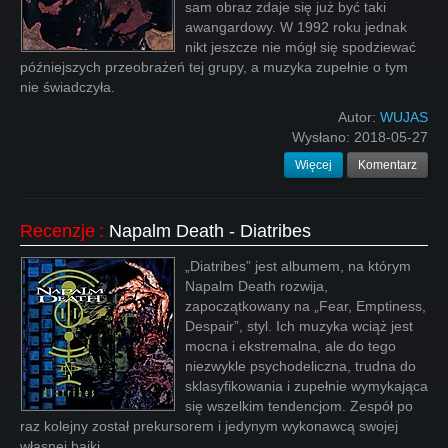
sam obraz zdaje się już być taki
awangardowy. W 1992 roku jednak
nikt jeszcze nie mógł się spodziewać
późniejszych przeobrażeń tej grupy, a muzyka zupełnie o tym
nie świadczyła.
Autor:
WUJAS
Wysłano:
2018-05-27
Więcej
Komentarz
Recenzje
:
Napalm Death - Diatribes
„Diatribes” jest albumem, na którym
Napalm Death rozwija,
zapoczątkowany na „Fear, Emptiness,
Despair”, styl. Ich muzyka wciąż jest
mocna i ekstremalna, ale do tego
niezwykle psychodeliczna, trudna do
sklasyfikowania i zupełnie wymykająca
się wszelkim tendencjom. Zespół po
raz kolejny został prekursorem i jedynym wykonawcą swojej
własnej bajki.