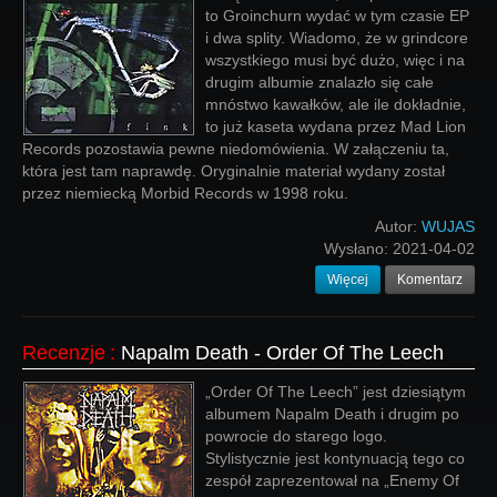
to Groinchurn wydać w tym czasie EP
i dwa splity. Wiadomo, że w grindcore
wszystkiego musi być dużo, więc i na
drugim albumie znalazło się całe
mnóstwo kawałków, ale ile dokładnie,
to już kaseta wydana przez Mad Lion
Records pozostawia pewne niedomówienia. W załączeniu ta,
która jest tam naprawdę. Oryginalnie materiał wydany został
przez niemiecką Morbid Records w 1998 roku.
Autor:
WUJAS
Wysłano:
2021-04-02
Więcej
Komentarz
Recenzje
:
Napalm Death - Order Of The Leech
„Order Of The Leech” jest dziesiątym
albumem Napalm Death i drugim po
powrocie do starego logo.
Stylistycznie jest kontynuacją tego co
zespół zaprezentował na „Enemy Of