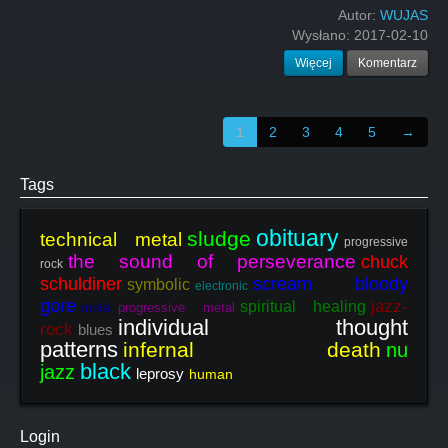
Autor:
WUJAS
Wysłano:
2017-02-10
Więcej
Komentarz
1
2
3
4
5
→
Tags
obituary
sludge
technical metal
progressive
the sound of perseverance
chuck
rock
schuldiner
scream bloody
symbolic
electronic
gore
jazz-
spiritual healing
metal
progressive metal
individual thought
rock
blues
patterns
infernal death
nu
black
jazz
leprosy
human
Login