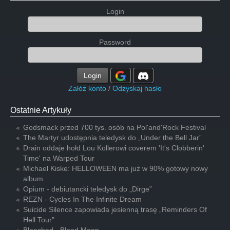
Login
Password
Login
Załóż konto
/
Odzyskaj hasło
Ostatnie Artykuły
Godsmack przed 700 tys. osób na Pol'and'Rock Festival
The Martyr udostępnia teledysk do „Under the Bell Jar”
Drain oddaje hołd Lou Kollerowi coverem 'It's Clobberin'
Time' na Warped Tour
Michael Kiske: HELLOWEEN ma już w 90% gotowy nowy
album
Opium - debiutancki teledysk do „Dirge”
REZN - Cycles In The Infinite Dream
Suicide Silence zapowiada jesienną trasę „Reminders Of
Hell Tour”