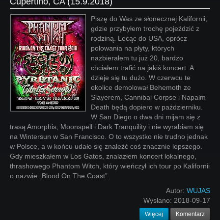
Cupertino, CA (15.9.2018)
Piszę do Was ze słonecznej Kalifornii,
gdzie przybyłem trochę pojeździć z
rodziną. Lecąc do USA, oprócz
polowania na płyty, których
nazbierałem tu już 20, bardzo
chciałem trafić na jakiś koncert. A
dzieje się tu dużo. W czerwcu te
okolice demolował Behemoth ze
Slayerem, Cannibal Corpse i Napalm
Death będą dopiero w październiku.
W San Diego o dwa dni mijam się z
trasą Amorphis, Moonspell i Dark Tranquility i nie wyrabiam się
na Wintersun w San Francisco. O to wszystko nie trudno jednak
w Polsce, a w końcu udało się znaleźć coś znacznie lepszego.
Gdy mieszkałem w Los Gatos, znalazłem koncert lokalnego,
thrashowego Phantom Witch, który wieńczył ich tour po Kalifornii
o nazwie „Blood On The Coast”.
Autor:
WUJAS
Wysłano:
2018-09-17
Więcej
Komentarz