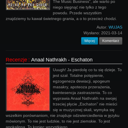
The Music Business”, ale warto po
niego sięgnąć nie tylko z tego
powodu. Przede wszystkim
znajdziemy tu kawał świetnego grania, a o to przecież chodzi.
Autor:
WUJAS
Wysłano:
2021-03-14
Więcej
Komentarz
Recenzje
:
Anaal Nathrakh - Eschaton
Uuugh! Ja pierdolę co tu się dzieje. To
jest szał. Totalne potępienie,
egzogeneza dewiacji, apogeum
masakry, apoteoza przerażenia,
kwintesencja zastraszenia. To co
wyprawia Anaal Nathrakh na swojej
trzeciej płycie „Eschaton” nie mieści
się w muzycznej skali, wymyka się
wszelkim porównaniom, nie znajduje odzwierciedlenia w języku
mówionym. To nie jest ludzkie, to nie jest ziemskie. To jest
apokalipsa. To koniec wszystkiego.