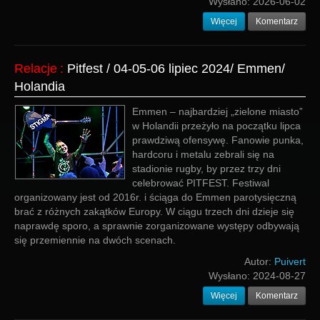
Wysłano:
2026-06-02
Więcej
Komentarz
Relacje
:
Pitfest / 04-05-06 lipiec 2024/ Emmen/
Holandia
Emmen – najbardziej „zielone miasto”
w Holandii przeżyło na początku lipca
prawdziwą ofensywę. Fanowie punka,
hardcoru i metalu zebrali się na
stadionie rugby, by przez trzy dni
celebrować PITFEST. Festiwal
organizowany jest od 2016r. i ściąga do Emmen parotysięczną
brać z różnych zakątków Europy. W ciągu trzech dni dzieje się
naprawdę sporo, a sprawnie zorganizowane występy odbywają
się przemiennie na dwóch scenach.
Autor:
Puivert
Wysłano:
2024-08-27
Więcej
Komentarz