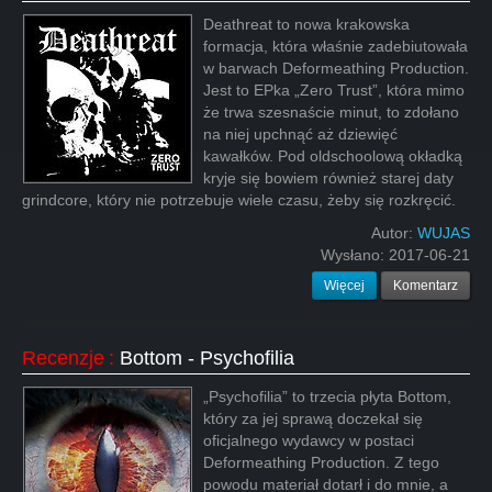
Deathreat to nowa krakowska
formacja, która właśnie zadebiutowała
w barwach Deformeathing Production.
Jest to EPka „Zero Trust”, która mimo
że trwa szesnaście minut, to zdołano
na niej upchnąć aż dziewięć
kawałków. Pod oldschoolową okładką
kryje się bowiem również starej daty
grindcore, który nie potrzebuje wiele czasu, żeby się rozkręcić.
Autor:
WUJAS
Wysłano:
2017-06-21
Więcej
Komentarz
Recenzje
:
Bottom - Psychofilia
„Psychofilia” to trzecia płyta Bottom,
który za jej sprawą doczekał się
oficjalnego wydawcy w postaci
Deformeathing Production. Z tego
powodu materiał dotarł i do mnie, a