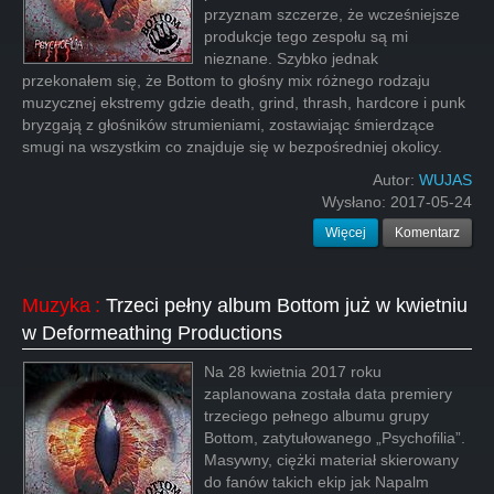
przyznam szczerze, że wcześniejsze
produkcje tego zespołu są mi
nieznane. Szybko jednak
przekonałem się, że Bottom to głośny mix różnego rodzaju
muzycznej ekstremy gdzie death, grind, thrash, hardcore i punk
bryzgają z głośników strumieniami, zostawiając śmierdzące
smugi na wszystkim co znajduje się w bezpośredniej okolicy.
Autor:
WUJAS
Wysłano:
2017-05-24
Więcej
Komentarz
Muzyka
:
Trzeci pełny album Bottom już w kwietniu
w Deformeathing Productions
Na 28 kwietnia 2017 roku
zaplanowana została data premiery
trzeciego pełnego albumu grupy
Bottom, zatytułowanego „Psychofilia”.
Masywny, ciężki materiał skierowany
do fanów takich ekip jak Napalm