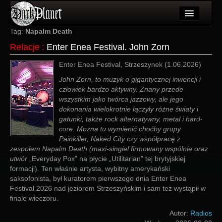
Artykuły
Tag:
Napalm Death
Relacje
:
Enter Enea Festival. John Zorn
Użytkownicy
Enter Enea Festival, Strzeszynek (1.06.2026)
Wydarzenia
John Zorn, to muzyk o gigantycznej inwencji i
Galeria
człowiek bardzo aktywny. Znany przede
wszystkim jako twórca jazzowy, ale jego
Forum
dokonania wielokrotnie łączyły różne światy i
gatunki, także rock alternatywny, metal i hard-
Więcej
core. Można tu wymienić choćby grupy
Painkiller, Naked City czy współpracę z
zespołem Napalm Death (maxi-singiel firmowany wspólnie oraz
Login
utwór
„Everyday Pox” na płycie „Utilitarian” tej brytyjskiej
formacji). Ten właśnie artysta, wybitny amerykański
saksofonista, był kuratorem pierwszego dnia Enter Enea
Festival 2026 nad jeziorem Strzeszyńskim i sam też wystąpił w
finale wieczoru.
Autor:
Radios