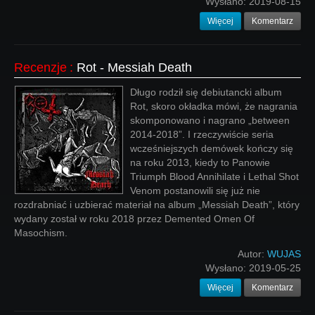
Wysłano:
2019-08-15
Więcej
Komentarz
Recenzje
:
Rot - Messiah Death
Długo rodził się debiutancki album
Rot, skoro okładka mówi, że nagrania
skomponowano i nagrano „between
2014-2018”. I rzeczywiście seria
wcześniejszych demówek kończy się
na roku 2013, kiedy to Panowie
Triumph Blood Annihilate i Lethal Shot
Venom postanowili się już nie
rozdrabniać i uzbierać materiał na album „Messiah Death”, który
wydany został w roku 2018 przez Demented Omen Of
Masochism.
Autor:
WUJAS
Wysłano:
2019-05-25
Więcej
Komentarz