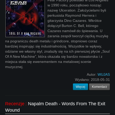
Fear Factory powstało w Los Angeles
w 1990 roku, początkowo nosząc
nazwę Ulceration. Założycielami byli
perkusista Raymond Herrera i
gitarzysta Dino Cazares. Wkrótce
dołączył Burton C. Bell, którego
Cazares namówił do śpiewania. U
zarania zespół tworzył ciężką muzykę
na pograniczu death metalu i grindcore, stopniowo coraz
bardziej inspirując się industrialnością. Wszystkie te wpływy,
odziane we własny styl, znalazły się na ich pierwszej płycie „Soul
Of A New Machine”, która okazała się bardzo nowatorska i z
miejsca stała się ewenementem na metalowej scenie
muzycznej.
Autor:
WUJAS
Wysłano:
2018-05-31
Więcej
Komentarz
Recenzje
:
Napalm Death - Words From The Exit
Wound