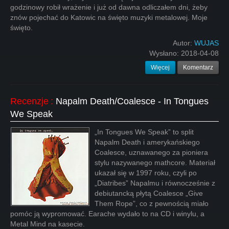
godzinowy robił wrażenie i już od dawna odliczałem dni, żeby
znów pojechać do Katowic na święto muzyki metalowej. Moje
święto.
Autor:
WUJAS
Wysłano:
2018-04-08
Więcej
Komentarz
Recenzje
:
Napalm Death/Coalesce - In Tongues
We Speak
„In Tongues We Speak” to split
Napalm Death i amerykańskiego
Coalesce, uznawanego za pioniera
stylu nazywanego mathcore. Materiał
ukazał się w 1997 roku, czyli po
„Diatribes” Napalmu i równocześnie z
debiutancką płytą Coalesce „Give
Them Rope”, co z pewnością miało
pomóc ją wypromować. Earache wydało to na CD i winylu, a
Metal Mind na kasecie.