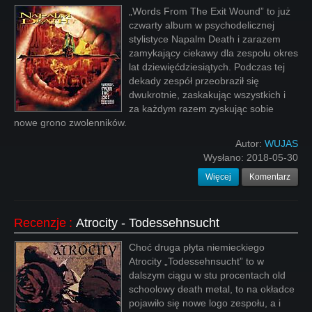
„Words From The Exit Wound” to już
czwarty album w psychodelicznej
stylistyce Napalm Death i zarazem
zamykający ciekawy dla zespołu okres
lat dziewięćdziesiątych. Podczas tej
dekady zespół przeobraził się
dwukrotnie, zaskakując wszystkich i
za każdym razem zyskując sobie
nowe grono zwolenników.
Autor:
WUJAS
Wysłano:
2018-05-30
Więcej
Komentarz
Recenzje
:
Atrocity - Todessehnsucht
Choć druga płyta niemieckiego
Atrocity „Todessehnsucht” to w
dalszym ciągu w stu procentach old
schoolowy death metal, to na okładce
pojawiło się nowe logo zespołu, a i