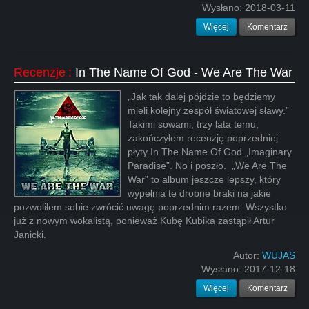
Wysłano:
2018-03-11
Więcej
Komentarz
Recenzje
:
In The Name Of God - We Are The War
„Jak tak dalej pójdzie to będziemy
mieli kolejny zespół światowej sławy.”
Takimi sowami, trzy lata temu,
zakończyłem recenzję poprzedniej
płyty In The Name Of God „Imaginary
Paradise”. No i poszło. „We Are The
War” to album jeszcze lepszy, który
wypełnia te drobne braki na jakie
pozwoliłem sobie zwrócić uwagę poprzednim razem. Wszystko
już z nowym wokalistą, ponieważ Kubę Kubika zastąpił Artur
Janicki.
Autor:
WUJAS
Wysłano:
2017-12-18
Więcej
Komentarz