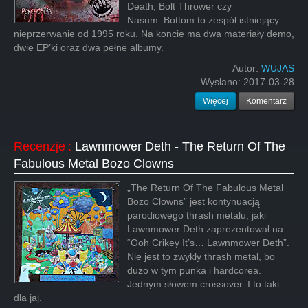
Death, Bolt Thrower czy
Nasum. Bottom to zespół istniejący
nieprzerwanie od 1995 roku. Na koncie ma dwa materiały demo,
dwie EP’ki oraz dwa pełne albumy.
Autor:
WUJAS
Wysłano:
2017-03-28
Więcej
Komentarz
Recenzje
:
Lawnmower Deth - The Return Of The
Fabulous Metal Bozo Clowns
„The Return Of The Fabulous Metal
Bozo Clowns” jest kontynuacją
parodiowego thrash metalu, jaki
Lawnmower Deth zaprezentował na
“Ooh Crikey It’s… Lawnmower Deth”.
Nie jest to zwykły thrash metal, bo
dużo w tym punka i hardcorea.
Jednym słowem crossover. I to taki
dla jaj.