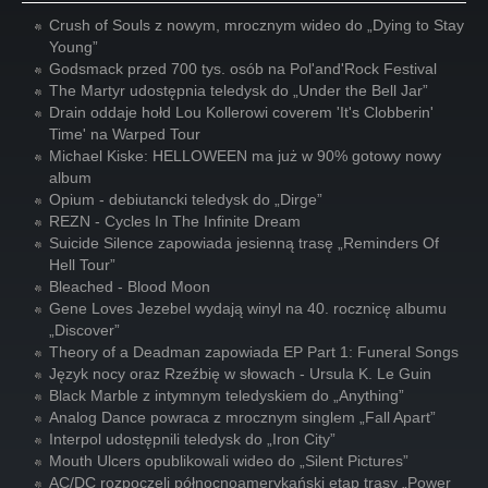
Crush of Souls z nowym, mrocznym wideo do „Dying to Stay
Young”
Godsmack przed 700 tys. osób na Pol'and'Rock Festival
The Martyr udostępnia teledysk do „Under the Bell Jar”
Drain oddaje hołd Lou Kollerowi coverem 'It's Clobberin'
Time' na Warped Tour
Michael Kiske: HELLOWEEN ma już w 90% gotowy nowy
album
Opium - debiutancki teledysk do „Dirge”
REZN - Cycles In The Infinite Dream
Suicide Silence zapowiada jesienną trasę „Reminders Of
Hell Tour”
Bleached - Blood Moon
Gene Loves Jezebel wydają winyl na 40. rocznicę albumu
„Discover”
Theory of a Deadman zapowiada EP Part 1: Funeral Songs
Język nocy oraz Rzeźbię w słowach - Ursula K. Le Guin
Black Marble z intymnym teledyskiem do „Anything”
Analog Dance powraca z mrocznym singlem „Fall Apart”
Interpol udostępnili teledysk do „Iron City”
Mouth Ulcers opublikowali wideo do „Silent Pictures”
AC/DC rozpoczęli północnoamerykański etap trasy „Power