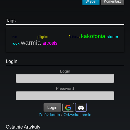
Więcej
Komentarz
Tags
kakofonia
stoner
the pilgrim fathers
warmia
artrosis
rock
Login
Login
Password
Login
Załóż konto
/
Odzyskaj hasło
Ostatnie Artykuły