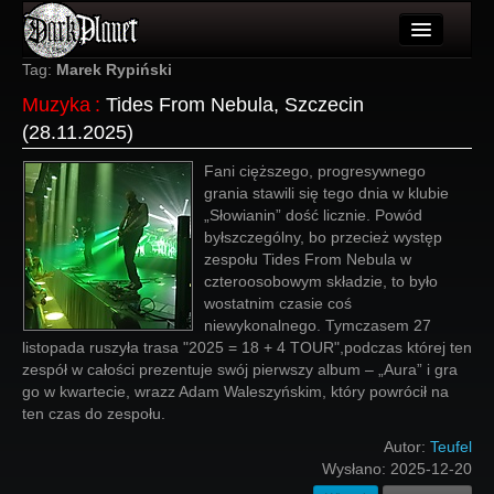
Artykuły
Tag:
Marek Rypiński
Muzyka
:
Tides From Nebula, Szczecin
Użytkownicy
(28.11.2025)
Wydarzenia
Fani cięższego, progresywnego
grania stawili się tego dnia w klubie
Galeria
„Słowianin” dość licznie. Powód
byłszczególny, bo przecież występ
Forum
zespołu Tides From Nebula w
czteroosobowym składzie, to było
Więcej
wostatnim czasie coś
niewykonalnego. Tymczasem 27
Login
listopada ruszyła trasa "2025 = 18 + 4 TOUR",podczas której ten
zespół w całości prezentuje swój pierwszy album – „Aura” i gra
go w kwartecie, wrazz Adam Waleszyńskim, który powrócił na
ten czas do zespołu.
Autor:
Teufel
Wysłano:
2025-12-20