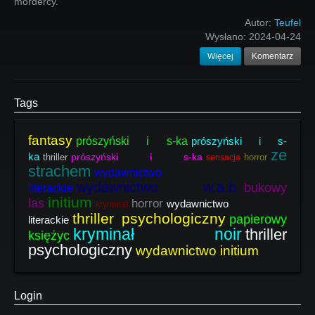
mordercy.
Autor:
Teufel
Wysłano:
2024-04-24
Więcej
Komentarz
Tags
fantasy
prószyński i s-ka
prószyński i s-
ze
ka
prószyński i s-ka
thriller
horror
sensacja
strachem
wydawnictwo
wydawnictwo w.a.b.
bukowy
literackie
initium
las
horror
wydawnictwo
kryminał
thriller psychologiczny
papierowy
literackie
kryminał noir
thriller
księżyc
psychologiczny
wydawnictwo initium
Login