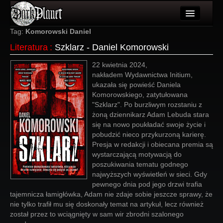
Artykuły
Tag:
Komorowski Daniel
Literatura
:
Szklarz - Daniel Komorowski
Użytkownicy
22 kwietnia 2024,
Wydarzenia
nakładem Wydawnictwa Initium,
ukazała się powieść Daniela
Galeria
Komorowskiego, zatytułowana
"Szklarz". Po burzliwym rozstaniu z
Forum
żoną dziennikarz Adam Lebuda stara
się na nowo poukładać swoje życie i
Więcej
pobudzić nieco przykurzoną karierę.
Presja w redakcji i obiecana premia są
Login
wystarczającą motywacją do
poszukiwania tematu godnego
najwyższych wyświetleń w sieci. Gdy
pewnego dnia pod jego drzwi trafia
tajemnicza łamigłówka, Adam nie zdaje sobie jeszcze sprawy, że
nie tylko trafił mu się doskonały temat na artykuł, lecz również
został przez to wciągnięty w sam wir zbrodni szalonego