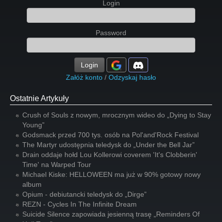
Login
Password
Login
Załóż konto
/
Odzyskaj hasło
Ostatnie Artykuły
Crush of Souls z nowym, mrocznym wideo do „Dying to Stay
Young”
Godsmack przed 700 tys. osób na Pol'and'Rock Festival
The Martyr udostępnia teledysk do „Under the Bell Jar”
Drain oddaje hołd Lou Kollerowi coverem 'It's Clobberin'
Time' na Warped Tour
Michael Kiske: HELLOWEEN ma już w 90% gotowy nowy
album
Opium - debiutancki teledysk do „Dirge”
REZN - Cycles In The Infinite Dream
Suicide Silence zapowiada jesienną trasę „Reminders Of