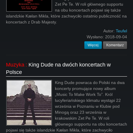
Zet Pe Te. W roli głównego supportu
na obu koncertach pojawi się także
islandzkie Kælan Mikla, które zachwyciło ostatnio publiczność na
koncertach z Drab Majesty.
Autor:
Teufel
Wysłano:
2018-09-04
Więcej
Komentarz
Muzyka
:
King Dude na dwóch koncertach w
Polsce
King Dude powraca do Polski na dwa
koncerty promujące nowy album
„Music To Make Work To”. Król
lucyferiańskiego klimatu wystąpi 22
września w Poznaniu w Klubie pod
Minogą oraz 23 września w
krakowskim Zet Pe Te. W roli
głównego supportu na obu koncertach
pojawi się także islandzkie Kælan Mikla, które zachwyciło