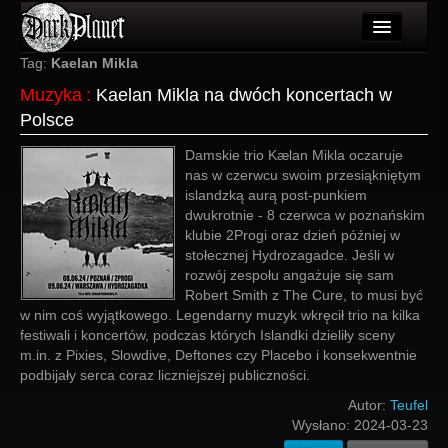
Artykuły
Tag:
Kaelan Mikla
Muzyka
:
Kaelan Mikla na dwóch koncertach w
Użytkownicy
Polsce
Wydarzenia
Damskie trio Kælan Mikla oczaruje
nas w czerwcu swoim przesiąkniętym
Galeria
islandzką aurą post-punkiem
dwukrotnie - 8 czerwca w poznańskim
Forum
klubie 2Progi oraz dzień później w
stołecznej Hydrozagadce. Jeśli w
Więcej
rozwój zespołu angażuje się sam
Robert Smith z The Cure, to musi być
Login
w nim coś wyjątkowego. Legendarny muzyk wkręcił trio na kilka
festiwali i koncertów, podczas których Islandki dzieliły sceny
m.in. z Pixies, Slowdive, Deftones czy Placebo i konsekwentnie
podbijały serca coraz liczniejszej publiczności.
Autor:
Teufel
Wysłano:
2024-03-23