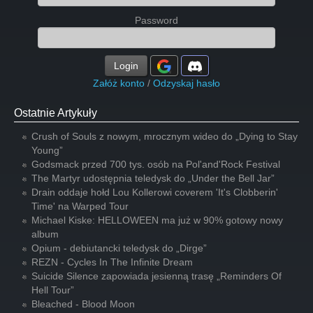
Password
Login
Załóż konto
/
Odzyskaj hasło
Ostatnie Artykuły
Crush of Souls z nowym, mrocznym wideo do „Dying to Stay
Young”
Godsmack przed 700 tys. osób na Pol'and'Rock Festival
The Martyr udostępnia teledysk do „Under the Bell Jar”
Drain oddaje hołd Lou Kollerowi coverem 'It's Clobberin'
Time' na Warped Tour
Michael Kiske: HELLOWEEN ma już w 90% gotowy nowy
album
Opium - debiutancki teledysk do „Dirge”
REZN - Cycles In The Infinite Dream
Suicide Silence zapowiada jesienną trasę „Reminders Of
Hell Tour”
Bleached - Blood Moon