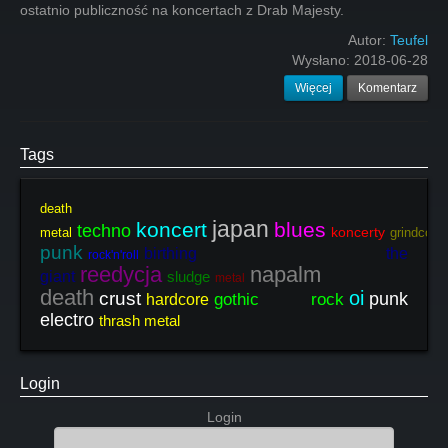
ostatnio publiczność na koncertach z Drab Majesty.
Autor:
Teufel
Wysłano:
2018-06-28
Więcej
Komentarz
Tags
death
japan
koncert
blues
techno
koncerty
metal
grindcore
punk
birthing the
rock'n'roll
reedycja
napalm
giant
sludge
metal
death
oi
crust
punk
gothic rock
hardcore
electro
thrash metal
Login
Login