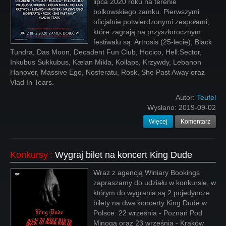
lipca 2020 roku na terenie
bolkowskiego zamku. Pierwszymi
oficjalnie potwierdzonymi zespołami,
które zagrają na przyszłorocznym
festiwalu są: Artrosis (25-lecie), Black
Tundra, Das Moon, Decadent Fun Club, Hocico, Hell:Sector,
Inkubus Sukkubus, Kælan Mikla, Kollaps, Krzywdy, Lebanon
Hanover, Massive Ego, Nosferatu, Rosk, She Past Away oraz
Vlad In Tears.
Autor:
Teufel
Wysłano:
2019-09-02
Więcej
Komentarz
Konkursy
:
Wygraj bilet na koncert King Dude
Wraz z agencją Winiary Bookings
zapraszamy do udziału w konkursie, w
którym do wygrania są 2 pojedyncze
bilety na dwa koncerty King Dude w
Polsce: 22 września - Poznań Pod
Minogą oraz 23 września - Kraków