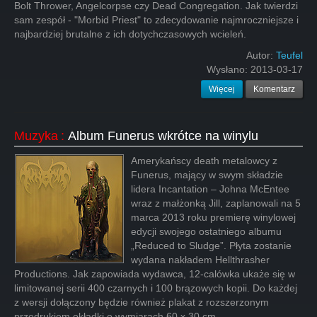
Bolt Thrower, Angelcorpse czy Dead Congregation. Jak twierdzi
sam zespół - "Morbid Priest" to zdecydowanie najmroczniejsze i
najbardziej brutalne z ich dotychczasowych wcieleń.
Autor:
Teufel
Wysłano:
2013-03-17
Więcej
Komentarz
Muzyka
:
Album Funerus wkrótce na winylu
Amerykańscy death metalowcy z
Funerus, mający w swym składzie
lidera Incantation – Johna McEntee
wraz z małżonką Jill, zaplanowali na 5
marca 2013 roku premierę winylowej
edycji swojego ostatniego albumu
„Reduced to Sludge”. Płyta zostanie
wydana nakładem Hellthrasher
Productions. Jak zapowiada wydawca, 12-calówka ukaże się w
limitowanej serii 400 czarnych i 100 brązowych kopii. Do każdej
z wersji dołączony będzie również plakat z rozszerzonym
przedrukiem okładki o wymiarach 60 x 30 cm.