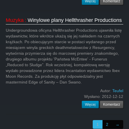
Więcej
Komentarz
Muzyka
:
Winylowe plany Hellthrasher Productions
Undergroundowa oficyna Hellthrasher Productions ujawniła listę
wydawnictw, które wkrótce ukażą się jej nakładem na czarnych
krążkach. Po obiecującym starcie w postaci wydanego przed
miesiącem winyla greckich deathmetalowców z Resurgency,
wytwórnia przymierza się do marcowej premiery znakomitego,
drugiego albumu projektu 'Państwa McEntee' - Funerus
„Reduced to Sludge”. Rok wcześniej, kompaktową wersję
wydało prowadzone przez lidera Incantation wydawnictwo Ibex
Moon Records. Za produkcję płyt odpowiedzialny jest
mastermind Edge of Sanity – Dan Swano.
Autor:
Teufel
Wysłano:
2012-12-12
Więcej
Komentarz
1
2
→