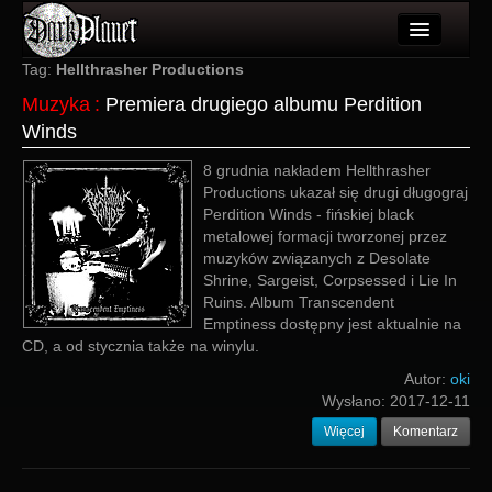
Artykuły
Tag:
Hellthrasher Productions
Muzyka
:
Premiera drugiego albumu Perdition
Użytkownicy
Winds
Wydarzenia
8 grudnia nakładem Hellthrasher
Productions ukazał się drugi długograj
Galeria
Perdition Winds - fińskiej black
metalowej formacji tworzonej przez
Forum
muzyków związanych z Desolate
Shrine, Sargeist, Corpsessed i Lie In
Więcej
Ruins. Album Transcendent
Emptiness dostępny jest aktualnie na
Login
CD, a od stycznia także na winylu.
Autor:
oki
Wysłano:
2017-12-11
Więcej
Komentarz