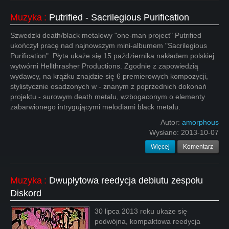
Muzyka
:
Putrified - Sacrilegious Purification
Szwedzki death/black metalowy "one-man project" Putrified
ukończył pracę nad najnowszym mini-albumem "Sacrilegious
Purification". Płyta ukaże się 15 października nakładem polskiej
wytwórni Hellthrasher Productions. Zgodnie z zapowiedzią
wydawcy, na krążku znajdzie się 6 premierowych kompozycji,
stylistycznie osadzonych w - znanym z poprzednich dokonań
projektu - surowym death metalu, wzbogaconym o elementy
zabarwionego intrygującymi melodiami black metalu.
Autor:
amorphous
Wysłano:
2013-10-07
Więcej
Komentarz
Muzyka
:
Dwupłytowa reedycja debiutu zespołu
Diskord
30 lipca 2013 roku ukaże się
podwójna, kompaktowa reedycja