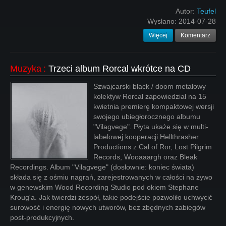
Autor:
Teufel
Wysłano:
2014-07-28
Więcej
Komentarz
Muzyka
:
Trzeci album Rorcal wkrótce na CD
Szwajcarski black / doom metalowy
kolektyw Rorcal zapowiedział na 15
kwietnia premierę kompaktowej wersji
swojego ubiegłorocznego albumu
"Vilagvege". Płyta ukaże się w multi-
labelowej kooperacji Hellthrasher
Productions z Cal of Ror, Lost Pilgrim
Records, Wooaaargh oraz Bleak
Recordings. Album "Vilagvege" (dosłownie: koniec świata)
składa się z ośmiu nagrań, zarejestrowanych w całości na żywo
w genewskim Wood Recording Studio pod okiem Stephane
Kroug'a. Jak twierdzi zespół, takie podejście pozwoliło uchwycić
surowość i energię nowych utworów, bez zbędnych zabiegów
post-produkcyjnych.