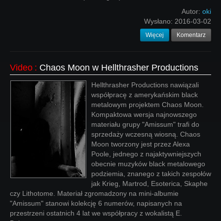
Autor:
oki
Wysłano:
2016-03-02
Więcej
Komentarz
Video
:
Chaos Moon w Hellthrasher Productions
Hellthrasher Productions nawiązali
współpracę z amerykańskim black
metalowym projektem Chaos Moon.
Kompaktowa wersja najnowszego
materiału grupy "Amissum" trafi do
sprzedaży wczesną wiosną. Chaos
Moon tworzony jest przez Alexa
Poole, jednego z najaktywniejszych
obecnie muzyków black metalowego
podziemia, znanego z takich zespołów
jak Krieg, Martrod, Esoterica, Skaphe
czy Lithotome. Materiał zgromadzony na mini-albumie
"Amissum" stanowi kolekcję 6 numerów, napisanych na
przestrzeni ostatnich 4 lat we współpracy z wokalistą E.