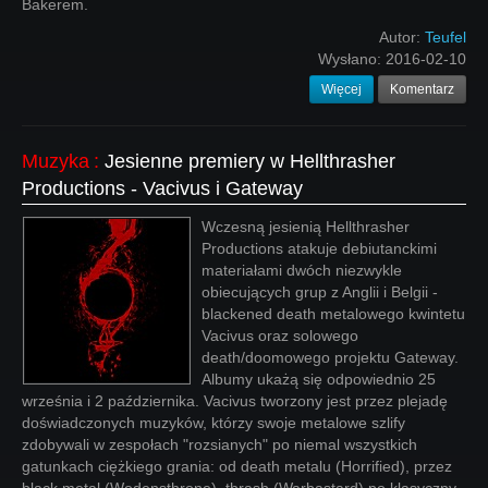
Bakerem.
Autor:
Teufel
Wysłano:
2016-02-10
Więcej
Komentarz
Muzyka
:
Jesienne premiery w Hellthrasher
Productions - Vacivus i Gateway
Wczesną jesienią Hellthrasher
Productions atakuje debiutanckimi
materiałami dwóch niezwykle
obiecujących grup z Anglii i Belgii -
blackened death metalowego kwintetu
Vacivus oraz solowego
death/doomowego projektu Gateway.
Albumy ukażą się odpowiednio 25
września i 2 października. Vacivus tworzony jest przez plejadę
doświadczonych muzyków, którzy swoje metalowe szlify
zdobywali w zespołach "rozsianych" po niemal wszystkich
gatunkach ciężkiego grania: od death metalu (Horrified), przez