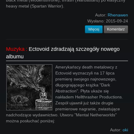
black metal (Wodensthrone), thrash (Warbastard) po klasyczny
heavy metal (Spartan Warrior).
Autor:
Rhenawen
Wysłano:
2015-09-24
Więcej
Komentarz
Muzyka
:
Ectovoid zdradzają szczegóły nowego
albumu
Amerykańscy death metalowcy z
Ectovoid wyznaczyli na 17 lipca
premierę swojego najnowszego,
długogrającego krążka "Dark
Abstraction". Płyta ukaże się
nakładem Hellthrasher Productions.
Zespół ujawnił już także drugie
premierowe nagranie, zwiastujące
nadchodzące wydawnictwo. Utworu "Mental Netherworlds"
można posłuchać poniżej:
Autor:
oki