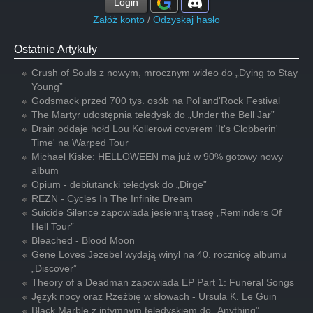
Login
Załóż konto
/
Odzyskaj hasło
Ostatnie Artykuły
Crush of Souls z nowym, mrocznym wideo do „Dying to Stay
Young”
Godsmack przed 700 tys. osób na Pol'and'Rock Festival
The Martyr udostępnia teledysk do „Under the Bell Jar”
Drain oddaje hołd Lou Kollerowi coverem 'It's Clobberin'
Time' na Warped Tour
Michael Kiske: HELLOWEEN ma już w 90% gotowy nowy
album
Opium - debiutancki teledysk do „Dirge”
REZN - Cycles In The Infinite Dream
Suicide Silence zapowiada jesienną trasę „Reminders Of
Hell Tour”
Bleached - Blood Moon
Gene Loves Jezebel wydają winyl na 40. rocznicę albumu
„Discover”
Theory of a Deadman zapowiada EP Part 1: Funeral Songs
Język nocy oraz Rzeźbię w słowach - Ursula K. Le Guin
Black Marble z intymnym teledyskiem do „Anything”