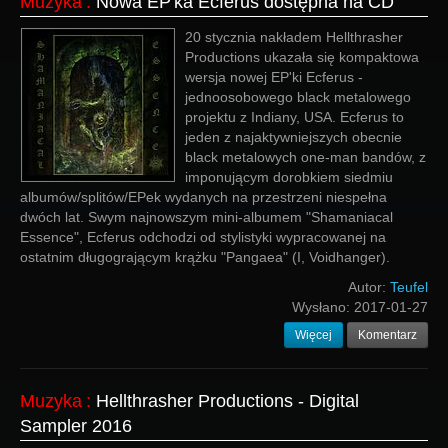
Muzyka
:
Nowa EP'ka Ecferus dostępna na CD
20 stycznia nakładem Hellthrasher
Productions ukazała się kompaktowa
wersja nowej EP'ki Ecferus -
jednoosobowego black metalowego
projektu z Indiany, USA. Ecferus to
jeden z najaktywniejszych obecnie
black metalowych one-man bandów, z
imponującym dorobkiem siedmiu
albumów/splitów/EPek wydanych na przestrzeni niespełna
dwóch lat. Swym najnowszym mini-albumem "Shamaniacal
Essence", Ecferus odchodzi od stylistyki wypracowanej na
ostatnim długogrającym krążku "Pangaea" (I, Voidhanger).
Autor:
Teufel
Wysłano:
2017-01-27
Więcej
Komentarz
Muzyka
:
Hellthrasher Productions - Digital
Sampler 2016