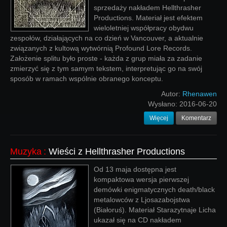
sprzedaży nakładem Hellthrasher
Productions. Materiał jest efektem
wieloletniej współpracy obydwu
zespołów, działających na co dzień w Vancouver, a aktualnie
związanych z kultową wytwórnią Profound Lore Records.
Założenie splitu było proste - każda z grup miała za zadanie
zmierzyć się z tym samym tekstem, interpretując go na swój
sposób w ramach wspólnie obranego konceptu.
Autor:
Rhenawen
Wysłano:
2016-06-20
Więcej
Komentarz
Muzyka
:
Wieści z Hellthrasher Productions
Od 13 maja dostępna jest
kompaktowa wersja pierwszej
demówki enigmatycznych death/black
metalowców z Ljosazabojstwa
(Białoruś). Materiał Starazytnaje Licha
ukazał się na CD nakładem