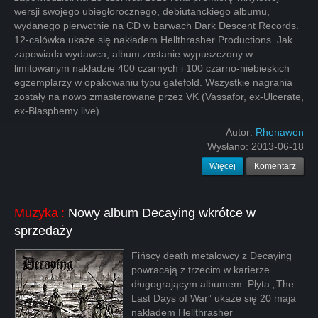
wersji swojego ubiegłorocznego, debiutanckiego albumu,
wydanego pierwotnie na CD w barwach Dark Descent Records.
12-calówka ukaże się nakładem Hellthrasher Productions. Jak
zapowiada wydawca, album zostanie wypuszczony w
limitowanym nakładzie 400 czarnych i 100 czarno-niebieskich
egzemplarzy w opakowaniu typu gatefold. Wszystkie nagrania
zostały na nowo zmasterowane przez VK (Vassafor, ex-Ulcerate,
ex-Blasphemy live).
Autor:
Rhenawen
Wysłano:
2013-06-18
Więcej
Komentarz
Muzyka
:
Nowy album Decaying wkrótce w
sprzedaży
Fińscy death metalowcy z Decaying
powracają z trzecim w karierze
długogrającym albumem. Płyta „The
Last Days of War” ukaże się 20 maja
nakładem Hellthrasher