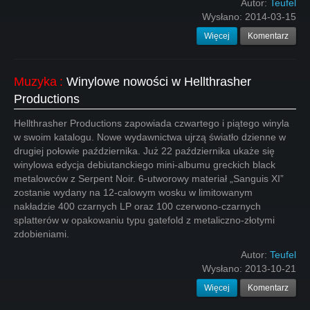
Autor:
Teufel
Wysłano:
2014-03-15
Więcej
Komentarz
Muzyka
:
Winylowe nowości w Hellthrasher
Productions
Hellthrasher Productions zapowiada czwartego i piątego winyla
w swoim katalogu. Nowe wydawnictwa ujrzą światło dzienne w
drugiej połowie października. Już 22 października ukaże się
winylowa edycja debiutanckiego mini-albumu greckich black
metalowców z Serpent Noir. 6-utworowy materiał „Sanguis XI”
zostanie wydany na 12-calowym wosku w limitowanym
nakładzie 400 czarnych LP oraz 100 czerwono-czarnych
splatterów w opakowaniu typu gatefold z metaliczno-złotymi
zdobieniami.
Autor:
Teufel
Wysłano:
2013-10-21
Więcej
Komentarz