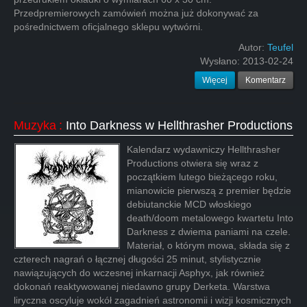
Przedpremierowych zamówień można już dokonywać za
pośrednictwem oficjalnego sklepu wytwórni.
Autor:
Teufel
Wysłano:
2013-02-24
Więcej
Komentarz
Muzyka
:
Into Darkness w Hellthrasher Productions
Kalendarz wydawniczy Hellthrasher
Productions otwiera się wraz z
początkiem lutego bieżącego roku,
mianowicie pierwszą z premier będzie
debiutanckie MCD włoskiego
death/doom metalowego kwartetu Into
Darkness z dwiema paniami na czele.
Materiał, o którym mowa, składa się z
czterech nagrań o łącznej długości 25 minut, stylistycznie
nawiązujących do wczesnej inkarnacji Asphyx, jak również
dokonań reaktywowanej niedawno grupy Derketa. Warstwa
liryczna oscyluje wokół zagadnień astronomii i wizji kosmicznych