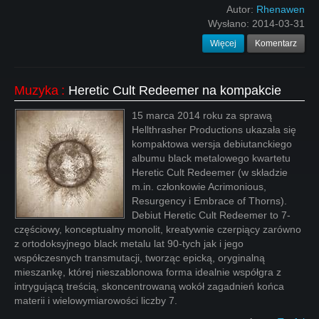
Autor:
Rhenawen
Wysłano:
2014-03-31
Więcej
Komentarz
Muzyka
:
Heretic Cult Redeemer na kompakcie
15 marca 2014 roku za sprawą
Hellthrasher Productions ukazała się
kompaktowa wersja debiutanckiego
albumu black metalowego kwartetu
Heretic Cult Redeemer (w składzie
m.in. członkowie Acrimonious,
Resurgency i Embrace of Thorns).
Debiut Heretic Cult Redeemer to 7-
częściowy, konceptualny monolit, kreatywnie czerpiący zarówno
z ortodoksyjnego black metalu lat 90-tych jak i jego
współczesnych transmutacji, tworząc epicką, oryginalną
mieszankę, której nieszablonowa forma idealnie współgra z
intrygującą treścią, skoncentrowaną wokół zagadnień końca
materii i wielowymiarowości liczby 7.