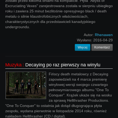
zostało przed kilkoma dniami na kompakcie. Płyta "Abyss of
Excruciating Vexes" zarejestrowana została w sierpniu ubiegłego
roku i zawiera 25 minut bezlitośnie opresyjnego black / death
metalu o silnie klaustrofobicznych właściwościach,
charakterystycznych dla przedstawicieli kanadyjskiego
undergroundu.
Autor:
Rhenawen
Wysłano:
2016-04-29
Więcej
Komentarz
Muzyka
:
Decaying po raz pierwszy na winylu
Fińscy death metalowcy z Decaying
zapowiedzieli na 4 marca premierę
winylowej wersji swojego czwartego
pełnowymiarowego albumu "One To
Conquer". Krążek ukaże się na wosku
za sprawą Hellthrasher Productions.
"One To Conquer" to ostatnia jak dotąd długogrająca płyta
zespołu, wydana pierwotnie w listopadzie 2014 roku, również
nakładem Hellthrasher (CD / digital).