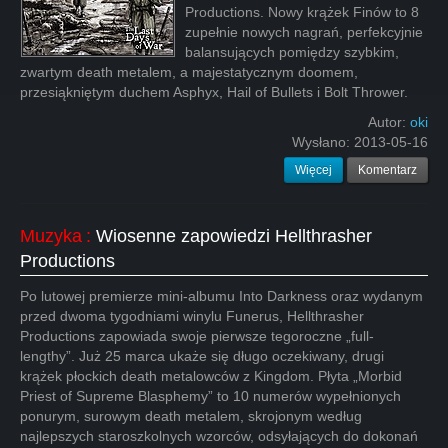
Productions. Nowy krążek Finów to 8
zupełnie nowych nagrań, perfekcyjnie
balansujących pomiędzy szybkim,
zwartym death metalem, a majestatycznym doomem,
przesiąkniętym duchem Asphyx, Hail of Bullets i Bolt Thrower.
Autor:
oki
Wysłano:
2013-05-16
Więcej
Komentarz
Muzyka
:
Wiosenne zapowiedzi Hellthrasher
Productions
Po lutowej premierze mini-albumu Into Darkness oraz wydanym
przed dwoma tygodniami winylu Funerus, Hellthrasher
Productions zapowiada swoje pierwsze tegoroczne „full-
lengthy”. Już 25 marca ukaże się długo oczekiwany, drugi
krążek płockich death metalowców z Kingdom. Płyta „Morbid
Priest of Supreme Blasphemy” to 10 numerów wypełnionych
ponurym, surowym death metalem, skrojonym według
najlepszych staroszkolnych wzorców, odsyłających do dokonań