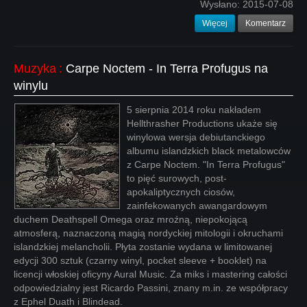
Wysłano:
2015-07-08
Więcej
Komentarz
Muzyka
:
Carpe Noctem - In Terra Profugus na
winylu
5 sierpnia 2014 roku nakładem
Hellthrasher Productions ukaże się
winylowa wersja debiutanckiego
albumu islandzkich black metalowców
z Carpe Noctem. "In Terra Profugus"
to pięć surowych, post-
apokaliptycznych ciosów,
zainfekowanych awangardowym
duchem Deathspell Omega oraz mroźną, niepokojącą
atmosferą, naznaczoną magią nordyckiej mitologii i okruchami
islandzkiej melancholii. Płyta zostanie wydana w limitowanej
edycji 300 sztuk (czarny winyl, pocket sleeve + booklet) na
licencji włoskiej oficyny Aural Music. Za miks i mastering całości
odpowiedzialny jest Ricardo Passini, znany m.in. ze współpracy
z Ephel Duath i Blindead.