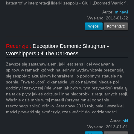
katastrof w interpretacji liderki zespołu - Giulii „Doomed Warrior”.
Autor:
minawi
Wysłano:
2013-01-22
Więcej
Komentarz
Recenzje
:
Deception/ Demonic Slaughter -
Worshippers Of The Darkness
Zawsze się zastanawiałem, jaki jest sens i cel wydawania
splitów, w ramach których na jednym wydawnictwie prezentują
się zespoły z aktualnym kontraktem i o podobnym statusie na
scenie. Trwa to „coś” kilkanaście lub co najwyżej niecałe pół
godziny i zazwyczaj (nie wiem jak było w tym przypadku) trafiają
na takie płyty jakieś odrzuty i inne niedoróbki z regularnych sesji.
Właśnie dziś mnie w tej materii (przynajmniej odnośnie
rzeczonego splitu) olśniło. Jest nowy 2013 rok, bale i wszelkiej
maści prywatki się skończyły, czas wrócić do codzienności.
Autor:
oki
Wysłano:
2013-01-01