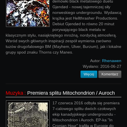
demówki black metalowego duetu
Gjendød - nowej tajemniczej siły
norweskiego undergroundu. Wydawcą
krążka jest Hellthrasher Productions.
Debiut Gjendød to równo 20 minut
porywającego black metalu w
klasycznym stylu, nasiąkniętego mroźną, nordycką atmosferą.
Wsród swych głównych inspiracji zespół wymienia zarówno
tuzów drugofalowego BM (Mayhem, Ulver, Burzum), jak i lokalne
grupy spod znaku Thorns czy Manes.
Autor:
Rhenawen
Wysłano:
2016-06-27
Więcej
Komentarz
Muzyka
:
Premiera splitu Mitochondrion / Auroch
17 czerwca 2016 odbyła się premiera
7-calowego splitu dwóch czołowych
ekip kanadyjskiego undergroundu -
Mitochondrion i Auroch. EP-ka "In
Cronian Hour" trafiła w Europie do