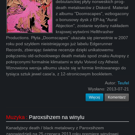
debiutanckiej płyty norweskich prog-
death metalowców z Diskord. Materiał
z albumu "Doomscapes", wzbogacony
o bonusowy dysk z EP-ką "Aural
Abjection", zostanie wydany nakładem
krajowej wytwórni Hellthrasher
Productions. Płyta „Doomscapes” ukazała się pierwotnie w 2007
roku pod szyldem nieistniejącego już labelu Edgerunner
Records, zbierając świetne recenzje dzięki unikatowemu
połączeniu old-schoolowego death metalu spod znaku Autopsy z
pokręconymi formalnie klimatami w stylu Voivod czy Atheist.
Wznowiona wersja albumu ukaże się w formie limitowanego do
tysiąca sztuk jewel case'a, z 12-stronicowym bookletem.
Autor:
Teufel
Wysłano:
2013-07-21
Więcej
Komentarz
Muzyka
:
Paroxsihzem na winylu
Kanadyjscy death / black metalowcy z Paroxsihzem
zapowiedzieli na 25 czerwca 2013 roku premierę winylowej