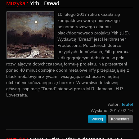
Muzyka
:
Yith - Dread
10 lutego 2017 roku ukazała się
kompaktowa wersja pierwszego
pełnometrażowego albumu
black/doomowego projektu Yith (US).
Wydawcą "Dread" jest Hellthrasher
Productions. Po czterech dobrze
przyjętych demówkach, Yith powraca
z długogrającym debiutem, w pełni
rozwijającym dotychczasową formułę projektu. Na przestrzeni
ponad 40 minut dostojne doom metalowe riffy przeplatają się z
black metalowymi zrywami, wciągając słuchacza w mętną
otchłań niekończącego się horroru. W warstwie tekstowej
główną inspirację "Dread" stanowi proza M.R. Jamesa i H.P.
Lovecrafta.
Autor:
Teufel
Wysłano:
2017-02-16
Więcej
Komentarz