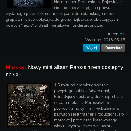
Hellthrasher Productions. Pojawiając
się zupełnie znikąd, za sprawą
wydanego przed kilkoma miesiącami debiutanckiego demo,
grupa z miejsca dołączyła do grona najbardziej obiecujących
nowych "nazw" w death metalowym undergroundzie.
Autor:
oki
Wysłano:
2016-05-15
Więcej
Komentarz
Muzyka
:
Nowy mini-album Paroxsihzem dostępny
na CD
1,5 roku od premiery świetnie
przyjętego splitu z Adversarial,
Kanadyjscy dostawcy dusznego black
/ death metalu z Paroxsihzem
powrócili z nowym mini-albumem w
barwach Hellthrasher Productions. Po
marcowej premierze limitowanego
winyla, wydawnictwo wznowione