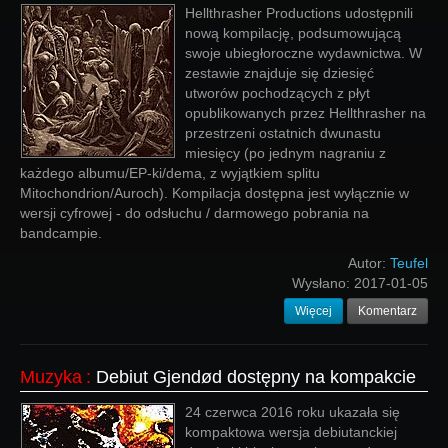
Hellthrasher Productions udostępnili
nową kompilację, podsumowującą
swoje ubiegłoroczne wydawnictwa. W
zestawie znajduje się dziesięć
utworów pochodzących z płyt
opublikowanych przez Hellthrasher na
przestrzeni ostatnich dwunastu
miesięcy (po jednym nagraniu z
każdego albumu/EP-ki/dema, z wyjątkiem splitu
Mitochondrion/Auroch). Kompilacja dostępna jest wyłącznie w
wersji cyfrowej - do odsłuchu / darmowego pobrania na
bandcampie.
Autor:
Teufel
Wysłano:
2017-01-05
Więcej
Komentarz
Muzyka
:
Debiut Gjendød dostępny na kompakcie
24 czerwca 2016 roku ukazała się
kompaktowa wersja debiutanckiej