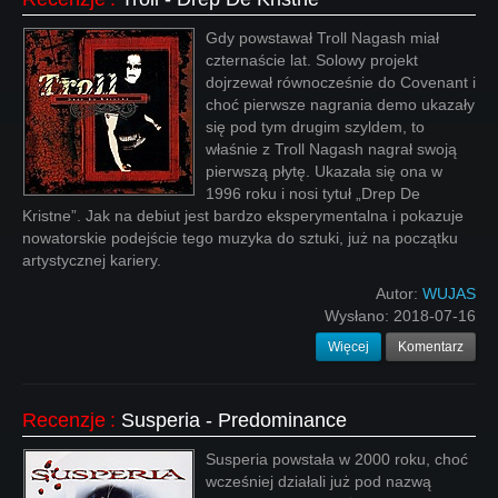
Gdy powstawał Troll Nagash miał
czternaście lat. Solowy projekt
dojrzewał równocześnie do Covenant i
choć pierwsze nagrania demo ukazały
się pod tym drugim szyldem, to
właśnie z Troll Nagash nagrał swoją
pierwszą płytę. Ukazała się ona w
1996 roku i nosi tytuł „Drep De
Kristne”. Jak na debiut jest bardzo eksperymentalna i pokazuje
nowatorskie podejście tego muzyka do sztuki, już na początku
artystycznej kariery.
Autor:
WUJAS
Wysłano:
2018-07-16
Więcej
Komentarz
Recenzje
:
Susperia - Predominance
Susperia powstała w 2000 roku, choć
wcześniej działali już pod nazwą