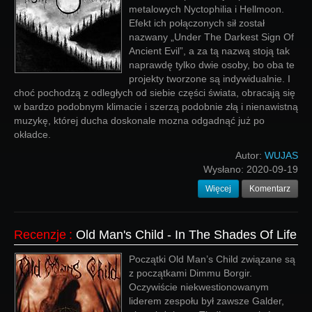
metalowych Nyctophilia i Hellmoon.
Efekt ich połączonych sił został
nazwany „Under The Darkest Sign Of
Ancient Evil”, a za tą nazwą stoją tak
naprawdę tylko dwie osoby, bo oba te
projekty tworzone są indywidualnie. I
choć pochodzą z odległych od siebie części świata, obracają się
w bardzo podobnym klimacie i szerzą podobnie złą i nienawistną
muzykę, której ducha doskonale mozna odgadnąć już po
okładce.
Autor:
WUJAS
Wysłano:
2020-09-19
Więcej
Komentarz
Recenzje
:
Old Man's Child - In The Shades Of Life
Początki Old Man’s Child związane są
z początkami Dimmu Borgir.
Oczywiście niekwestionowanym
liderem zespołu był zawsze Galder,