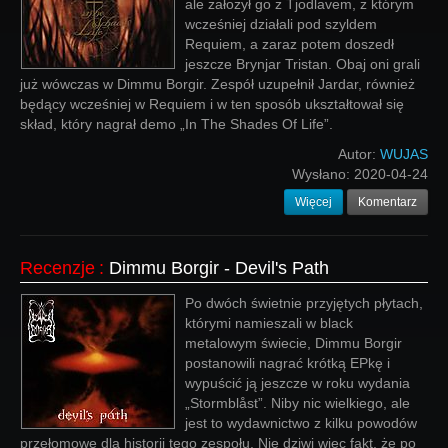
ale założył go z Tjodlavem, z którym
wcześniej działali pod szyldem
Requiem, a zaraz potem doszedł
jeszcze Brynjar Tristan. Obaj oni grali
już wówczas w Dimmu Borgir. Zespół uzupełnił Jardar, również
będący wcześniej w Requiem i w ten sposób ukształtował się
skład, który nagrał demo „In The Shades Of Life”.
Autor:
WUJAS
Wysłano:
2020-04-24
Więcej
Komentarz
Recenzje
:
Dimmu Borgir - Devil's Path
Po dwóch świetnie przyjętych płytach,
którymi namieszali w black
metalowym świecie, Dimmu Borgir
postanowili nagrać krótką EPkę i
wypuścić ją jeszcze w roku wydania
„Stormblåst”. Niby nic wielkiego, ale
jest to wydawnictwo z kilku powodów
przełomowe dla historii tego zespołu. Nie dziwi więc fakt, że po