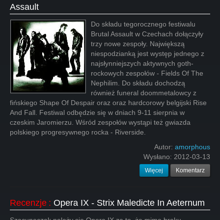
Assault
Do składu tegorocznego festiwalu
Brutal Assault w Czechach dołączyły
trzy nowe zespoły. Największą
niespodzianką jest występ jednego z
najsłynniejszych aktywnych goth-
rockowych zespołów - Fields Of The
Nephilim. Do składu dochodzą
również funeral doommetalowcy z
fińskiego Shape Of Despair oraz oraz hardcorowy belgijski Rise
And Fall. Festiwal odbędzie się w dniach 9-11 sierpnia w
czeskim Jaromierzu. Wśród zespołów wystąpi też gwiazda
polskiego progresywnego rocka - Riverside.
Autor:
amorphous
Wysłano:
2012-03-13
Więcej
Komentarz
Recenzje
:
Opera IX - Strix Maledicte In Aeternum