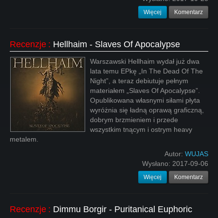
Więcej
Komentarz
Recenzje
:
Hellhaim - Slaves Of Apocalypse
Warszawski Hellhaim wydał już dwa
lata temu EPkę „In The Dead Of The
Night”, a teraz debiutuje pełnym
materiałem „Slaves Of Apocalypse”.
Opublikowana własnymi siłami płyta
wyróżnia się ładną oprawą graficzną,
dobrym brzmieniem i przede
wszystkim tnącym i ostrym heavy
metalem.
Autor:
WUJAS
Wysłano:
2017-09-06
Więcej
Komentarz
Recenzje
:
Dimmu Borgir - Puritanical Euphoric