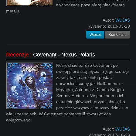
wychodzące poza sferę black/death
metalu.
Autor:
WUJAS
Wysłano:
2018-03-29
Więcej
Komentarz
Recenzje
:
Covenant - Nexus Polaris
Rozrósł się bardzo Covenant po
swojej pierwszej płycie, a jego szeregi
zasiliły tak znamienite postaci
norweskiej sceny jak Hellhammer z
Mayhem, Astennu z Dimmu Borgir i
Sverd z Arcturus. Wspominam o ich
aktualnie głównych przydziałach, bo
przecież wszyscy ci muzycy działali w
wielu zespołach. W Covenant postanowili stworzyć coś
wyjątkowego.
Autor:
WUJAS
Wysłano:
2017-10-28