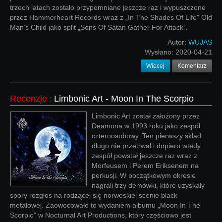
trzech latach zostało przypomniane jeszcze raz i wypuszczone
przez Hammerheart Records wraz z „In The Shades Of Life” Old
Man’s Child jako split „Sons Of Satan Gather For Attack”.
Autor:
WUJAS
Wysłano:
2020-04-21
Więcej
Komentarz
Recenzje
:
Limbonic Art - Moon In The Scorpio
Limbonic Art został założony przez
Deamona w 1993 roku jako zespół
czteroosobowy. Ten pierwszy skład
długo nie przetrwał i dopiero wtedy
zespół powstał jeszcze raz wraz z
Morfeusem i Perem Eriksenem na
perkusji. W początkowym okresie
nagrali trzy demówki, które uzyskały
spory rozgłos na rodzącej się norweskiej scenie black
metalowej. Zaowocowało to wydaniem albumu „Moon In The
Scorpio” w Nocturnal Art Productions, który częściowo jest