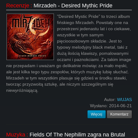
Recenzje
:
Mirzadeh - Desired Mythic Pride
"Desired Mystic Pride" to trzeci album
fińskiego Mirzadeh. Powstały one na
przestrzeni jedenastu lat i co ciekawe,
wszystkie w tym samym
pięcioosobowym składzie. Jest to
typowy melodyjny black metal, taki z
dużą ilością klawiszy, pomalowanymi
oczami i paznokciami. Za takim image
nie przepadam i uważam go delikatnie mówiąc za mało męski,
ale jest kilka tego typu zespołów, których muzykę lubię słuchać.
Mirzadeh w tym wszystkim plasuje się gdzieś w środku stawki,
tworząc przyzwoitą sztukę, ale niczym szczególnym się
niewyróżniającą.
Autor:
WUJAS
Wysłano:
2014-06-21
Więcej
Komentarz
Muzyka
:
Fields Of The Nephilim zagra na Brutal