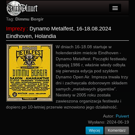
Artykuły
Tag:
Dimmu Borgir
Imprezy
:
Dynamo Metalfest, 16-18.08.2024
Użytkownicy
Eindhoven, Holandia
Wydarzenia
W dniach 16-18.08 startuje w
holenderskim mieście Eindhoven -
Galeria
Dynamo Metalfest. Początki festiwalu
sięgają 1986 r, właśnie wtedy odbyła
Forum
się pierwsza edycja pod szyldem
Dynamo Open Air. Impreza trwała trzy
Więcej
dni i zachwycała doborowym składem
samych „metalowych gigantów”.
Login
Niestety w 2005 roku została
zawieszona organizacja festiwalu i
dopiero po 10-letniej przerwie wznowiono jego działalność.
Autor:
Puivert
Wysłano:
2024-06-19
Więcej
Komentarz