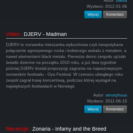
Autor:
bliesa
Wysłano:
2012-01-06
Więcej
Komentarz
Video
:
DJERV - Madman
DJERV to norweska mieszanka wybuchowa czyli niespotykane
połączenie agresywnego rocka i kobiecego wokalu z metalem, a
nawet elementami black metalu. Pierwsze demo zespołu ujrzało
światło dzienne na początku 2010 roku, a już dwa tygodnie
później DJERV dostał propozycję zagrania na najważniejszym
norweskim festiwalu - Oya Festival. W czerwcu ubiegłego roku
zespół zagrał trasę koncertową, podczas której wystąpił na
największych festiwalach w Norwegii.
Autor:
amorphous
Wysłano:
2011-06-15
Więcej
Komentarz
Recenzje
:
Zonaria - Infamy and the Breed