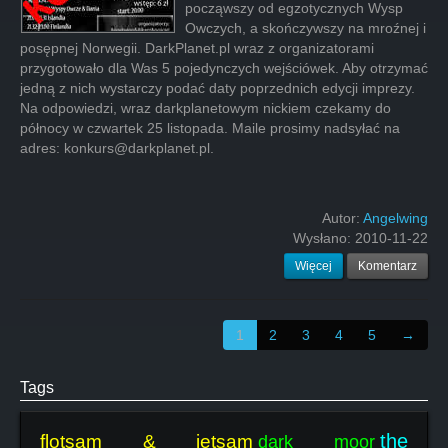
począwszy od egzotycznych Wysp
Owczych, a skończywszy na mroźnej i
posępnej Norwegii. DarkPlanet.pl wraz z organizatorami
przygotowało dla Was 5 pojedynczych wejściówek. Aby otrzymać
jedną z nich wystarczy podać daty poprzednich edycji imprezy.
Na odpowiedzi, wraz darkplanetowym nickiem czekamy do
północy w czwartek 25 listopada. Maile prosimy nadsyłać na
adres: konkurs@darkplanet.pl.
Autor:
Angelwing
Wysłano:
2010-11-22
Więcej
Komentarz
1
2
3
4
5
→
Tags
the
flotsam & jetsam
dark moor