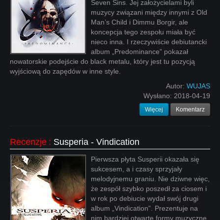
Seven Sins. Jej założycielami byli
muzycy związani między innymi z Old
Man’s Child i Dimmu Borgir, ale
koncepcja tego zespołu miała być
nieco inna. I rzeczywiście debiutancki
album „Predominance” pokazał
nowatorskie podejście do black metalu, który jest tu pozycją
wyjściową do zapędów w inne style.
Autor:
WUJAS
Wysłano:
2018-04-19
Więcej
Komentarz
Recenzje
:
Susperia - Vindication
Pierwsza płyta Susperii okazała się
sukcesem, a i czasy sprzyjały
melodyjnemu graniu. Nie dziwne więc,
że zespół szybko poszedł za ciosem i
w rok po debiucie wydał swój drugi
album „Vindication”. Prezentuje na
nim bardziej otwarte formy muzyczne,