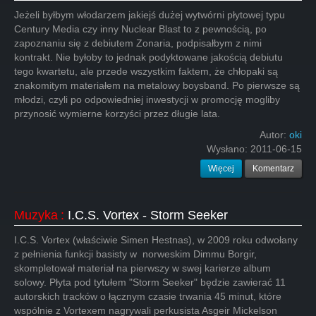
Jeżeli byłbym włodarzem jakiejś dużej wytwórni płytowej typu
Century Media czy inny Nuclear Blast to z pewnością, po
zapoznaniu się z debiutem Zonaria, podpisałbym z nimi
kontrakt. Nie byłoby to jednak podyktowane jakością debiutu
tego kwartetu, ale przede wszystkim faktem, że chłopaki są
znakomitym materiałem na metalowy boysband. Po pierwsze są
młodzi, czyli po odpowiedniej inwestycji w promocję mogliby
przynosić wymierne korzyści przez długie lata.
Autor:
oki
Wysłano:
2011-06-15
Więcej
Komentarz
Muzyka
:
I.C.S. Vortex - Storm Seeker
I.C.S. Vortex (właściwie Simen Hestnas), w 2009 roku odwołany
z pełnienia funkcji basisty w norweskim Dimmu Borgir,
skompletował materiał na pierwszy w swej karierze album
solowy. Płyta pod tytułem "Storm Seeker" będzie zawierać 11
autorskich tracków o łącznym czasie trwania 45 minut, które
wspólnie z Vortexem nagrywali perkusista Asgeir Mickelson