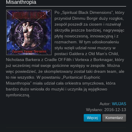
Misanthropia
Po „Spiritual Black Dimensions”, który
przyniósł Dimmu Borgir duży rozgłos,
zespół poszedł za ciosem i rozwinął
skrzydła jeszcze bardziej, nagrywając
płytę nowoczesną, innowacyjną i z
rozmachem. W tym udoskonaleniu
stylu wzięli udział nowi muzycy w
postaci Galdera z Old Man’s Child,
Nicholasa Barkera z Cradle Of Filth i Vortexa z Borknagar, który
już wcześniej miał swoje gościnne występy w zespole. Można
więc powiedzieć, że skompletowany został taki dream team, ale
to nie wszystko. W powstaniu „Puritanical Euphoric
Misanthropia” miała udział cała orkiestra smyczkowa, która
bardzo dużo wniosła do muzyki i uczyniła ją wyjątkowo
symfoniczną.
Autor:
WUJAS
Wysłano:
2016-12-13
Więcej
Komentarz