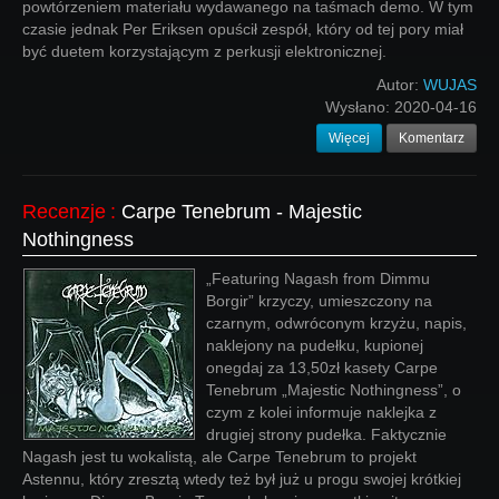
powtórzeniem materiału wydawanego na taśmach demo. W tym
czasie jednak Per Eriksen opuścił zespół, który od tej pory miał
być duetem korzystającym z perkusji elektronicznej.
Autor:
WUJAS
Wysłano:
2020-04-16
Więcej
Komentarz
Recenzje
:
Carpe Tenebrum - Majestic
Nothingness
„Featuring Nagash from Dimmu
Borgir” krzyczy, umieszczony na
czarnym, odwróconym krzyżu, napis,
naklejony na pudełku, kupionej
onegdaj za 13,50zł kasety Carpe
Tenebrum „Majestic Nothingness”, o
czym z kolei informuje naklejka z
drugiej strony pudełka. Faktycznie
Nagash jest tu wokalistą, ale Carpe Tenebrum to projekt
Astennu, który zresztą wtedy też był już u progu swojej krótkiej