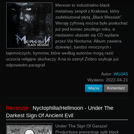
Meresin to industrialno-black
metalowy zespół z Krakowa, który
zadebiutował płytą „Black Messiah”.
Wersję cyfrową można było posłuchać
już pod koniec zeszłego roku, a
niedawno ukazało się CD wydane
przez Via Nocturna. Album zawiera
dziewięć, bardzo mrocznych i
tajemniczych, hymnów, które według autorów mogą razić
uczucia religijne słuchaczy. A na to szeryf Ziobro szykuje już
odpowiedni paragraf.
Autor:
WUJAS
Wysłano:
2022-04-21
Więcej
Komentarz
Recenzje
:
Nyctophilia/Hellmoon - Under The
Darkest Sign Of Ancient Evil
Under The Sign Of Garazel
Productions prezentuje split black