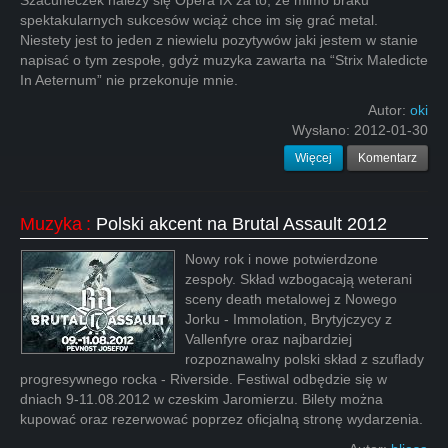
Szacuneczek należy się Opera IX za to, że mimo braku
spektakularnych sukcesów wciąż chce im się grać metal.
Niestety jest to jeden z niewielu pozytywów jaki jestem w stanie
napisać o tym zespołe, gdyż muzyka zawarta na “Strix Maledicte
In Aeternum” nie przekonuje mnie.
Autor:
oki
Wysłano:
2012-01-30
Więcej
Komentarz
Muzyka
:
Polski akcent na Brutal Assault 2012
Nowy rok i nowe potwierdzone
zespoły. Skład wzbogacają weterani
sceny death metalowej z Nowego
Jorku - Immolation, Brytyjczycy z
Vallenfyre oraz najbardziej
rozpoznawalny polski skład z szuflady
progresywnego rocka - Riverside. Festiwal odbędzie się w
dniach 9-11.08.2012 w czeskim Jaromierzu. Bilety można
kupować oraz rezerwować poprzez oficjalną stronę wydarzenia.