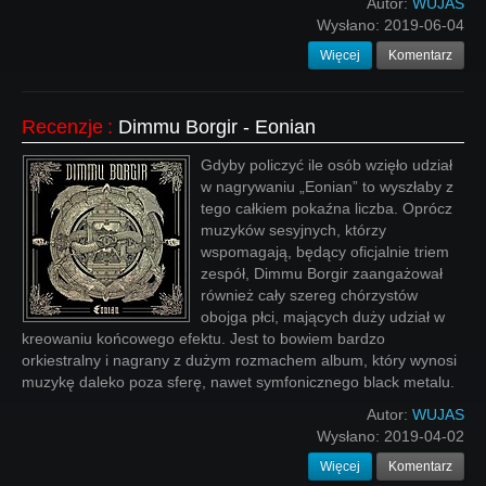
Autor:
WUJAS
Wysłano:
2019-06-04
Więcej
Komentarz
Recenzje
:
Dimmu Borgir - Eonian
Gdyby policzyć ile osób wzięło udział
w nagrywaniu „Eonian” to wyszłaby z
tego całkiem pokaźna liczba. Oprócz
muzyków sesyjnych, którzy
wspomagają, będący oficjalnie triem
zespół, Dimmu Borgir zaangażował
również cały szereg chórzystów
obojga płci, mających duży udział w
kreowaniu końcowego efektu. Jest to bowiem bardzo
orkiestralny i nagrany z dużym rozmachem album, który wynosi
muzykę daleko poza sferę, nawet symfonicznego black metalu.
Autor:
WUJAS
Wysłano:
2019-04-02
Więcej
Komentarz