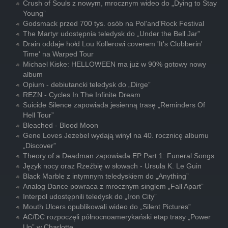
Crush of Souls z nowym, mrocznym wideo do „Dying to Stay
Young”
Godsmack przed 700 tys. osób na Pol'and'Rock Festival
The Martyr udostępnia teledysk do „Under the Bell Jar”
Drain oddaje hołd Lou Kollerowi coverem 'It's Clobberin'
Time' na Warped Tour
Michael Kiske: HELLOWEEN ma już w 90% gotowy nowy
album
Opium - debiutancki teledysk do „Dirge”
REZN - Cycles In The Infinite Dream
Suicide Silence zapowiada jesienną trasę „Reminders Of
Hell Tour”
Bleached - Blood Moon
Gene Loves Jezebel wydają winyl na 40. rocznicę albumu
„Discover”
Theory of a Deadman zapowiada EP Part 1: Funeral Songs
Język nocy oraz Rzeźbię w słowach - Ursula K. Le Guin
Black Marble z intymnym teledyskiem do „Anything”
Analog Dance powraca z mrocznym singlem „Fall Apart”
Interpol udostępnili teledysk do „Iron City”
Mouth Ulcers opublikowali wideo do „Silent Pictures”
AC/DC rozpoczęli północnoamerykański etap trasy „Power
Up” w Charlotte