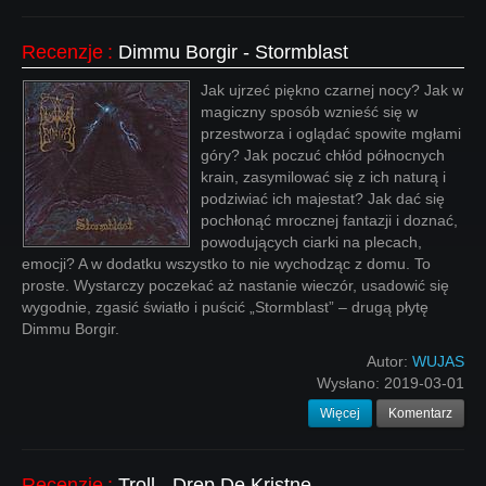
Recenzje
:
Dimmu Borgir - Stormblast
Jak ujrzeć piękno czarnej nocy? Jak w
magiczny sposób wznieść się w
przestworza i oglądać spowite mgłami
góry? Jak poczuć chłód północnych
krain, zasymilować się z ich naturą i
podziwiać ich majestat? Jak dać się
pochłonąć mrocznej fantazji i doznać,
powodujących ciarki na plecach,
emocji? A w dodatku wszystko to nie wychodząc z domu. To
proste. Wystarczy poczekać aż nastanie wieczór, usadowić się
wygodnie, zgasić światło i puścić „Stormblast” – drugą płytę
Dimmu Borgir.
Autor:
WUJAS
Wysłano:
2019-03-01
Więcej
Komentarz
Recenzje
:
Troll - Drep De Kristne