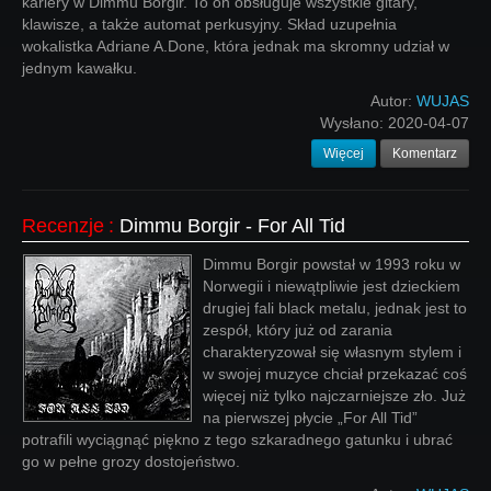
kariery w Dimmu Borgir. To on obsługuje wszystkie gitary,
klawisze, a także automat perkusyjny. Skład uzupełnia
wokalistka Adriane A.Done, która jednak ma skromny udział w
jednym kawałku.
Autor:
WUJAS
Wysłano:
2020-04-07
Więcej
Komentarz
Recenzje
:
Dimmu Borgir - For All Tid
Dimmu Borgir powstał w 1993 roku w
Norwegii i niewątpliwie jest dzieckiem
drugiej fali black metalu, jednak jest to
zespół, który już od zarania
charakteryzował się własnym stylem i
w swojej muzyce chciał przekazać coś
więcej niż tylko najczarniejsze zło. Już
na pierwszej płycie „For All Tid”
potrafili wyciągnąć piękno z tego szkaradnego gatunku i ubrać
go w pełne grozy dostojeństwo.