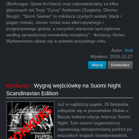
(Borknagar, Spiral Architect) oraz odpowiedzialny za kilka
gitarowych sol Terje "Cyrus" Andersen (Susperia, Dimmu
Borgir). "Storm Seeker" to mikstura czystych wokali, black i
pagan metalu, stoner rocka oraz alternatywnego i
progresywnego grania; a wszystko starannie sporządzone
według sprawdzonej norweskiej receptury" - tłumaczy Vortex.
Wydawnictwo ukaże się w połowie przyszłego roku.
Autor:
Void
Wysłano:
2010-12-27
Więcej
Komentarz
Konkursy
:
Wygraj wejściówkę na Suomi Night
Scandinavian Edition
Już w najbliższy piątek, 26 listopada
odbędzie się w poznańskim Klubie u
Bazyla kolejna edycja imprezy Suomi
Night. Tym razem organizatorzy
zapewniają niezapomnianą podróż po
wszystkich krajach skandynawskich,