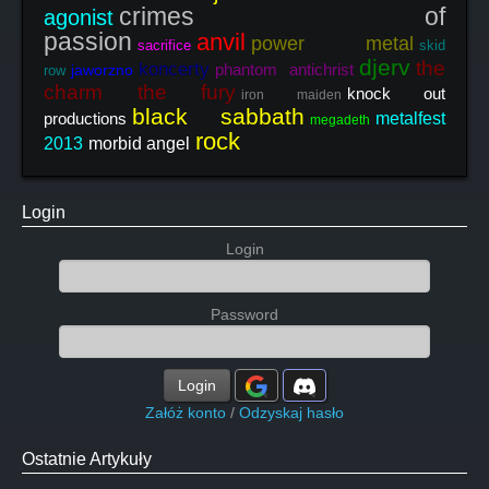
crimes of
agonist
passion
anvil
power metal
sacrifice
skid
djerv
the
koncerty
phantom antichrist
jaworzno
row
charm the fury
knock out
iron maiden
black sabbath
productions
metalfest
megadeth
rock
2013
morbid angel
Login
Login
Password
Login
Załóż konto
/
Odzyskaj hasło
Ostatnie Artykuły