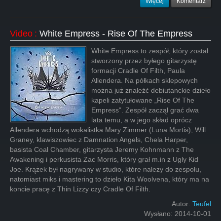
Więcej
Komentarz
Video
:
White Empress - Rise Of The Empress
White Empress to zespół, który został
stworzony przez byłego gitarzystę
formacji Cradle Of Filth, Paula
Allendera. Na półkach sklepowych
można już znaleźć debiutanckie dzieło
kapeli zatytułowane „Rise Of The
Empress”. Zespół zaczął grać dwa
lata temu, a w jego skład oprócz
Allendera wchodzą wokalistka Mary Zimmer (Luna Mortis), Will
Graney, klawiszowiec z Damnation Angels, Chela Harper,
basista Coal Chamber, gitarzysta Jeremy Kohnmann z The
Awakening i perkusista Zac Morris, który grał m.in z Ugly Kid
Joe. Krążek był nagrywany w studio, które należy do zespołu,
natomiast miks i mastering to dzieło Kita Woolvena, który ma na
koncie pracę z Thin Lizzy czy Cradle Of Filth.
Autor:
Teufel
Wysłano:
2014-10-01