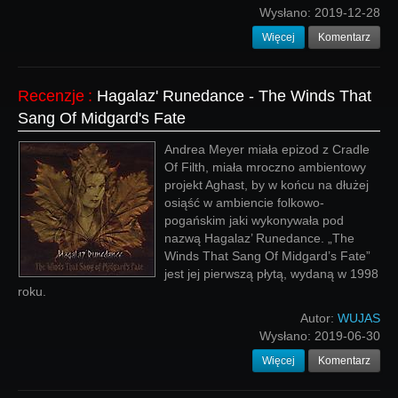
Wysłano:
2019-12-28
Więcej
Komentarz
Recenzje
:
Hagalaz' Runedance - The Winds That
Sang Of Midgard's Fate
Andrea Meyer miała epizod z Cradle
Of Filth, miała mroczno ambientowy
projekt Aghast, by w końcu na dłużej
osiąść w ambiencie folkowo-
pogańskim jaki wykonywała pod
nazwą Hagalaz’ Runedance. „The
Winds That Sang Of Midgard’s Fate”
jest jej pierwszą płytą, wydaną w 1998
roku.
Autor:
WUJAS
Wysłano:
2019-06-30
Więcej
Komentarz