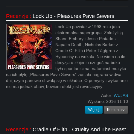
Recenzje
:
Lock Up - Pleasures Pave Sewers
Lock Up powstał w 1998 roku jako
ekstremalna supergrupa. Założyli ją
Shane Embury i Jesse Pintado z
Napalm Death, Nicholas Barker z
Cradle Of Filth i Peter Tägtgren z
Hypocrisy na wokalu. Nie wiem na ile
decyzja o złojeniu czegoś na boku
była spontaniczna, natomiast muzyka
na ich płytę „Pleasures Pave Sewers” została nagrana w dwa
dni, czym panowie chwalą się w okładce. O pomysły i wykonanie
nie ma jednak obaw, bowiem efekt jest rewelacyjny.
Autor:
WUJAS
Wysłano:
2016-11-10
Więcej
Komentarz
Recenzje
:
Cradle Of Filth - Cruelty And The Beast