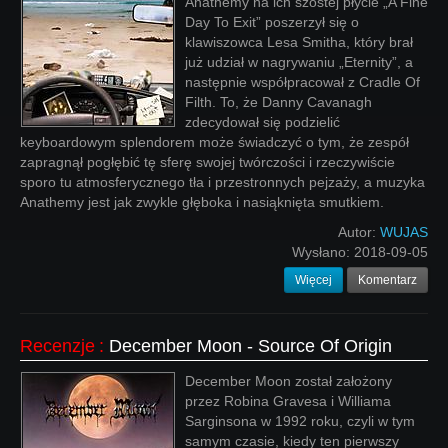
Anathemy na ich szóstej płycie „A Fine
Day To Exit” poszerzył się o
klawiszowca Lesa Smitha, który brał
już udział w nagrywaniu „Eternity”, a
następnie współpracował z Cradle Of
Filth. To, że Danny Cavanagh
zdecydował się podzielić
keyboardowym splendorem może świadczyć o tym, że zespół
zapragnął pogłębić tę sferę swojej twórczości i rzeczywiście
sporo tu atmosferycznego tła i przestronnych pejzaży, a muzyka
Anathemy jest jak zwykle głęboka i nasiąknięta smutkiem.
Autor:
WUJAS
Wysłano:
2018-09-05
Więcej
Komentarz
Recenzje
:
December Moon - Source Of Origin
December Moon został założony
przez Robina Gravesa i Williama
Sarginsona w 1992 roku, czyli w tym
samym czasie, kiedy ten pierwszy