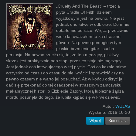
„Cruelty And The Beast” – trzecia
płyta Cradle Of Filth, dziełem
wyjątkowym jest na pewno. Nie jest
jednak ono łatwe w odbiorze. Do mnie
dotarło nie od razu. Wręcz przeciwnie,
wiele lat uważałem to za straszne
gówno. Na pewno pomogło w tym
płaskie brzmienie gitar i sucha
perkusja. Na pewno rzuciło się to, że ten męczący, piskliwy
skrzek jest praktycznie non stop, przez co staje się męczący.
Jest jednak coś intrygującego w tej płycie. Coś co kazało mimo
wszystko od czasu do czasu do niej wrócić i sprawdzić czy na
pewno czasem nie warto jej posłuchać. Aż w końcu odkryć ją i
dać się przekonać do tej osadzonej w strasznym zamczysku
makabrycznej historii o Elżbiecie Batory, którą lubieżna żądza
mordu posunęła do tego, że lubiła kąpać się w krwi dziewic.
Autor:
WUJAS
Wysłano:
2016-10-30
Więcej
Komentarz