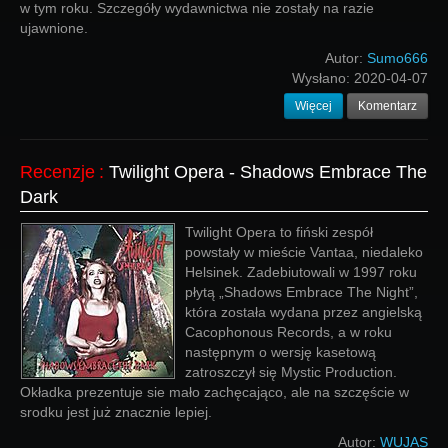
w tym roku. Szczegóły wydawnictwa nie zostały na razie
ujawnione.
Autor:
Sumo666
Wysłano:
2020-04-07
Więcej
Komentarz
Recenzje
:
Twilight Opera - Shadows Embrace The
Dark
Twilight Opera to fiński zespół
powstały w mieście Vantaa, niedaleko
Helsinek. Zadebiutowali w 1997 roku
płytą „Shadows Embrace The Night”,
która została wydana przez angielską
Cacophonous Records, a w roku
następnym o wersję kasetową
zatroszczył się Mystic Production.
Okładka prezentuje sie mało zachęcająco, ale na szczęście w
srodku jest już znacznie lepiej.
Autor:
WUJAS