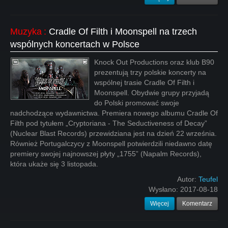
Muzyka
:
Cradle Of Filth i Moonspell na trzech
wspólnych koncertach w Polsce
Knock Out Productions oraz klub B90
prezentują trzy polskie koncerty na
wspólnej trasie Cradle Of Filth i
Moonspell. Obydwie grupy przyjadą
do Polski promować swoje
nadchodzące wydawnictwa. Premiera nowego albumu Cradle Of
Filth pod tytułem „Cryptoriana - The Seductiveness of Decay”
(Nuclear Blast Records) przewidziana jest na dzień 22 września.
Również Portugalczycy z Moonspell potwierdzili niedawno datę
premiery swojej najnowszej płyty „1755” (Napalm Records),
która ukaże się 3 listopada.
Autor:
Teufel
Wysłano:
2017-08-18
Więcej
Komentarz