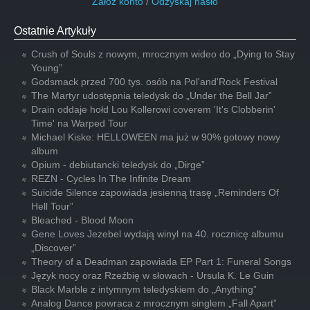
Załóż konto
/
Odzyskaj hasło
Ostatnie Artykuły
Crush of Souls z nowym, mrocznym wideo do „Dying to Stay
Young”
Godsmack przed 700 tys. osób na Pol'and'Rock Festival
The Martyr udostępnia teledysk do „Under the Bell Jar”
Drain oddaje hołd Lou Kollerowi coverem 'It's Clobberin'
Time' na Warped Tour
Michael Kiske: HELLOWEEN ma już w 90% gotowy nowy
album
Opium - debiutancki teledysk do „Dirge”
REZN - Cycles In The Infinite Dream
Suicide Silence zapowiada jesienną trasę „Reminders Of
Hell Tour”
Bleached - Blood Moon
Gene Loves Jezebel wydają winyl na 40. rocznicę albumu
„Discover”
Theory of a Deadman zapowiada EP Part 1: Funeral Songs
Język nocy oraz Rzeźbię w słowach - Ursula K. Le Guin
Black Marble z intymnym teledyskiem do „Anything”
Analog Dance powraca z mrocznym singlem „Fall Apart”