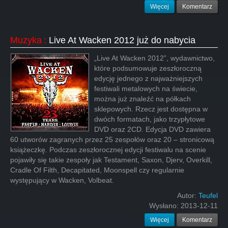
Więcej
Komentarz
Muzyka
:
Live At Wacken 2012 już do nabycia
„Live At Wacken 2012”, wydawnictwo,
które podsumowuje zeszłoroczną
edycję jednego z najważniejszych
festiwali metalowych na świecie,
można już znaleźć na półkach
sklepowych. Rzecz jest dostępna w
dwóch formatach, jako trzypłytowe
DVD oraz 2CD. Edycja DVD zawiera
60 utworów zagranych przez 25 zespołów oraz 20 – stronicową
książeczkę. Podczas zeszłorocznej edycji festiwalu na scenie
pojawiły się takie zespoły jak Testament, Saxon, Djerv, Overkill,
Cradle Of Filth, Decapitated, Moonspell czy regularnie
występujący w Wacken, Volbeat.
Autor:
Teufel
Wysłano:
2013-12-11
Więcej
Komentarz