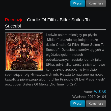
Więcej
Komentarz
Recenzje
:
Cradle Of Filth - Bitter Suites To
Succubi
Ledwie osiem miesięcy po płycie
„Midian” ukazało się kolejne duże
dzieło Cradle Of Filth „Bitter Suites To
Succubi”. Dziesięć utworów ujętych w
pięćdziesięciu minutach
potraktowanych zostało jednak jako
EPka, gdyż tylko sześć z nich to nowe
kompozycje zespołu, w tym dwie
spełniające rolę klimatycznych intr. Reszta to nagrane na nowo
kawałki z pierwszego albumu „The Principle Of Evil Made Flesh”
oraz cover Sisters Of Mercy „No Time To Cry”.
Autor:
WUJAS
Wysłano:
2019-04-04
Więcej
Komentarz