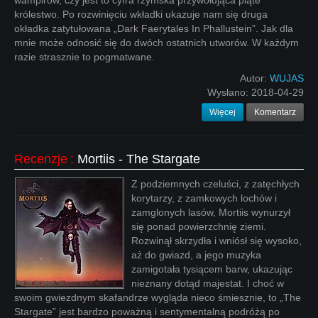
wampirów, czy jest to cyfra rzymska przywołująca piąte
królestwo. Po rozwinięciu wkładki ukazuje nam się druga
okładka zatytułowana „Dark Faerytales In Phallustein”. Jak dla
mnie może odnosić się do dwóch ostatnich utworów. W każdym
razie strasznie to pogmatwane.
Autor:
WUJAS
Wysłano:
2018-04-29
Więcej
Komentarz
Recenzje
:
Mortiis - The Stargate
Z podziemnych czeluści, z zatęchłych
korytarzy, z zamkowych lochów i
zamglonych lasów, Mortiis wynurzył
się ponad powierzchnię ziemi.
Rozwinął skrzydła i wniósł się wysoko,
aż do gwiazd, a jego muzyka
zamigotała tysiącem barw, ukazując
nieznany dotąd majestat. I choć w
swoim gwiezdnym skafandrze wygląda nieco śmiesznie, to „The
Stargate” jest bardzo poważną i sentymentalną podróżą po