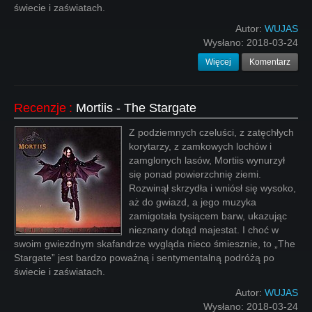
świecie i zaświatach.
Autor:
WUJAS
Wysłano:
2018-03-24
Więcej
Komentarz
Recenzje
:
Mortiis - The Stargate
Z podziemnych czeluści, z zatęchłych
korytarzy, z zamkowych lochów i
zamglonych lasów, Mortiis wynurzył
się ponad powierzchnię ziemi.
Rozwinął skrzydła i wniósł się wysoko,
aż do gwiazd, a jego muzyka
zamigotała tysiącem barw, ukazując
nieznany dotąd majestat. I choć w
swoim gwiezdnym skafandrze wygląda nieco śmiesznie, to „The
Stargate” jest bardzo poważną i sentymentalną podróżą po
świecie i zaświatach.
Autor:
WUJAS
Wysłano:
2018-03-24