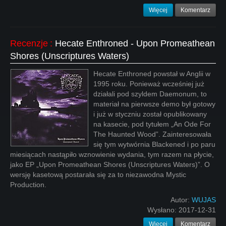
Więcej
Komentarz
Recenzje
:
Hecate Enthroned - Upon Promeathean
Shores (Unscriptures Waters)
Hecate Enthroned powstał w Anglii w
1995 roku. Ponieważ wcześniej już
działali pod szyldem Daemonum, to
materiał na pierwsze demo był gotowy
i już w styczniu został opublikowany
na kasecie, pod tytułem „An Ode For
The Haunted Wood”. Zainteresowała
się tym wytwórnia Blackened i po paru
miesiącach nastąpiło wznowienie wydania, tym razem na płycie,
jako EP „Upon Promeathean Shores (Unscriptures Waters)”. O
wersję kasetową postarała się za to niezawodna Mystic
Production.
Autor:
WUJAS
Wysłano:
2017-12-31
Więcej
Komentarz