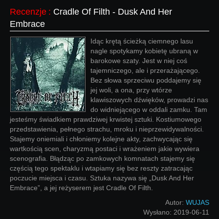
Recenzje
:
Cradle Of Filth - Dusk And Her
Embrace
Idąc krętą ścieżką ciemnego lasu
nagle spotykamy kobietę ubraną w
barokowe szaty. Jest w niej coś
tajemniczego, ale i przerażającego.
Bez słowa sprzeciwu poddajemy się
jej woli, a ona, przy wtórze
klawiszowych dźwięków, prowadzi nas
do widniejącego w oddali zamku. Tam
jesteśmy świadkiem prawdziwej krwistej sztuki. Kostiumowego
przedstawienia, pełnego strachu, mroku i nieprzewidywalności.
Stajemy oniemiali i chłoniemy kolejne akty, zachwycając się
wartkością scen, charyzmą postaci i wrażeniem jakie wywiera
scenografia. Błądząc po zamkowych komnatach stajemy się
częścią tego spektaklu i wtapiamy się bez reszty zatracając
poczucie miejsca i czasu. Sztuka nazywa się „Dusk And Her
Embrace”, a jej reżyserem jest Cradle Of Filth.
Autor:
WUJAS
Wysłano:
2019-06-11