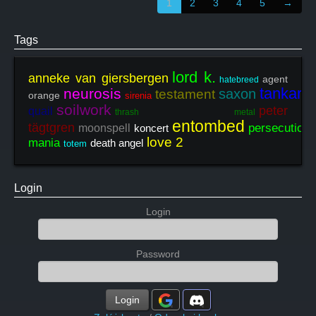
1
2
3
4
5
→
Tags
lord k.
anneke van giersbergen
agent
hatebreed
tankard
neurosis
saxon
testament
orange
sirenia
soilwork
peter
quail
thrash metal
entombed
tägtgren
persecution
moonspell
koncert
love 2
mania
death angel
totem
Login
Login
Password
Login