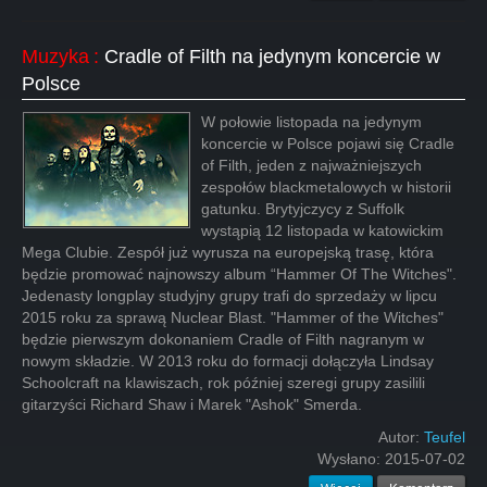
Muzyka
:
Cradle of Filth na jedynym koncercie w
Polsce
W połowie listopada na jedynym
koncercie w Polsce pojawi się Cradle
of Filth, jeden z najważniejszych
zespołów blackmetalowych w historii
gatunku. Brytyjczycy z Suffolk
wystąpią 12 listopada w katowickim
Mega Clubie. Zespół już wyrusza na europejską trasę, która
będzie promować najnowszy album “Hammer Of The Witches".
Jedenasty longplay studyjny grupy trafi do sprzedaży w lipcu
2015 roku za sprawą Nuclear Blast. "Hammer of the Witches"
będzie pierwszym dokonaniem Cradle of Filth nagranym w
nowym składzie. W 2013 roku do formacji dołączyła Lindsay
Schoolcraft na klawiszach, rok później szeregi grupy zasilili
gitarzyści Richard Shaw i Marek "Ashok" Smerda.
Autor:
Teufel
Wysłano:
2015-07-02