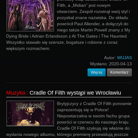
Filth, a „Midian” jest nowym
otwarciem. Zespół rozwinął swój styl i
pozyskał znane nazwiska. Do składu
powrócił Paul Allender, a dołączyli do
niego także Martin Powell znany z My
Dying Bride i Adrian Erlandsson z At The Gates i The Haunted.
Wszystko stawało się szersze, bogatsze i robione z coraz
większym rozmachem.
Autor:
WUJAS
Wysłano:
2020-04-13
Więcej
Komentarz
Muzyka
:
Cradle Of Filth wystąpi we Wrocławiu
Brytyjczycy z Cradle Of Filth ponownie
zaprezentują się w Polsce!
Niepowtarzalna w swoim fachu grupa
powróci w czerwcu do naszego kraju.
Cradle Of Filth szykują się właśnie do
wydania nowego albumu, którego premierę przewidują jeszcze