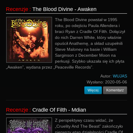
Recenzje
:
The Blood Divine - Awaken
The Blood Divine powstał w 1995
roku, po odejściu Paula Allendera i
braci Ryan z Cradle Of Filth. Dołączył
do nich Darren White, który właśnie
opuścił Anathemę, a skład uzupełnili
Steve Maloney na basie i William
Sarginson z December Moon na
perkusji. Szybko ukazała się ich płyta
„Awaken”, wydana przez „Peaceville Records”.
Autor:
WUJAS
Wysłano:
2020-05-06
Więcej
Komentarz
Recenzje
:
Cradle Of Filth - Mdian
Z perspektywy czasu widać, że
„Cruelity And The Beast” zakończyło
pierwszy etap działalności Cradle Of