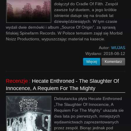
dołączył do Cradle Of Filth. Zespół
zawsze był duetem, a jego krótkie
istnienie datuje się na środek lat
dziewięćdziesiątych. W tym czasie
wydali dwie demówki i album „Source Of Origin”, za sprawą
fińskiej Spinefarm Records. W Polsce tematem zajął się Morbid
Noizz Productions, wypuszczając materiał na kasecie.
Autor:
WUJAS
Wysłano:
2018-08-12
Więcej
Komentarz
Recenzje
:
Hecate Enthroned - The Slaughter Of
Innocence, A Requiem For The Mighty
Debiutancka płyta Hecate Enthroned
„The Slaughter Of Innocencie, A
Requiem For The Mighty” ukazała sie
dwa lata po pierwszych, mniejszych
wydawnictwach zaprezentowanych
przez zespół. Biorąc jednak pod