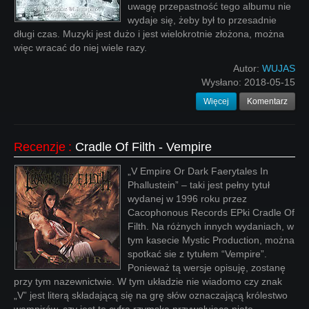
uwagę przepastność tego albumu nie
wydaje się, żeby był to przesadnie
długi czas. Muzyki jest dużo i jest wielokrotnie złożona, można
więc wracać do niej wiele razy.
Autor:
WUJAS
Wysłano:
2018-05-15
Więcej
Komentarz
Recenzje
:
Cradle Of Filth - Vempire
„V Empire Or Dark Faerytales In
Phallustein” – taki jest pełny tytuł
wydanej w 1996 roku przez
Cacophonous Records EPki Cradle Of
Filth. Na różnych innych wydaniach, w
tym kasecie Mystic Production, można
spotkać sie z tytułem “Vempire”.
Ponieważ tą wersje opisuję, zostanę
przy tym nazewnictwie. W tym układzie nie wiadomo czy znak
„V” jest literą składającą się na grę słów oznaczającą królestwo