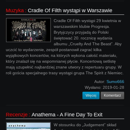
Muzyka
:
Cradle Of Filth wystąpi w Warszawie
Cradle Of Filth wystąpi 29 kwietnia w
warszawskim klubie Progresja.
Brytyjczycy przyjadą do Polski
świętować 20. rocznicę wydania
albumu „Cruelty And The Beast”. Aby
uczcić to wydarzenie, zespół postanowił zagrać kilka
wyjątkowych koncertów, na których wykona całość materiału,
który znalazł się na wspomnianej płycie. Koncertową setlistę
mają uzupełnić najbardziej znane utwory z repertuaru grupy. W
roli gościa specjalnego trasy wystąpi grupa The Spirit z Niemiec.
Autor:
Sumo666
Wysłano:
2019-01-28
Więcej
Komentarz
Recenzje
:
Anathema - A Fine Day To Exit
W stosunku do „Judgement” skład