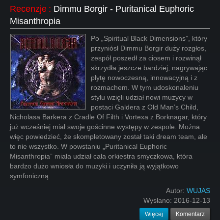
Recenzje
:
Dimmu Borgir - Puritanical Euphoric
Misanthropia
Po „Spiritual Black Dimensions”, który
przyniósł Dimmu Borgir duży rozgłos,
zespół poszedł za ciosem i rozwinął
skrzydła jeszcze bardziej, nagrywając
płytę nowoczesną, innowacyjną i z
rozmachem. W tym udoskonaleniu
stylu wzięli udział nowi muzycy w
postaci Galdera z Old Man’s Child,
Nicholasa Barkera z Cradle Of Filth i Vortexa z Borknagar, który
już wcześniej miał swoje gościnne występy w zespole. Można
więc powiedzieć, że skompletowany został taki dream team, ale
to nie wszystko. W powstaniu „Puritanical Euphoric
Misanthropia” miała udział cała orkiestra smyczkowa, która
bardzo dużo wniosła do muzyki i uczyniła ją wyjątkowo
symfoniczną.
Autor:
WUJAS
Wysłano:
2016-12-13
Więcej
Komentarz