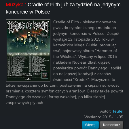
Muzyka
:
Cradle of Filth już za tydzień na jedynym
koncercie w Polsce
Cradle of Filth - niekwestionowana
gwiazda symfonicznego metalu na
jedynym koncercie w Polsce. Zespół
wystąpi 12 listopada 2015 roku w
katowickim Mega Clubie, promując
swój najnowszy album "Hammer of
the Witches". Wydany w lipcu 2015
nakładem Nuclear Blast krążek
potwierdza powrót Danny'ego i spółki
do najlepszej kondycji z czasów
świetności "Kredek". Muzycznie to
także nawiązanie do korzeni, postawienie na ciężar i surowość
brzmienia kosztem symfonicznych aranżów. Cieszy także powrót
Danny'ego do wysokiej formy wokalnej, po kilku słabiej
zaśpiewnych płytach.
Autor:
Teufel
Wysłano:
2015-11-05
Więcej
Komentarz