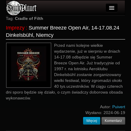
Artykuły
Tag:
Cradle of Filth
Imprezy
:
Summer Breeze Open Air, 14-17.08.24
Użytkownicy
Dinkelsbühl, Niemcy
Wydarzenia
Przed nami kolejne wielkie
wydarzenie, już w sierpniu w dniach
Galeria
14-17.08 odbędzie się Summer
Breeze Open Air. Już tradycyjnie od
Forum
1997 r. na lotnisku Aeroklubu
Dinkelsbühl zostanie zorganizowany
Więcej
wielki festiwal, który zgromadzi około
40 tys.uczestników. W ciągu czterech
Login
dni sporo będzie się działo, o czym świadczy doborowa obsada
wykonawców.
Autor:
Puivert
Wysłano:
2024-06-19
Więcej
Komentarz