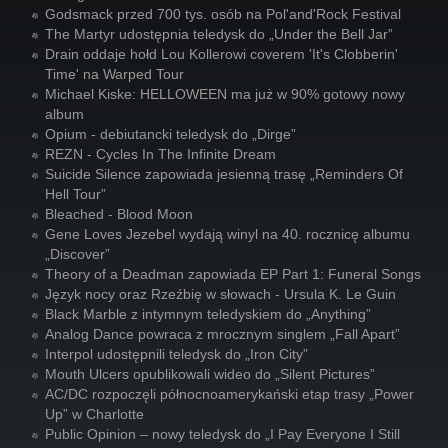
Godsmack przed 700 tys. osób na Pol'and'Rock Festival
The Martyr udostępnia teledysk do „Under the Bell Jar”
Drain oddaje hołd Lou Kollerowi coverem 'It's Clobberin'
Time' na Warped Tour
Michael Kiske: HELLOWEEN ma już w 90% gotowy nowy
album
Opium - debiutancki teledysk do „Dirge”
REZN - Cycles In The Infinite Dream
Suicide Silence zapowiada jesienną trasę „Reminders Of
Hell Tour”
Bleached - Blood Moon
Gene Loves Jezebel wydają winyl na 40. rocznicę albumu
„Discover”
Theory of a Deadman zapowiada EP Part 1: Funeral Songs
Język nocy oraz Rzeźbię w słowach - Ursula K. Le Guin
Black Marble z intymnym teledyskiem do „Anything”
Analog Dance powraca z mrocznym singlem „Fall Apart”
Interpol udostępnili teledysk do „Iron City”
Mouth Ulcers opublikowali wideo do „Silent Pictures”
AC/DC rozpoczęli północnoamerykański etap trasy „Power
Up” w Charlotte
Public Opinion – nowy teledysk do „I Pay Everyone I Still