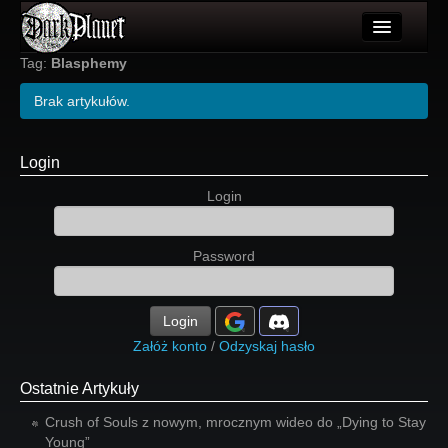
Artykuły
Tag:
Blasphemy
Użytkownicy
Brak artykułów.
Wydarzenia
Login
Galeria
Login
Forum
Password
Więcej
Login
Login
Załóż konto
/
Odzyskaj hasło
Ostatnie Artykuły
Crush of Souls z nowym, mrocznym wideo do „Dying to Stay
Young”