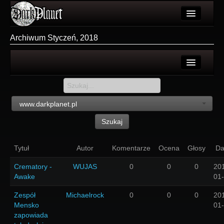
Artykuły
Archiwum Styczeń, 2018
Użytkownicy
Wydarzenia
Login
Galeria
Rejestracja
www.darkplanet.pl
Forum
Szukaj
Więcej
Tytuł
Autor
Komentarze
Ocena
Głosy
Da
Login
Crematory -
WUJAS
0
0
0
20
Awake
01
Zespół
Michaelrock
0
0
0
20
Mensko
01
zapowiada