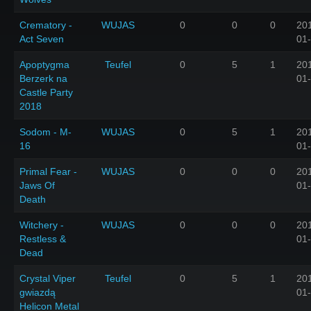
Crematory -
WUJAS
0
0
0
20
Act Seven
01
Apoptygma
Teufel
0
5
1
20
Berzerk na
01
Castle Party
2018
Sodom - M-
WUJAS
0
5
1
20
16
01
Primal Fear -
WUJAS
0
0
0
20
Jaws Of
01
Death
Witchery -
WUJAS
0
0
0
20
Restless &
01
Dead
Crystal Viper
Teufel
0
5
1
20
gwiazdą
01
Helicon Metal