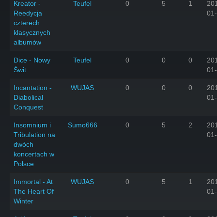
Kreator -
Teufel
0
5
1
20
Reedycja
01
czterech
klasycznych
albumów
Dice - Nowy
Teufel
0
0
0
20
Świt
01
Incantation -
WUJAS
0
0
0
20
Diabolical
01
Conquest
Insomnium i
Sumo666
0
5
2
20
Tribulation na
01
dwóch
koncertach w
Polsce
Immortal - At
WUJAS
0
5
1
20
The Heart Of
01
Winter