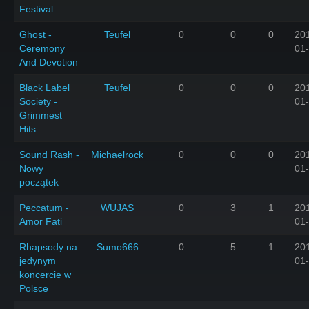
Festival
Ghost -
Teufel
0
0
0
20
Ceremony
01
And Devotion
Black Label
Teufel
0
0
0
20
Society -
01
Grimmest
Hits
Sound Rash -
Michaelrock
0
0
0
20
Nowy
01
początek
Peccatum -
WUJAS
0
3
1
20
Amor Fati
01
Rhapsody na
Sumo666
0
5
1
20
jedynym
01
koncercie w
Polsce