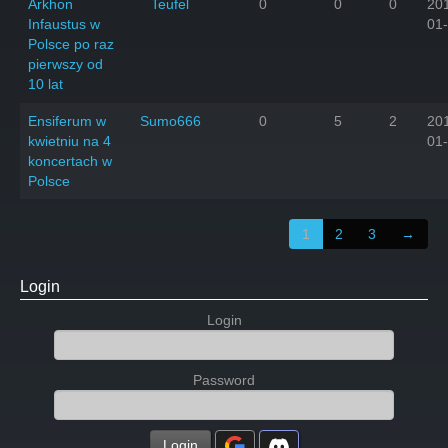
Arkhon
Teufel
0
0
0
20
Infaustus w
01
Polsce po raz
pierwszy od
10 lat
Ensiferum w
Sumo666
0
5
2
20
kwietniu na 4
01
koncertach w
Polsce
1
2
3
→
Login
Login
Password
Login