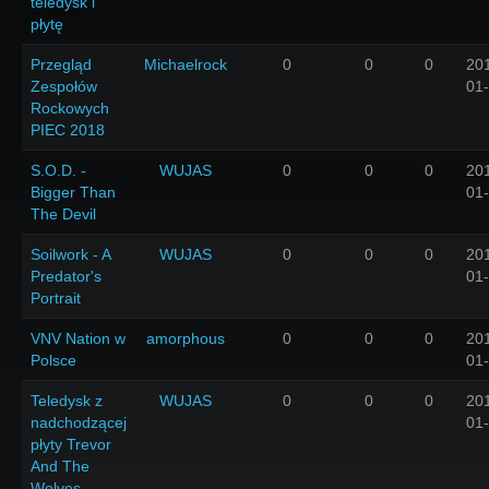
teledysk i
płytę
Przegląd
Michaelrock
0
0
0
20
Zespołów
01
Rockowych
PIEC 2018
S.O.D. -
WUJAS
0
0
0
20
Bigger Than
01
The Devil
Soilwork - A
WUJAS
0
0
0
20
Predator's
01
Portrait
VNV Nation w
amorphous
0
0
0
20
Polsce
01
Teledysk z
WUJAS
0
0
0
20
nadchodzącej
01
płyty Trevor
And The
Wolves