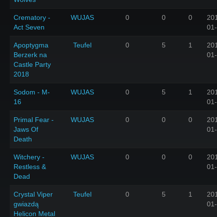
Crematory -
WUJAS
0
0
0
20
Act Seven
01
Apoptygma
Teufel
0
5
1
20
Berzerk na
01
Castle Party
2018
Sodom - M-
WUJAS
0
5
1
20
16
01
Primal Fear -
WUJAS
0
0
0
20
Jaws Of
01
Death
Witchery -
WUJAS
0
0
0
20
Restless &
01
Dead
Crystal Viper
Teufel
0
5
1
20
gwiazdą
01
Helicon Metal