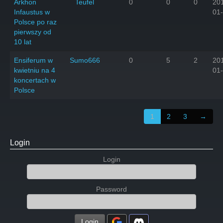
Arkhon
Teufel
0
0
0
20
Infaustus w
01
Polsce po raz
pierwszy od
10 lat
Ensiferum w
Sumo666
0
5
2
20
kwietniu na 4
01
koncertach w
Polsce
1
2
3
→
Login
Login
Password
Login