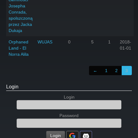
Josepha
Conrada,
spolszczoną
przez Jacka
Dukaja
Orphaned
WUJAS
0
5
1
2018-
Land - El
01-01
Norra Alila
←
1
2
3
Login
Login
Password
Login