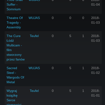
Suffer -
01-04
Somnium
Theatre Of
WUJAS
0
0
0
2018-
Tragedy -
01-03
Assembly
The Cure
Teufel
0
5
1
2018-
Łódź
01-03
Multicam -
film
stworzony
przez fanów
Sacred
WUJAS
0
5
1
2018-
Steel -
01-02
Wargods Of
Metal
Wygraj
Teufel
0
5
1
2018-
książkę
01-01
Serce
ciemności