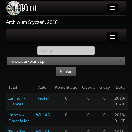
Artykuły
Archiwum Styczeń, 2018
Użytkownicy
Wydarzenia
Login
Galeria
Rejestracja
www.darkplanet.pl
Forum
Szukaj
Więcej
Tytuł
Autor
Komentarze
Ocena
Głosy
Data
Login
Zennon -
Teufel
0
0
0
2018-
Glances
01-06
Unholy -
WUJAS
0
0
0
2018-
Gracefallen
01-05
Thou Shalt
WUJAS
0
0
0
2018-