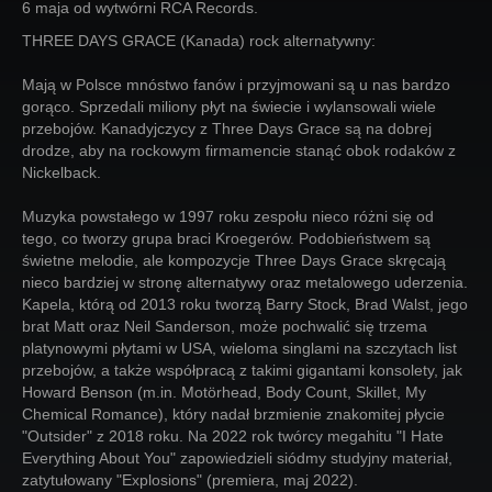
6 maja od wytwórni RCA Records.
THREE DAYS GRACE (Kanada) rock alternatywny:
Mają w Polsce mnóstwo fanów i przyjmowani są u nas bardzo
gorąco. Sprzedali miliony płyt na świecie i wylansowali wiele
przebojów. Kanadyjczycy z Three Days Grace są na dobrej
drodze, aby na rockowym firmamencie stanąć obok rodaków z
Nickelback.
Muzyka powstałego w 1997 roku zespołu nieco różni się od
tego, co tworzy grupa braci Kroegerów. Podobieństwem są
świetne melodie, ale kompozycje Three Days Grace skręcają
nieco bardziej w stronę alternatywy oraz metalowego uderzenia.
Kapela, którą od 2013 roku tworzą Barry Stock, Brad Walst, jego
brat Matt oraz Neil Sanderson, może pochwalić się trzema
platynowymi płytami w USA, wieloma singlami na szczytach list
przebojów, a także współpracą z takimi gigantami konsolety, jak
Howard Benson (m.in. Motörhead, Body Count, Skillet, My
Chemical Romance), który nadał brzmienie znakomitej płycie
"Outsider" z 2018 roku. Na 2022 rok twórcy megahitu "I Hate
Everything About You" zapowiedzieli siódmy studyjny materiał,
zatytułowany "Explosions" (premiera, maj 2022).