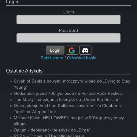
Login
Login
Password
Login
Załóż konto
/
Odzyskaj hasło
Ostatnie Artykuły
Crush of Souls z nowym, mrocznym wideo do „Dying to Stay
Young”
Godsmack przed 700 tys. osób na Pol'and'Rock Festival
The Martyr udostępnia teledysk do „Under the Bell Jar”
Drain oddaje hołd Lou Kollerowi coverem 'It's Clobberin'
Time' na Warped Tour
Michael Kiske: HELLOWEEN ma już w 90% gotowy nowy
album
Opium - debiutancki teledysk do „Dirge”
REZN - Cycles In The Infinite Dream