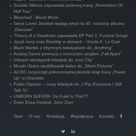
Suicide Silence zapowiada jesienną trasę „Reminders Of
Hell Tour”
Bleached - Blood Moon
Gene Loves Jezebel wydają winyl na 40. rocznicę albumu
„Discover”
Theory of a Deadman zapowiada EP Part 1: Funeral Songs
Język nocy oraz Rzeźbię w słowach - Ursula K. Le Guin
Black Marble z intymnym teledyskiem do „Anything”
Analog Dance powraca z mrocznym singlem „Fall Apart”
Interpol udostępnili teledysk do „Iron City”
Mouth Ulcers opublikowali wideo do „Silent Pictures”
AC/DC rozpoczęli północnoamerykański etap trasy „Power
Up” w Charlotte
Public Opinion – nowy teledysk do „I Pay Everyone I Still
Talk To”
UNBORN SUFFER- Da Fukk Is This??
Enter Enea Festival. John Zorn
Start
O nas
Redakcja
Współpraca
Kontakt