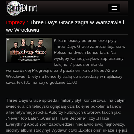
Artykuły
Imprezy
:
Three Days Grace zagra w Warszawie i
we Wrocławiu
Użytkownicy
Kilka miesięcy po premierze płyty,
Wydarzenia
Three Days Grace zaprezentują się w
Polsce na dwóch koncertach. Na
Galeria
występy Kanadyjczyków zapraszamy
kolejno: 7 października do
Forum
warszawskiej Progresji oraz 8 października do klubu A2 we
Wrocławiu. Bilety na koncerty trafią do sprzedaży w najbliższy
Więcej
czwartek (31 marca) o godzinie 11:00
Login
Three Days Grace sprzedali miliony płyt, koncertowali na całym
świecie, a ich teledyski oglądają dziś kolejne pokolenia fanów
alternatywnego rocka. Autorzy kultowych utworów, takich jak:
„Never Too Late”, „Animal I Have Become”, czy „I Hate
Everything About You” zapowiedzieli niedawno swój najnowszy,
siódmy album studyjny! Wydawnictwo „Explosions” ukaże się już