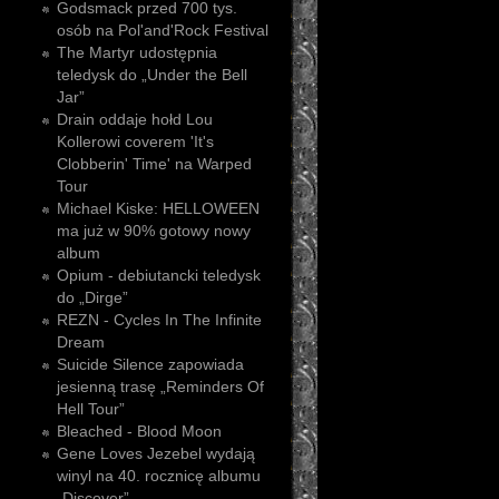
Godsmack przed 700 tys.
osób na Pol'and'Rock Festival
The Martyr udostępnia
teledysk do „Under the Bell
Jar”
Drain oddaje hołd Lou
Kollerowi coverem 'It's
Clobberin' Time' na Warped
Tour
Michael Kiske: HELLOWEEN
ma już w 90% gotowy nowy
album
Opium - debiutancki teledysk
do „Dirge”
REZN - Cycles In The Infinite
Dream
Suicide Silence zapowiada
jesienną trasę „Reminders Of
Hell Tour”
Bleached - Blood Moon
Gene Loves Jezebel wydają
winyl na 40. rocznicę albumu
„Discover”