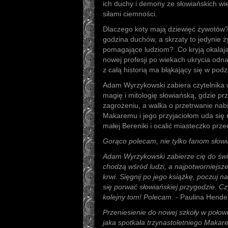
ich duchy i demony ze słowiańskich wi
siłami ciemności.
Dlaczego koty mają dziewięć żywotów
godzina duchów, a skrzaty to jedynie ży
pomagające ludziom? Co kryją okalając
nowej profesji po wiekach ukrycia odna
z całą historią ma błąkający się w pod
Adam Wyrzykowski zabiera czytelnika 
magię i mitologię słowiańską, gdzie prz
zagrożeniu, a walka o przetrwanie na
Makaremu i jego przyjaciołom uda się 
małej Bereniki i ocalić miasteczko pr
Gorąco polecam, nie tylko fanom słowi
Adam Wyrzykowski zabierze cię do świ
chodzą wśród ludzi, a najpotworniejsz
krwi. Sięgnij po jego książkę, poczuj n
się porwać słowiańskiej przygodzie. 
kolejny tom! Polecam.
- Paulina Hende
Przeniesienie do nowej szkoły w połow
jaka spotkała trzynastoletniego Maka