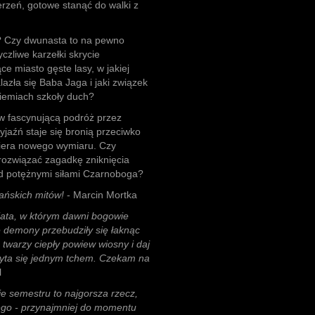
erzeń, gotowe stanąć do walki z
? Czy dwunasta to na pewno
czliwe karzełki skrycie
e miasto gęste lasy, w jakiej
lazła się Baba Jaga i jaki związek
ziemiach szkoły duch?
w fascynującą podróż przez
yjaźń staje się bronią przeciwko
biera nowego wymiaru. Czy
rozwiązać zagadkę zniknięcia
zed potężnymi siłami Czarnoboga?
ańskich mitów!
- Marcin Mortka
ata, w którym dawni bogowie
e demony przebudziły się łaknąc
a twarzy ciepły powiew wiosny i daj
Czyta się jednym tchem. Czekam na
l
ie semestru to najgorsza rzecz,
rego - przynajmniej do momentu