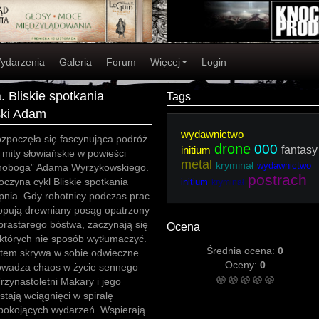
ydarzenia
Galeria
Forum
Więcej
Login
 Bliskie spotkania
Tags
ski Adam
wydawnictwo
ozpoczęła się fascynująca podróż
drone
000
initium
fantasy
 mity słowiańskie w powieści
metal
kryminał
wydawnictwo
rnoboga” Adama Wyrzykowskiego.
postrach
czyna cykl Bliskie spotkania
initium
kryminał
pnia. Gdy robotnicy podczas prac
opują drewniany posąg opatrzony
prastarego bóstwa, zaczynają się
Ocena
 których nie sposób wytłumaczyć.
Średnia ocena:
0
otem skrywa w sobie odwieczne
Oceny:
0
rowadza chaos w życie sennego
rzynastoletni Makary i jego
stają wciągnięci w spiralę
epokojących wydarzeń. Wspierają