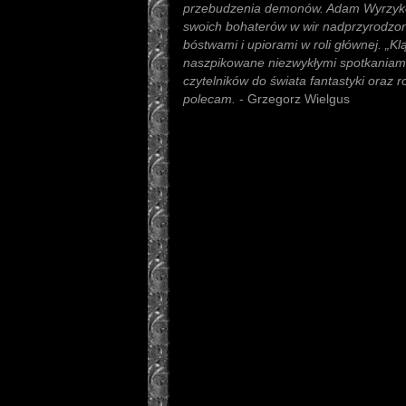
przebudzenia demonów. Adam Wyrzykow
swoich bohaterów w wir nadprzyrodzon
bóstwami i upiorami w roli głównej. „K
naszpikowane niezwykłymi spotkania
czytelników do świata fantastyki oraz r
polecam.
- Grzegorz Wielgus