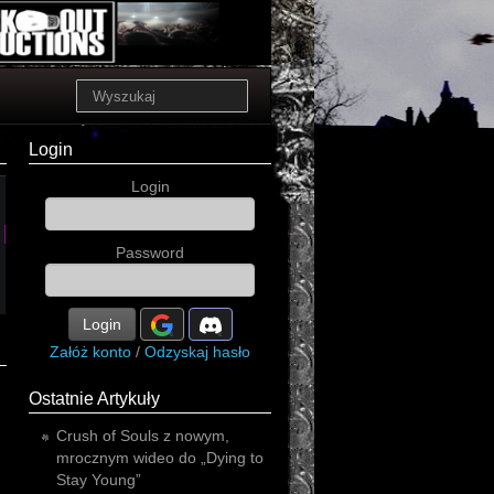
Login
Login
postrach
doom
fantasy
Password
Login
Załóż konto
/
Odzyskaj hasło
Ostatnie Artykuły
Crush of Souls z nowym,
mrocznym wideo do „Dying to
Stay Young”