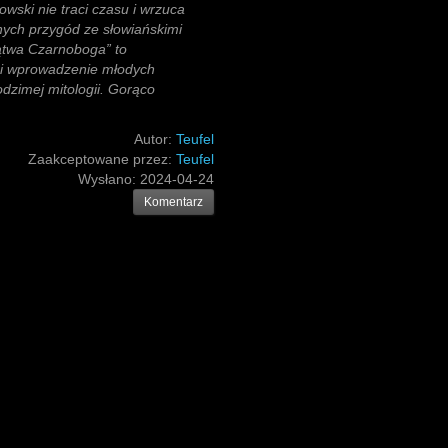
ski nie traci czasu i wrzuca
ych przygód ze słowiańskimi
lątwa Czarnoboga” to
mi wprowadzenie młodych
odzimej mitologii. Gorąco
Autor:
Teufel
Zaakceptowane przez:
Teufel
Wysłano:
2024-04-24
Komentarz