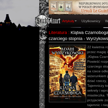
Artykuły
Użytkownicy
W
Literatura
:
Klątwa Czarnoboga.
czarciego stopnia - Wyrzykow
22 kwietnia r
przez magię i
„Klątwa Cza
Powieść rozpo
czarciego sto
na rzece odk
wizerunkiem 
dziać rzeczy,
Tajemniczy t
sekrety i wp
miasteczka. T
przyjaciele zo
tajemnic i ni