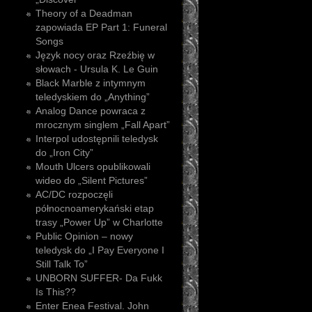
Theory of a Deadman
zapowiada EP Part 1: Funeral
Songs
Język nocy oraz Rzeźbię w
słowach - Ursula K. Le Guin
Black Marble z intymnym
teledyskiem do „Anything”
Analog Dance powraca z
mrocznym singlem „Fall Apart”
Interpol udostępnili teledysk
do „Iron City”
Mouth Ulcers opublikowali
wideo do „Silent Pictures”
AC/DC rozpoczęli
północnoamerykański etap
trasy „Power Up” w Charlotte
Public Opinion – nowy
teledysk do „I Pay Everyone I
Still Talk To”
UNBORN SUFFER- Da Fukk
Is This??
Enter Enea Festival. John