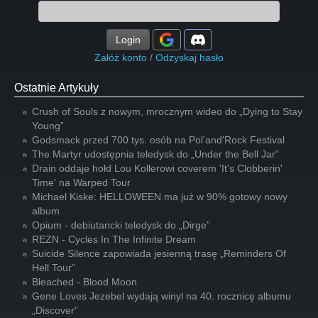
Login
Załóż konto
/
Odzyskaj hasło
Ostatnie Artykuły
Crush of Souls z nowym, mrocznym wideo do „Dying to Stay
Young”
Godsmack przed 700 tys. osób na Pol'and'Rock Festival
The Martyr udostępnia teledysk do „Under the Bell Jar”
Drain oddaje hołd Lou Kollerowi coverem 'It's Clobberin'
Time' na Warped Tour
Michael Kiske: HELLOWEEN ma już w 90% gotowy nowy
album
Opium - debiutancki teledysk do „Dirge”
REZN - Cycles In The Infinite Dream
Suicide Silence zapowiada jesienną trasę „Reminders Of
Hell Tour”
Bleached - Blood Moon
Gene Loves Jezebel wydają winyl na 40. rocznicę albumu
„Discover”