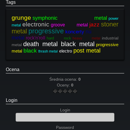
Tags
grunge
symphonic metal
power
stoner
electronic
jazz
groove metal
metal
progressive
metal
nu
koncerty
metal
rock'n'roll
industrial
hard rock
heavy metal
death metal black metal
progressive
metal
post metal
black
metal
electro
thrash metal
Ocena
Średnia ocena:
0
Oceny:
0
Login
Login
Password