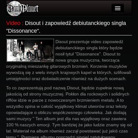
Artykuły
Video
:
Disout i zapowiedź debiutanckiego singla
"Dissonance".
Użytkownicy
Disout prezentuje video zapowiedź
Wydarzenia
debiutanckiego singla który będzie
nosił tytuł "Dissonance". Disout to
Galeria
nowa grupa muzyczna, tworząca
oryginalną mieszankę gitarowych brzmień. Korzenie muzyków
Forum
wywodzą się z wielu innych krajowych kapel w których, szlifowali
umiejętności oraz doświadczenie również na dużych scenach.
Więcej
To co zaprezentują pod nazwą Disout, będzie zupełnie nową
Login
jakością od strony muzycznej. Pokłon dla rockowych i solidnych
riffów idzie w parze z nowoczesnym brzmieniem metalu. A to
wszystko spina w całość wyjątkowy klimat utworów oraz teksty
opowiadające o obliczu współczesnego człowieka. Jak dodają
sami muzycy " Ten album jest dla nas wyjątkowy oraz zawiera
100 % naszych emocji. Tym bardziej że jako ludzie znamy się od
lat. Materiał na album również zaczął powstawać już jakiś czas
temu." Premierę albumu poprzedzi singiel zatytułowany