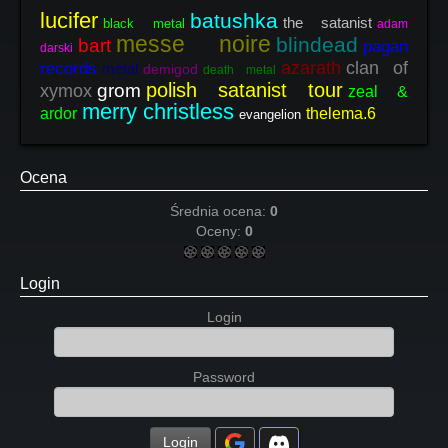
lucifer
batushka
the satanist
black metal
adam
messe noire
blindead
bart
pagan
darski
azarath
clan of
records
metal
demigod
death metal
polish satanist tour
grom
xymox
zeal &
merry christless
ardor
thelema.6
evangelion
Ocena
Średnia ocena:
0
Oceny:
0
Login
Login
Password
Login