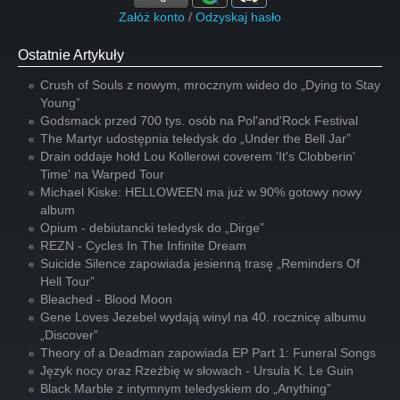
Załóż konto
/
Odzyskaj hasło
Ostatnie Artykuły
Crush of Souls z nowym, mrocznym wideo do „Dying to Stay
Young”
Godsmack przed 700 tys. osób na Pol'and'Rock Festival
The Martyr udostępnia teledysk do „Under the Bell Jar”
Drain oddaje hołd Lou Kollerowi coverem 'It's Clobberin'
Time' na Warped Tour
Michael Kiske: HELLOWEEN ma już w 90% gotowy nowy
album
Opium - debiutancki teledysk do „Dirge”
REZN - Cycles In The Infinite Dream
Suicide Silence zapowiada jesienną trasę „Reminders Of
Hell Tour”
Bleached - Blood Moon
Gene Loves Jezebel wydają winyl na 40. rocznicę albumu
„Discover”
Theory of a Deadman zapowiada EP Part 1: Funeral Songs
Język nocy oraz Rzeźbię w słowach - Ursula K. Le Guin
Black Marble z intymnym teledyskiem do „Anything”