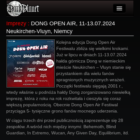
Artykuły
Imprezy
:
DONG OPEN AIR, 11-13.07.2024
Neukirchen-Vluyn, Niemcy
Użytkownicy
Kolejna edycja Dong Open Air
Wydarzenia
Festiwalu zbliża się wielkimi krokami.
Już w lipcu w dniach 11-13.07.2024
Galeria
hałda górnicza Dong w niemieckim
mieście Neukirchen – Vluyn stanie się
Forum
przystankiem dla wielu fanów
spragnionych muzycznych wrażeń.
Więcej
Początki festiwalu sięgają 2001 r.,
wtedy właśnie u podnóża hałdy Dong zorganizowano niewielką
Login
imprezę, która z roku na rok rozkwitała i cieszyła się coraz
większą popularnością. Obecnie Dong Open Air Festiwal
przyciąga 5- tysięczne grono fanów mocnego uderzenia.
W ciągu trzech dni przed publicznością zaprezentuje się 28
zespołów. A wśród nich między innymi: Behemoth, Blind
Guardian, In Extremo, Wucan, Any Given Day, Equilibrium, itd.