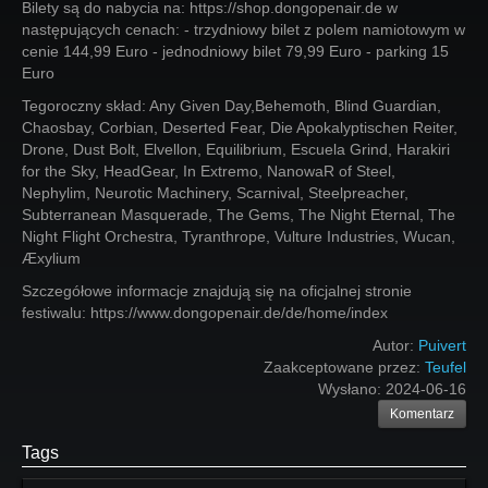
Bilety są do nabycia na: https://shop.dongopenair.de w
następujących cenach: - trzydniowy bilet z polem namiotowym w
cenie 144,99 Euro - jednodniowy bilet 79,99 Euro - parking 15
Euro
Tegoroczny skład: Any Given Day,Behemoth, Blind Guardian,
Chaosbay, Corbian, Deserted Fear, Die Apokalyptischen Reiter,
Drone, Dust Bolt, Elvellon, Equilibrium, Escuela Grind, Harakiri
for the Sky, HeadGear, In Extremo, NanowaR of Steel,
Nephylim, Neurotic Machinery, Scarnival, Steelpreacher,
Subterranean Masquerade, The Gems, The Night Eternal, The
Night Flight Orchestra, Tyranthrope, Vulture Industries, Wucan,
Æxylium
Szczegółowe informacje znajdują się na oficjalnej stronie
festiwalu: https://www.dongopenair.de/de/home/index
Autor:
Puivert
Zaakceptowane przez:
Teufel
Wysłano:
2024-06-16
Komentarz
Tags