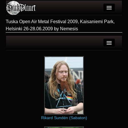
Artykuły
Tuska Open Air Metal Festival 2009, Kaisaniemi Park,
Helsinki 26-28.06.2009 by Nemesis
Użytkownicy
Wydarzenia
Galeria
Strona użytkownika
Forum
Galerie użytkownika
Więcej
Galeria
Login
Rikard Sundén (Sabaton)