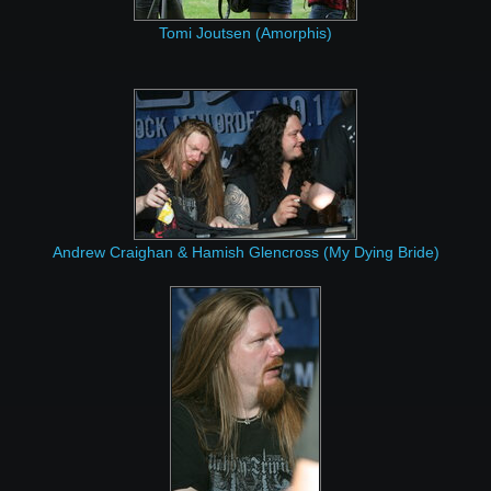
Tomi Joutsen (Amorphis)
Andrew Craighan & Hamish Glencross (My Dying Bride)