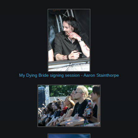
My Dying Bride signing session - Aaron Stainthorpe