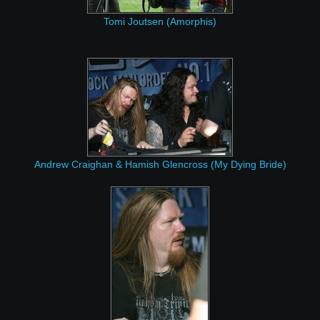
Tomi Joutsen (Amorphis)
Andrew Craighan & Hamish Glencross (My Dying Bride)