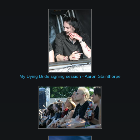
My Dying Bride signing session - Aaron Stainthorpe