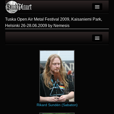
Artykuły
Tuska Open Air Metal Festival 2009, Kaisaniemi Park,
Helsinki 26-28.06.2009 by Nemesis
Użytkownicy
Wydarzenia
Galeria
Strona użytkownika
Forum
Galerie użytkownika
Więcej
Galeria
Login
Rikard Sundén (Sabaton)