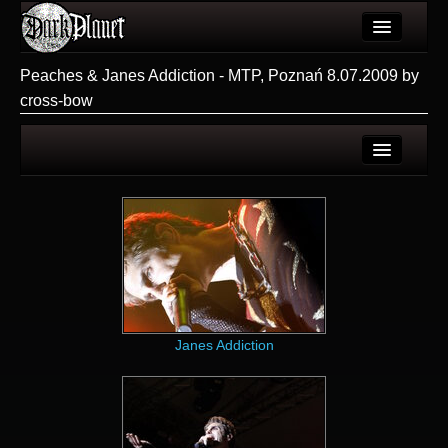
Artykuły
Peaches & Janes Addiction - MTP, Poznań 8.07.2009 by
cross-bow
Użytkownicy
Wydarzenia
Galeria
Strona użytkownika
Forum
Galerie użytkownika
Więcej
Galeria
Login
Janes Addiction