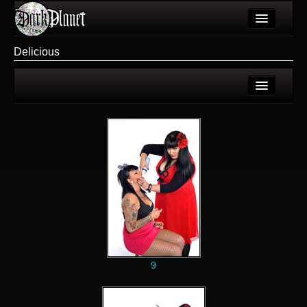
Artykuły
Delicious
Użytkownicy
Wydarzenia
Strona użytkownika
Galeria
Galerie użytkownika
Forum
Galeria
Więcej
Login
9