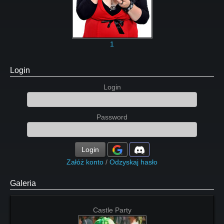
1
Login
Login
Password
Login
Załóż konto
/
Odzyskaj hasło
Galeria
Castle Party